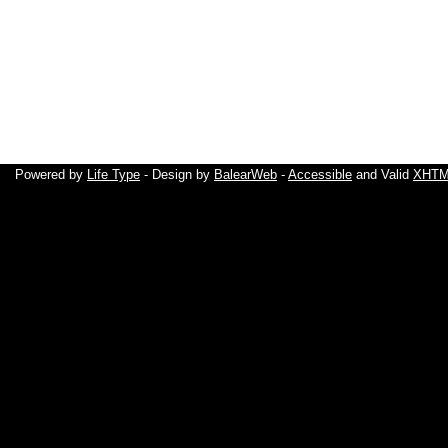
Powered by
Life Type
- Design by
BalearWeb
-
Accessible
and Valid
XHTML