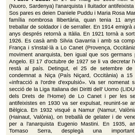
(Nuoro, Sardenya) l'anarquista i lluitador antifeixis
Sos pares es deien Daniele Puddu i Maria Rosa Mame
família nombrosa llibertària, quan tenia 11 a
treballar de soldador i de serraller. En 1914 emigrà
anys després retornà a Itàlia. En 1921 tornà a sorti
1926. Es casà amb Silvia Gavarria i amb sa com
França i s'instal·là a Lo Canet (Provença, Occitània
moviment anarquista, ben igual que sos germans pe
Angelo. El 17 d'octubre de 1927 se li va decretar l'
restà al país. Detingut, el 25 de setembre de
condemnat a Niça (País Niçard, Occitània) a 15
«infracció a l'ordre d'expulsió». Va ser nomenat s
secció de la Liga Italiana dei Diritti dell' Uomo (LIDU,
dels Drets de l'Home) de Lo Canet i per les sev
antifeixistes en 1930 va ser expulsat, reunint-se
Bèlgica. En 1932 visqué a Namur (Namur, Valònia
(Hainaut, Valònia), on treballà de gelater i de vene
per a l'anarquista Eugenio Mastini. En 1935, 
Tomaso Serra, desplegà una importan