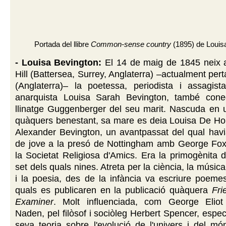
Portada del llibre
Common-sense country
(1895) de Louis
- Louisa Bevington:
El 14 de maig de 1845 neix a
Hill (Battersea, Surrey, Anglaterra) –actualment per
(Anglaterra)– la poetessa, periodista i assagista
anarquista Louisa Sarah Bevington, també con
llinatge Guggenberger del seu marit. Nascuda en u
quàquers benestant, sa mare es deia Louisa De Hor
Alexander Bevington, un avantpassat del qual havi
de jove a la presó de Nottingham amb George Fox
la Societat Religiosa d'Amics. Era la primogènita de
set dels quals nines. Atreta per la ciència, la música
i la poesia, des de la infància va escriure poeme
quals es publicaren en la publicació quàquera
Fri
Examiner
. Molt influenciada, com George Eliot
Naden, pel filòsof i sociòleg Herbert Spencer, espec
seva teoria sobre l'evolució de l'univers i del mó