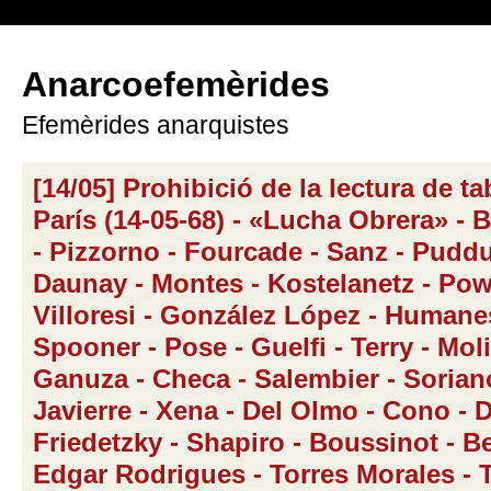
Anarcoefemèrides
Efemèrides anarquistes
[14/05] Prohibició de la lectura de ta
París (14-05-68) - «Lucha Obrera» - 
- Pizzorno - Fourcade - Sanz - Puddu
Daunay - Montes - Kostelanetz - Pow
Villoresi - González López - Humane
Spooner - Pose - Guelfi - Terry - Moli
Ganuza - Checa - Salembier - Sorian
Javierre - Xena - Del Olmo - Cono - 
Friedetzky - Shapiro - Boussinot - Be
Edgar Rodrigues - Torres Morales - T