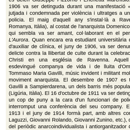
1906 va ser detinguda durant una manifestació 
jutjada i condemnada per violència i ultratges a u
policia. El maig d'aquell any s'instal·là a Rav
Romanya, Itàlia), al costat de l'anarquista Domenico
qui sembla va ser amant, col·laborant en el periò
L'Aurora
. Quan encara era estudiant universitària
d'auxiliar de clínica, el juny de 1906, va ser den
delicte contra la llibertat de culte durant la celebr
Christi en una església de Ravenna. Aquel
esdevingué companya de vida i de lluita d'Om
Tommaso Maria Gavilli, músic invident i militant mol
moviment anarquista. El desembre de 1907 es t
Gavilli a Sampierdarena, un dels barris més popul
(Ligúria, Itàlia). El 16 d'octubre de 1911 va ser detin
un cop de puny a la cara d'un funcionari de poli
interromput una conferència del seu company. Ent
1913 i el juny de 1914 formà part, amb altres co
Laguzzi, Giovanni Rolando, Giovanni Zunino, etc.), d
del periòdic anarcoindividualista i antiorganitzador