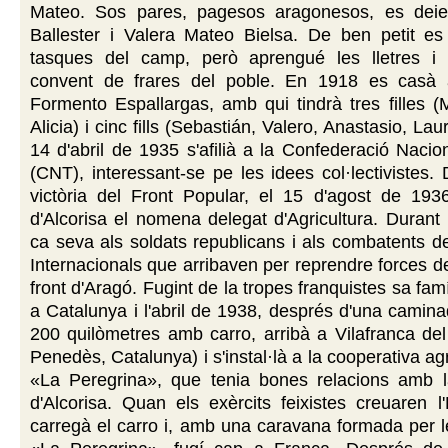
Mateo.
Sos pares, pagesos aragonesos, es dei
Ballester i Valera Mateo Bielsa
. De ben petit es
tasques del camp, però aprengué les lletres i l'
convent de frares del poble. En 1918 es casà
Formento Espallargas, amb qui tindrà tres filles (
Alicia) i cinc fills (Sebastián, Valero, Anastasio, Laur
14 d'abril de 1935 s'afilià a la Confederació Nacion
(CNT), interessant-se pe les idees col·lectivistes.
victòria del Front Popular, el 15 d'agost de 1936
d'Alcorisa el nomena delegat d'Agricultura. Durant 
ca seva als soldats republicans i als combatents d
Internacionals que arribaven per reprendre forces d
front d'Aragó. Fugint de la tropes franquistes sa fa
a Catalunya i l'abril de 1938, després d'una cami
200 quilòmetres amb carro, arribà a Vilafranca de
Penedès, Catalunya) i s'instal·là a la cooperativa ag
«La Peregrina», que tenia bones relacions amb l
d'Alcorisa. Quan els exèrcits feixistes creuaren l
carregà el carro i, amb una caravana formada per l