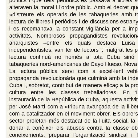
polítics i que dels periòdics es passava a llibres 
alteraven la moral i l'ordre públic. Amb el decret q
«distreure els operaris de les tabaqueries amb t
lectura de llibres i periòdics i de discussions estran
i es recomanava la constant vigilància per a imp
activitats. Nombrosos propagandistes revoluciona
anarquistes –entre els quals destaca Luisa 
independentistes, van fer de lectors i, malgrat les p
lectura continuà no només a tota Cuba sinó
tabaqueries nord-americanes de Cayo Hueso, Nova 
La lectura pública serví com a excel·lent veh
propaganda revolucionària que culminà amb la ind
Cuba i, sobretot, contribuí de manera eficaç a la pr
cultura entre les classes treballadores. En
instauració de la República de Cuba, aquesta activit
per José Martí com a «tribuna avançada de la lliber
com a catalitzador en el moviment obrer. Els obrers
sector proletari més destacat de la lluita social, la 
donar a conèixer els abusos contra la classe obr
coneixements, preparar l'organització sindical i 