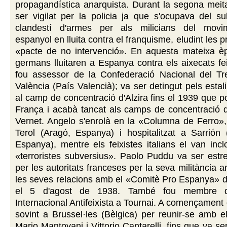
propagandística anarquista. Durant la segona meit
ser vigilat per la policia ja que s'ocupava del s
clandestí d'armes per als milicians del movime
espanyol en lluita contra el franquisme, eludint les p
«pacte de no intervenció». En aquesta mateixa è
germans lluitaren a Espanya contra els aixecats fei
fou assessor de la Confederació Nacional del Tr
València (País Valencià); va ser detingut pels estali
al camp de concentració d'Alzira fins el 1939 que 
França i acabà tancat als camps de concentració d
Vernet. Angelo s'enrolà en la «Columna de Ferro», 
Terol (Aragó, Espanya) i hospitalitzat a Sarrión 
Espanya), mentre els feixistes italians el van incl
«terroristes subversius». Paolo Puddu va ser estre
per les autoritats franceses per la seva militància a
les seves relacions amb el «Comitè Pro Espanya» de 
el 5 d'agost de 1938. També fou membre de
Internacional Antifeixista a Tournai. A començament 
sovint a Brussel·les (Bèlgica) per reunir-se amb e
Mario Mantovani i Vittorio Cantarelli, fins que va se