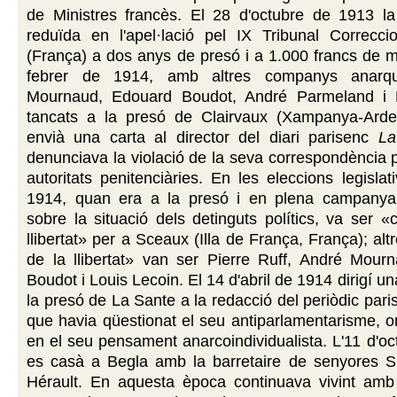
de Ministres francès. El 28 d'octubre de 1913 l
reduïda en l'apel·lació pel IX Tribunal Correcci
(França) a dos anys de presó i a 1.000 francs de m
febrer de 1914, amb altres companys anarqu
Mournaud, Edouard Boudot, André Parmeland i L
tancats a la presó de Clairvaux (Xampanya-Arde
envià una carta al director del diari parisenc
La
denunciava la violació de la seva correspondència p
autoritats penitenciàries. En les eleccions legislat
1914, quan era a la presó i en plena campanya
sobre la situació dels detinguts polítics, va ser «
llibertat» per a Sceaux (Illa de França, França); al
de la llibertat» van ser Pierre Ruff, André Mour
Boudot i Louis Lecoin. El 14 d'abril de 1914 dirigí u
la presó de La Sante a la redacció del periòdic par
que havia qüestionat el seu antiparlamentarisme, on
en el seu pensament anarcoindividualista. L'11 d'o
es casà a Begla amb la barretaire de senyores 
Hérault. En aquesta època continuava vivint amb