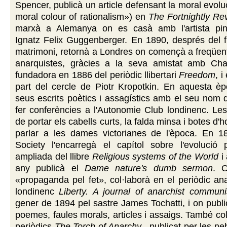
Spencer, publicà un article defensant la moral evolu
moral colour of rationalism») en
The
Fortnightly Re
marxà a Alemanya on es casà amb l'artista pin
Ignatz Felix Guggenberger. En 1890, després del f
matrimoni, retornà a Londres on començà a freqüent
anarquistes, gràcies a la seva amistat amb Char
fundadora en 1886 del periòdic llibertari
Freedom
, i
part del cercle de Piotr Kropotkin. En aquesta èp
seus escrits poètics i assagístics amb el seu nom d
fer conferències a l'Autonomie Club londinenc. Le
de portar els cabells curts, la falda minsa i botes 
parlar a les dames victorianes de l'època. En 18
Society l'encarregà el capítol sobre l'evolució p
ampliada del llibre
Religious systems of the World
i
any publicà el
Dame nature's dumb sermon
. 
«propaganda pel fet», col·laborà en el periòdic a
londinenc
Liberty. A journal of anarchist commun
gener de 1894 pel sastre James Tochatti, i on pub
poemes, faules morals, articles i assaigs. També col
periòdics
The Torch of Anarchy
–publicat per les ne