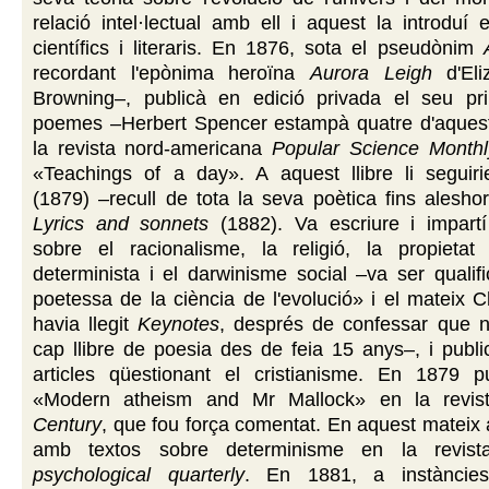
relació intel·lectual amb ell i aquest la introduí 
científics i literaris. En 1876, sota el pseudònim
recordant l'epònima heroïna
Aurora Leigh
d'Eli
Browning–, publicà en edició privada el seu pri
poemes –Herbert Spencer estampà quatre d'aque
la revista nord-americana
Popular Science Monthl
«Teachings of a day». A aquest llibre li segui
(1879) –recull de tota la seva poètica fins alesho
Lyrics and sonnets
(1882). Va escriure i impartí
sobre el racionalisme, la religió, la propietat i
determinista i el darwinisme social –va ser quali
poetessa de la ciència de l'evolució» i el mateix 
havia llegit
Keynotes
, després de confessar que n
cap llibre de poesia des de feia 15 anys–, i publ
articles qüestionant el cristianisme. En 1879 pub
«Modern atheism and Mr Mallock» en la revi
Century
, que fou força comentat. En aquest mateix 
amb textos sobre determinisme en la revis
psychological quarterly
. En 1881, a instàncie