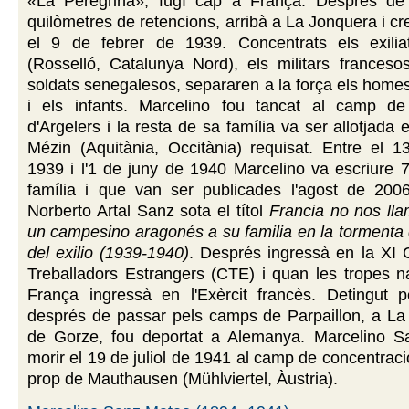
«La Peregrina», fugí cap a França. Després d
quilòmetres de retencions, arribà a La Jonquera i cr
el 9 de febrer de 1939. Concentrats els exili
(Rosselló, Catalunya Nord), els militars franceso
soldats senegalesos, separaren a la força els home
i els infants. Marcelino fou tancat al camp de
d'Argelers i la resta de sa família va ser allotjada
Mézin (Aquitània, Occitània) requisat. Entre el 
1939 i l'1 de juny de 1940 Marcelino va escriure 
família i que van ser publicades l'agost de 200
Norberto Artal Sanz sota el títol
Francia no nos ll
un campesino aragonés a su familia en la tormenta 
del exilio (1939-1940)
. Després ingressà en la XI
Treballadors Estrangers (CTE) i quan les tropes n
França ingressà en l'Exèrcit francès. Detingut p
després de passar pels camps de Parpaillon, a La
de Gorze, fou deportat a Alemanya. Marcelino 
morir el 19 de juliol de 1941 al camp de concentrac
prop de Mauthausen (Mühlviertel, Àustria).