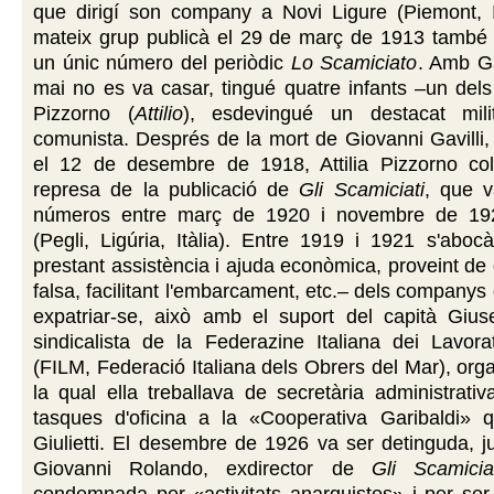
que dirigí son company a Novi Ligure (Piemont, It
mateix grup publicà el 29 de març de 1913 també 
un únic número del periòdic
Lo Scamiciato
. Amb Ga
mai no es va casar, tingué quatre infants –un del
Pizzorno (
Attilio
), esdevingué un destacat milit
comunista. Després de la mort de Giovanni Gavilli
el 12 de desembre de 1918, Attilia Pizzorno col
represa de la publicació de
Gli Scamiciati
, que v
números entre març de 1920 i novembre de 19
(Pegli, Ligúria, Itàlia). Entre 1919 i 1921 s'aboc
prestant assistència i ajuda econòmica, proveint d
falsa, facilitant l'embarcament, etc.– dels company
expatriar-se, això amb el suport del capità Giuse
sindicalista de la Federazine Italiana dei Lavora
(FILM, Federació Italiana dels Obrers del Mar), orga
la qual ella treballava de secretària administrati
tasques d'oficina a la «Cooperativa Garibaldi» 
Giulietti. El desembre de 1926 va ser detinguda, 
Giovanni Rolando, exdirector de
Gli Scamicia