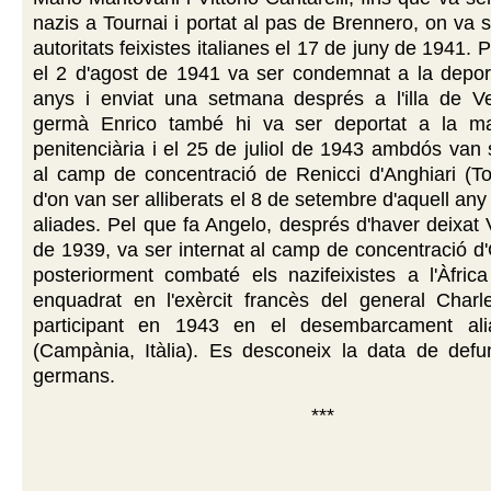
nazis a Tournai i portat al pas de Brennero, on va se
autoritats feixistes italianes el 17 de juny de 1941. 
el 2 d'agost de 1941 va ser condemnat a la deport
anys i enviat una setmana després a l'illa de V
germà Enrico també hi va ser deportat a la ma
penitenciària i el 25 de juliol de 1943 ambdós van s
al camp de concentració de Renicci d'Anghiari (Tos
d'on van ser alliberats el 8 de setembre d'aquell any
aliades. Pel que fa Angelo, després d'haver deixat V
de 1939, va ser internat al camp de concentració d'O
posteriorment combaté els nazifeixistes a l'Àfrica
enquadrat en l'exèrcit francès del general Charl
participant en 1943 en el desembarcament ali
(Campània, Itàlia). Es desconeix la data de defun
germans.
***