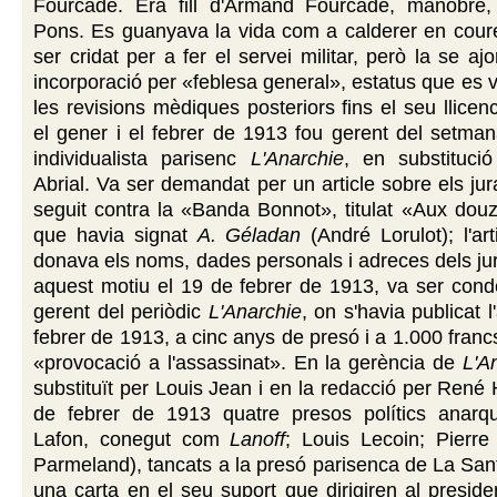
Fourcade. Era fill d'Armand Fourcade, manobre
Pons. Es guanyava la vida com a calderer en cour
ser cridat per a fer el servei militar, però la se a
incorporació per «feblesa general», estatus que es 
les revisions mèdiques posteriors fins el seu llicen
el gener i el febrer de 1913 fou gerent del setman
individualista parisenc
L'Anarchie
, en substituci
Abrial. Va ser demandat per un article sobre els jur
seguit contra la «Banda Bonnot», titulat «Aux dou
que havia signat
A. Géladan
(André Lorulot); l'art
donava els noms, dades personals i adreces dels jura
aquest motiu el 19 de febrer de 1913, va ser con
gerent del periòdic
L'Anarchie
, on s'havia publicat l
febrer de 1913, a cinc anys de presó i a 1.000 franc
«provocació a l'assassinat». En la gerència de
L'A
substituït per Louis Jean i en la redacció per Ren
de febrer de 1913 quatre presos polítics anarqu
Lafon, conegut com
Lanoff
; Louis Lecoin; Pierre
Parmeland), tancats a la presó parisenca de La San
una carta en el seu suport que dirigiren al preside