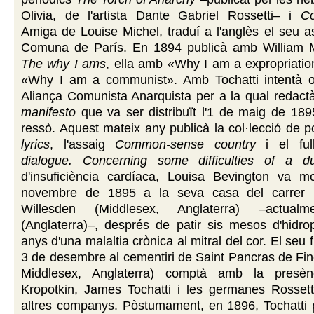
Olivia, de l'artista Dante Gabriel Rossetti– i
C
Amiga de Louise Michel, traduí a l'anglès el seu a
Comuna de París. En 1894 publicà amb William Mor
The why I ams
, ella amb «Why I am a expropriation
«Why I am a communist». Amb Tochatti intentà o
Aliança Comunista Anarquista per a la qual redac
manifesto
que va ser distribuït l'1 de maig de 18
ressò. Aquest mateix any publicà la col·lecció de
lyrics
, l'assaig
Common-sense country
i el fu
dialogue. Concerning some difficulties of a d
d'insuficiència cardíaca, Louisa Bevington va m
novembre de 1895 a la seva casa del carrer
Willesden (Middlesex, Anglaterra) –actual
(Anglaterra)–, després de patir sis mesos d'hidro
anys d'una malaltia crònica al mitral del cor. El seu f
3 de desembre al cementiri de Saint Pancras de Fin
Middlesex, Anglaterra) comptà amb la presèn
Kropotkin, James Tochatti i les germanes Rossetti
altres companys. Pòstumament, en 1896, Tochatti p