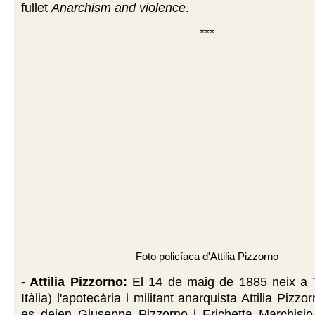
fullet
Anarchism and violence
.
***
Foto policíaca d'Attilia Pizzorno
- Attilia Pizzorno:
El 14 de maig de 1885 neix a T
Itàlia) l'apotecària i militant anarquista Attilia Pizz
es deien Giuseppe Pizzorno i Erichetta Marchisio