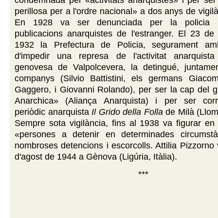
condemnada per «activitats anarquistes» i per ser
perillosa per a l'ordre nacional» a dos anys de vigil
En 1928 va ser denunciada per la policia 
publicacions anarquistes de l'estranger. El 23 d
1932 la Prefectura de Policia, segurament amb
d'impedir una represa de l'activitat anarquis
genovesa de Valpolcevera, la detingué, juntame
companys (Silvio Battistini, els germans Giaco
Gaggero, i Giovanni Rolando), per ser la cap del 
Anarchica» (Aliança Anarquista) i per ser cor
periòdic anarquista
Il Grido della Folla
de Milà (Llomb
Sempre sota vigilància, fins al 1938 va figurar en 
«persones a detenir en determinades circumstà
nombroses detencions i escorcolls. Attilia Pizzorno 
d'agost de 1944 a Gènova (Ligúria, Itàlia).
***