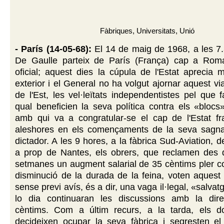
Fàbriques, Universitats, Unió
- París (14-05-68):
El 14 de maig de 1968, a les 7.
De Gaulle parteix de París (França) cap a Roma
oficial; aquest dies la cúpula de l'Estat aprecia mo
exterior i el General no ha volgut ajornar aquest vi
de l'Est, les vel·leïtats independentistes pel que
qual beneficien la seva política contra els «bloc
amb qui va a congratular-se el cap de l'Estat fr
aleshores en els començaments de la seva sagna
dictador. A les 9 hores, a la fàbrica Sud-Aviation, 
a prop de Nantes, els obrers, que reclamen des 
setmanes un augment salarial de 35 cèntims pler 
disminució de la durada de la feina, voten aquest
sense previ avís, és a dir, una vaga il·legal, «salvat
lo dia continuaran les discussions amb la dir
cèntims. Com a últim recurs, a la tarda, els d
decideixen ocupar la seva fàbrica i segresten el 