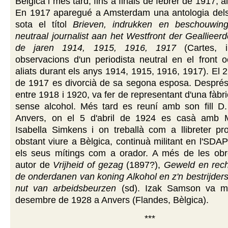
Bèlgica i més tard, fins a finals de febrer de 1917, al
En 1917 aparegué a Amsterdam una antologia dels 
sota el títol
Brieven, indrukken en beschouwin
neutraal journalist aan het Westfront der Gealliee
de jaren 1914, 1915, 1916, 1917
(Cartes, i
observacions d'un periodista neutral en el front o
aliats durant els anys 1914, 1915, 1916, 1917). El
de 1917 es divorcià de sa segona esposa. Després 
entre 1918 i 1920, va fer de representant d'una fàbr
sense alcohol. Més tard es reuní amb son fill D
Anvers, on el 5 d'abril de 1924 es casà amb M
Isabella Simkens i on treballà com a llibreter pr
obstant viure a Bèlgica, continuà militant en l'SDAP
els seus mítings com a orador. A més de les obr
autor de
Vrijheid of gezag
(1897?),
Geweld en rech
de onderdanen van koning Alkohol en z'n bestrijder
nut van arbeidsbeurzen
(sd). Izak Samson va mo
desembre de 1928 a Anvers (Flandes, Bèlgica).
***