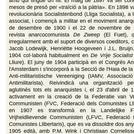
amb qui tingué un fill. El maig de 1897 va ser co
mesos de presó per «traïció a la pàtria». En 1898 
revolucionària Socialistenbond (Lliga Socialista), a 
associat, i començà a militar en el moviment anarqui
de desembre de 1900 i el 22 de novembre de 1
revista anarcocomunista
De Zweep
(El Fuet), 
irregularment amb el suport de diversos coeditors,
Jacob Lodewijk, Henriëtte Hoogeveen i J.L. Bruijn
1904 col·laborà habitualment en
De Vrije Socialist
Lliure). El juny de 1904 participà en el Congrés Ant
l'Amsterdam i s'incorporà a la Secció de l'Haia de la
Anti-militaristische Vereeniging (IAMV, Associació
Antimilitarista). Reivindicà una organització 
aglutinés tots els anarquistes i, el 23 d'abril de 1
activament en la creació de la Federatie van Vri
Communisten (FVC, Federació dels Comunistes Llib
en 1907 es transformà en la Landelijke Fe
Vrijheidlievende Communisten (LFVC, Federació 
Comunistes Llibertaris), que es va dissoldre dos an
1905 edità, amb P.M. Wink i Christiaan Cornelisse