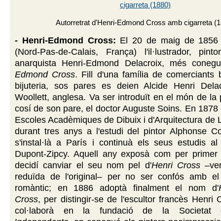
Autorretrat d'Henri-Edmond Cross amb cigarreta (
- Henri-Edmond Cross:
El 20 de maig de 1856 
(Nord-Pas-de-Calais, França) l'il·lustrador, pintor
anarquista Henri-Edmond Delacroix, més cone
Edmond Cross
. Fill d'una família de comerciants
bijuteria, sos pares es deien Alcide Henri Dela
Woollett, anglesa. Va ser introduït en el món de la 
cosí de son pare, el doctor Auguste Soins. En 1878 
Escoles Acadèmiques de Dibuix i d'Arquitectura de Li
durant tres anys a l'estudi del pintor Alphonse C
s'instal·là a París i continuà els seus estudis al 
Dupont-Zipcy. Aquell any exposà com per primer 
decidí canviar el seu nom pel d'
Henri Cross
–ver
reduïda de l'original– per no ser confós amb el
romàntic; en 1886 adoptà finalment el nom d'
Cross
, per distingir-se de l'escultor francès Henri
col·laborà en la fundació de la Societat d