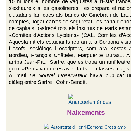
10 milions el nombre de vaguistes a l'Estat franc
s'exhaureix a les gasolineres i es prepara el raci
ciutadans fan coes als bancs de Ginebra i de Laus
comptes, llogar caixes de seguretat i es parla d'en
de capitals. Gairebé tots els instituts de París est
«Comités d'Actions Lycéens» (CAL, Comitès d'Acció
Aquesta nit els estudiants rebran a la Sorbona visit
filòsofs, sociòlegs i escriptors, com ara Kostas 
Bordieu, François Châtelet, Marguerite Duras... A
arriba Jean-Paul Sartre, que es troba un amfiteatr
gom: «Pensava que estàveu farts de classes magistra
Al mati
Le Nouvel Observateur
havia publicar un
diàleg entre Sartre i Cohn-Bendit.
Naixements