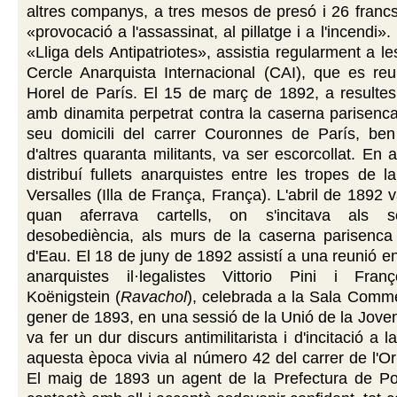
altres companys, a tres mesos de presó i 26 franc
«provocació a l'assassinat, al pillatge i a l'incendi
«Lliga dels Antipatriotes», assistia regularment a l
Cercle Anarquista Internacional (CAI), que es reu
Horel de París. El 15 de març de 1892, a resultes
amb dinamita perpetrat contra la caserna parisenc
seu domicili del carrer Couronnes de París, ben
d'altres quaranta militants, va ser escorcollat. En
distribuí fullets anarquistes entre les tropes de l
Versalles (Illa de França, França). L'abril de 1892 
quan aferrava cartells, on s'incitava als 
desobediència, als murs de la caserna parisenca
d'Eau. El 18 de juny de 1892 assistí a una reunió e
anarquistes il·legalistes Vittorio Pini i Fran
Koënigstein (
Ravachol
), celebrada a la Sala Comm
gener de 1893, en una sessió de la Unió de la Jovent
va fer un dur discurs antimilitarista i d'incitació a l
aquesta època vivia al número 42 del carrer de l'Ori
El maig de 1893 un agent de la Prefectura de Pol