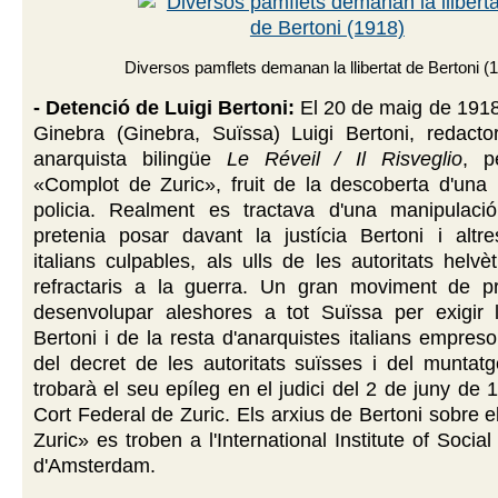
Diversos pamflets demanan la llibertat de Bertoni (
- Detenció de Luigi Bertoni:
El 20 de maig de 1918
Ginebra (Ginebra, Suïssa) Luigi Bertoni, redactor
anarquista bilingüe
Le Réveil / Il Risveglio
, p
«Complot de Zuric», fruit de la descoberta d'una
policia. Realment es tractava d'una manipulació
pretenia posar davant la justícia Bertoni i altre
italians culpables, als ulls de les autoritats helvè
refractaris a la guerra. Un gran moviment de p
desenvolupar aleshores a tot Suïssa per exigir la
Bertoni i de la resta d'anarquistes italians empreso
del decret de les autoritats suïsses i del muntatg
trobarà el seu epíleg en el judici del 2 de juny de 
Cort Federal de Zuric. Els arxius de Bertoni sobre 
Zuric» es troben a l'International Institute of Social
d'Amsterdam.