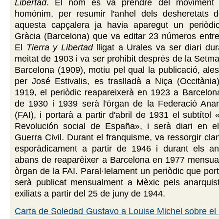
Libertad
. El nom es va prendre del moviment p
homònim, per resumir l'anhel dels desheretats
aquesta capçalera ja havia aparegut un periòdi
Gràcia (Barcelona) que va editar 23 números entre
El
Tierra y Libertad
lligat a Urales va ser diari du
meitat de 1903 i va ser prohibit després de la Setm
Barcelona (1909), motiu pel qual la publicació, ale
per José Estivalis, es traslladà a Niça (Occitània
1919, el periòdic reapareixerà en 1923 a Barcelon
de 1930 i 1939 serà l'òrgan de la Federació Anarq
(FAI), i portarà a partir d'abril de 1931 el subtíto
Revolución social de España», i serà diari en e
Guerra Civil. Durant el franquisme, va ressorgir cla
esporàdicament a partir de 1946 i durant els an
abans de reaparèixer a Barcelona en 1977 mensua
òrgan de la FAI. Paral·lelament un periòdic que po
serà publicat mensualment a Mèxic pels anarquis
exiliats a partir del 25 de juny de 1944.
Carta de Soledad Gustavo a Louise Michel sobre el