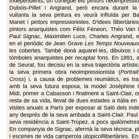
Independents, on conegué els pintors neoimpressio
Dubois-Pillet i Angrand, però encara durant l
vuitanta la seva pintura es veurà influïda per Ba
Manet i pintors impressionistes. D'idees llibertàrie
pintors anarquistes com Félix Féneon, Théo Van 
Paul Signac, Maximilien Luce, Charles Angrand, et
en el periòdic de Jean Grave
Les Temps Nouveau
les cobertes. També donà aquarel·les, dibuixos i 
tómboles anarquistes per recaptar fons. En 1891, 
de Seurat, fou decisiu en la seva trajectòria artísti
la seva primera obra neoimpressionista (
Portra
Cross
) i, a causa de problemes reumàtics, es tra
amb la seva futura esposa, la model Joséphine I
Midi, primer a Cabasson i finalment a Saint-Clair, 
resta de sa vida, llevat de dues estades a Itàlia en
visites anuals a París per exposar al Saló dels In
any després de la seva arribada a Saint-Clair, Paul 
seva residència a Saint-Tropez, a pocs quilòmetres
En companyia de Signac, afermà la seva tècnica, p
i escenes de vida camperola utopicolllibertàries. E