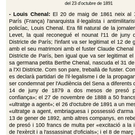
del 23 d'octubre de 1891
- Louis Chenal:
El 20 de maig de 1861 neix al X
París (França) l'anarquista il·legalista i antimilitaris
policíac, Louis Chenal. Era fill natural de la jorna
Levet, la qual reconegué el nounat l'11 de juny 
Districte de París; l'infant va ser legitimat el 12 d
amb el seu matrimoni amb el fuster Claude Chenal c
Districte de París, ben igual que va ser legitimat e
sa germana petita Berthe Chenal, nascuda el 31 de 
a l'XI Districte. Com son pare, treballà de fuster. C
es declarà partidari de l'il·legalisme i de la propaga
ser condemnat per l'Audiència del Sena a diferents
14 de juny de 1879 a dos mesos de presó p
confiança»; el 27 de novembre de 1888 a 50 francs
«ultratge a agent»; el 26 d'octubre de 1891 a un me
«ultratge a agent, embriaguesa i possessió d'arma 
13 de gener de 1892, amb altres companys, en rebel
de presó i 100 francs de multa per «excitació a la 
de l'exèrcit i a l'assassinat d'oficials»; i el 8 de ma