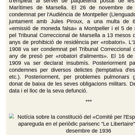
d'empleat al servei de paqueteria postal de les
Marítimes de Marsella. El 26 de novembre de
condemnat per l'Audiència de Montpeller (Llenguado
juntament amb Jules Piroux, a una multa de 6
«emissió de moneda falsa» a Montpeller i el 5 de
pel Tribunal Correccional de Marsella a 13 mesos d
anys de prohibició de residència per «robatori». L
1908 va ser condemnat pel Tribunal Correccional 
any de presó per «robatori d'aliments». El 16 d
1909 va ser declarat insubmís. Posteriorment p
condemnes per diversos delictes (temptativa d'est
etc.). Posteriorment, per problemes pulmonars 
donat de baixa de les seves obligacions militars. 
data i el lloc de la seva defunció.
***