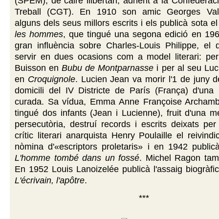
(SPEM), de caire llibertari, adherit a la Confederac
Treball (CGT). En 1910 son amic Georges Valo
alguns dels seus millors escrits i els publicà sota el
les hommes
, que tingué una segona edició en 196
gran influència sobre Charles-Louis Philippe, el 
servir en dues ocasions com a model literari: per
Buisson en
Bubu de Montparnasse
i per al seu Lu
en
Croquignole
. Lucien Jean va morir l'1 de juny 
domicili del IV Districte de París (França) d'una
curada. Sa vídua, Emma Anne Françoise Archamb
tingué dos infants (Jean i Lucienne), fruit d'una
persecutòria, destruí records i escrits deixats per
crític literari anarquista Henry Poulaille el reivin
nòmina d'«escriptors proletaris» i en 1942 publicà
L'homme tombé dans un fossé
. Michel Ragon tamb
En 1952 Louis Lanoizelée publicà l'assaig biogràfi
L'écrivain, l'apôtre
.
***