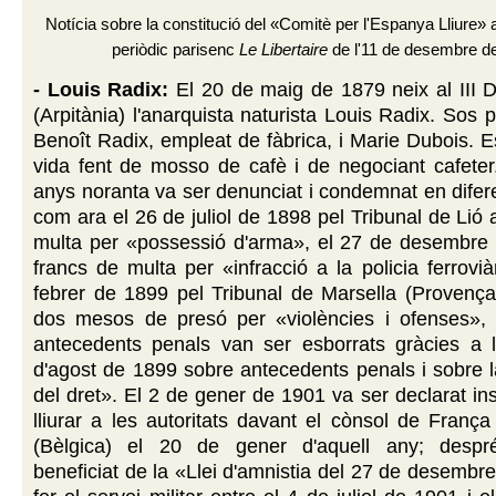
Notícia sobre la constitució del «Comitè per l'Espanya Lliure»
periòdic parisenc
Le Libertaire
de l'11 de desembre d
- Louis Radix:
El 20 de maig de 1879 neix al III Di
(Arpitània) l'anarquista naturista Louis Radix. Sos 
Benoît Radix, empleat de fàbrica, i Marie Dubois. 
vida fent de mosso de cafè i de negociant cafeter.
anys noranta va ser denunciat i condemnat en difer
com ara el 26 de juliol de 1898 pel Tribunal de Lió 
multa per «possessió d'arma», el 27 de desembre
francs de multa per «infracció a la policia ferrovià
febrer de 1899 pel Tribunal de Marsella (Provença
dos mesos de presó per «violències i ofenses», 
antecedents penals van ser esborrats gràcies a l
d'agost de 1899 sobre antecedents penals i sobre la
del dret». El 2 de gener de 1901 va ser declarat in
lliurar a les autoritats davant el cònsol de França
(Bèlgica) el 20 de gener d'aquell any; despré
beneficiat de la «Llei d'amnistia del 27 de desembr