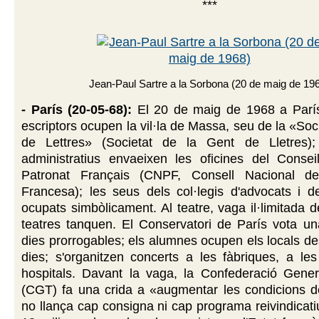
***
Jean-Paul Sartre a la Sorbona (20 de maig de 19
- París (20-05-68):
El 20 de maig de 1968 a París
escriptors ocupen la vil·la de Massa, seu de la «So
de Lettres» (Societat de la Gent de Lletres);
administratius envaeixen les oficines del Consei
Patronat Français (CNPF, Consell Nacional de
Francesa); les seus dels col·legis d'advocats i 
ocupats simbòlicament. Al teatre, vaga il·limitada d
teatres tanquen. El Conservatori de París vota u
dies prorrogables; els alumnes ocupen els locals de
dies; s'organitzen concerts a les fàbriques, a les 
hospitals. Davant la vaga, la Confederació Genera
(CGT) fa una crida a «augmentar les condicions de
no llança cap consigna ni cap programa reivindicati