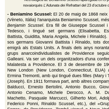
novaiorquès
L'Adunata dei Refrattari
del 23 d'octubre 
- Beniamino Scussel:
El
20 de maig de 1868 neix 
(Vèneto, Itàlia)
l'anarquista Beniamino Scussel, mé
Benjamin Scussel
. Era fill de Giuseppe Scussel 
Tedesco, i tingué set germans (Elisabetta, Es
Battista, Guiditta, Maria Angela, Michele i Rinaldo)
sos germans Giovanni Battista i Rinaldo, tots dos
emigrà als Estats Units. A finals dels anys noranta
grups anarcoindividualistes de Providence segui
Galleani. Va ser un dels organitzadors d'una confer
Malatesta a Providence. El 3 de desembre de 1
New London (New London, Connecticut, EUA) 
Ermina Tremonti, amb qui tingué dues filles (Mary i Te
(Joseph). En 1911 formava part, amb altres compan
Balducci, Ernesto Bertolini, Antonio Bucco, Gio
Antonio Cenamo, Michele Derocco, A. M. Du
Machetto, Pasquale Marcucci, Gilherto Mori, Adol
Federico Ponni, Rinaldo Scussel, etc.), del «Gru