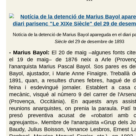
***
Notícia de la detenció de Marius Bayol apareguda en el diari 
Siècle
del 29 de desembre de 1893
- Marius Bayol:
El 20 de maig –algunes fonts cite
el 19 de maig– de 1876 neix a Arle (Provença
l'anarquista Marius Pascal Bayol. Sos pares es de
Bayol, ajustador, i Marie Anne Finaigre. Treballà d
1891, quan, a resultes d'unes febres, hagué de d
feina i esdevingué jornaler. Establert a casa
mecànic, visqué al número 9 del carrer de l'Arsen
(Provença, Occitània). En aquests anys assis
reunions anarquistes, on prenia la paraula. Patí 
presó preventiva acusat de «robatori amb ci
agreujants». Membre de l'anarquista «Grup dels Jo
Baudy, Julius Boisson, Venance Lesbros, Ernest La