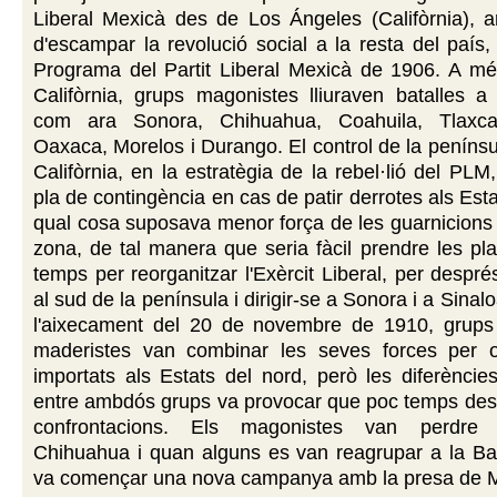
Liberal Mexicà des de Los Ángeles (Califòrnia), am
d'escampar la revolució social a la resta del país,
Programa del Partit Liberal Mexicà de 1906. A mé
Califòrnia, grups magonistes lliuraven batalles a 
com ara Sonora, Chihuahua, Coahuila, Tlaxcal
Oaxaca, Morelos i Durango. El control de la penínsu
Califòrnia, en la estratègia de la rebel·lió del PLM
pla de contingència en cas de patir derrotes als Esta
qual cosa suposava menor força de les guarnicions 
zona, de tal manera que seria fàcil prendre les pl
temps per reorganitzar l'Exèrcit Liberal, per despr
al sud de la península i dirigir-se a Sonora i a Sina
l'aixecament del 20 de novembre de 1910, grups
maderistes van combinar les seves forces per 
importats als Estats del nord, però les diferèncie
entre ambdós grups va provocar que poc temps desp
confrontacions. Els magonistes van perdre
Chihuahua i quan alguns es van reagrupar a la Bai
va començar una nova campanya amb la presa de M