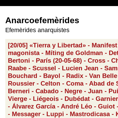
Anarcoefemèrides
Efemèrides anarquistes
[20/05] «Tierra y Libertad» - Manifest
magonista - Míting de Goldman - De
Bertoni - París (20-05-68) - Cross - C
Raabe - Scussel - Lucien Jean - Sam
Bouchard - Bayol - Radix - Van Belle
Roussier - Celton - Coma - Abad de S
Berneri - Cabado - Negre - Juan - Pui
Vierge - Liégeois - Dubédat - Garnie
- Álvarez García - André Léo - Guiot 
- Messager - Luppi - Mastrodicasa - K