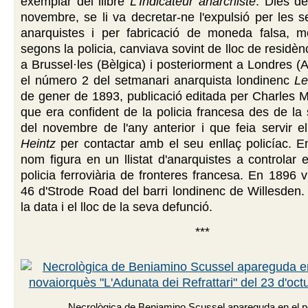
exemplar del llibre
L'Indicateur anarchiste
. Dies de
novembre, se li va decretar-ne l'expulsió per les se
anarquistes i per fabricació de moneda falsa, mo
segons la policia, canviava sovint de lloc de residèn
a Brussel·les (Bèlgica) i posteriorment a Londres (A
el número 2 del setmanari anarquista londinenc
Le
de gener de 1893, publicació editada per Charles M
que era confident de la policia francesa des de la
del novembre de l'any anterior i que feia servir
Heintz
per contactar amb el seu enllaç policíac. E
nom figura en un llistat d'anarquistes a controlar e
policia ferroviària de fronteres francesa. En 1896 
46 d'Strode Road del barri londinenc de Willesden
la data i el lloc de la seva defunció.
***
Necrològica de Beniamino Scussel apareguda en el p