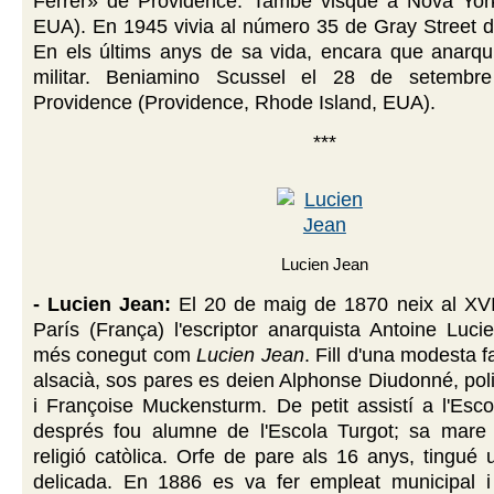
Ferrer» de Providence. També visqué a Nova Yor
EUA). En 1945 vivia al número 35 de Gray Street d
En els últims anys de sa vida, encara que anarqui
militar. Beniamino Scussel el 28 de setemb
Providence (Providence, Rhode Island, EUA).
***
Lucien Jean
- Lucien Jean:
El 20 de maig de 1870 neix al XVII
París (França) l'escriptor anarquista Antoine Luc
més conegut com
Lucien Jean
. Fill d'una modesta f
alsacià, sos pares es deien Alphonse Diudonné, poli
i Françoise Muckensturm. De petit assistí a l'Esco
després fou alumne de l'Escola Turgot; sa mare 
religió catòlica. Orfe de pare als 16 anys, tingué 
delicada. En 1886 es va fer empleat municipal 