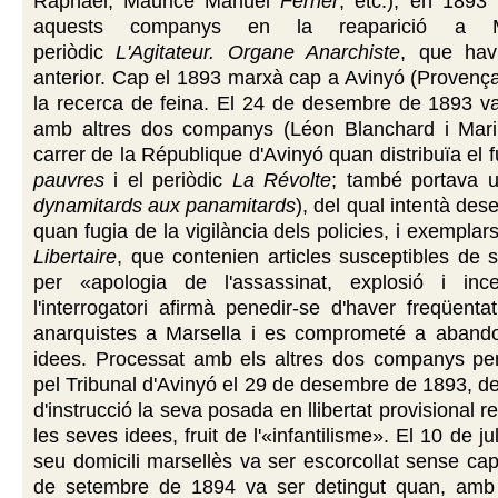
Raphael, Maurice Manuel
Ferrier
, etc.), en 1893
aquests companys en la reaparició a M
periòdic
L'Agitateur. Organe Anarchiste
, que havi
anterior. Cap el 1893 marxà cap a Avinyó (Provença
la recerca de feina. El 24 de desembre de 1893 va
amb altres dos companys (Léon Blanchard i Mari
carrer de la République d'Avinyó quan distribuïa el f
pauvres
i el periòdic
La Révolte
; també portava un
dynamitards aux panamitards
), del qual intentà de
quan fugia de la vigilància dels policies, i exempla
Libertaire
, que contenien articles susceptibles de 
per «apologia de l'assassinat, explosió i inc
l'interrogatori afirmà penedir-se d'haver freqüenta
anarquistes a Marsella i es comprometé a aband
idees. Processat amb els altres dos companys per
pel Tribunal d'Avinyó el 29 de desembre de 1893, d
d'instrucció la seva posada en llibertat provisional r
les seves idees, fruit de l'«infantilisme». El 10 de ju
seu domicili marsellès va ser escorcollat sense cap 
de setembre de 1894 va ser detingut quan, amb 