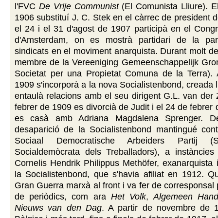
l'FVC
De Vrije Communist
(El Comunista Lliure). 
1906 substituí J. C. Stek en el càrrec de president 
el 24 i el 31 d'agost de 1907 participà en el Cong
d'Amsterdam, on es mostrà partidari de la part
sindicats en el moviment anarquista. Durant molt d
membre de la Vereeniging Gemeenschappelijk Gro
Societat per una Propietat Comuna de la Terra). A
1909 s'incorporà a la nova Socialistenbond, creada l'
entaulà relacions amb el seu dirigent G.L. van der
febrer de 1909 es divorcià de Judit i el 24 de febrer
es casà amb Adriana Magdalena Sprenger. D
desaparició de la Socialistenbond mantingué con
Sociaal Democratische Arbeiders Partij (S
Socialdemòcrata dels Treballadors), a instàncie
Cornelis Hendrik Philippus Methöfer, exanarquista i
la Socialistenbond, que s'havia afiliat en 1912. Q
Gran Guerra marxà al front i va fer de corresponsal 
de periòdics, com ara
Het Volk
,
Algemeen Hand
Nieuws van den Dag
. A partir de novembre de