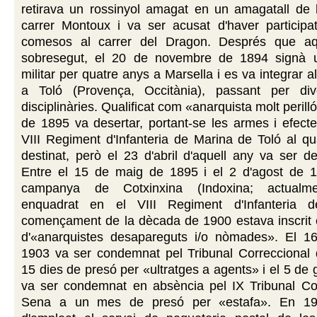
retirava un rossinyol amagat en un amagatall de l
carrer Montoux i va ser acusat d'haver participat
comesos al carrer del Dragon. Després que aq
sobresegut, el 20 de novembre de 1894 signà u
militar per quatre anys a Marsella i es va integrar 
a Toló (Provença, Occitània), passant per div
disciplinàries. Qualificat com «anarquista molt perillós
de 1895 va desertar, portant-se les armes i efectes
VIII Regiment d'Infanteria de Marina de Toló al qu
destinat, però el 23 d'abril d'aquell any va ser de
Entre el 15 de maig de 1895 i el 2 d'agost de 1
campanya de Cotxinxina (Indoxina; actualm
enquadrat en el VIII Regiment d'Infanteria 
començament de la dècada de 1900 estava inscrit e
d'«anarquistes desapareguts i/o nòmades». El 
1903 va ser condemnat pel Tribunal Correccional 
15 dies de presó per «ultratges a agents» i el 5 de
va ser condemnat en absència pel IX Tribunal Cor
Sena a un mes de presó per «estafa». En 190