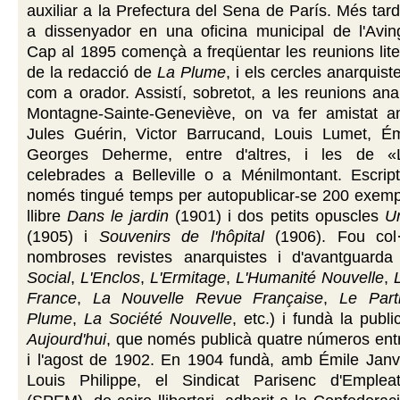
auxiliar a la Prefectura del Sena de París. Més tard
a dissenyador en una oficina municipal de l'Aving
Cap al 1895 començà a freqüentar les reunions lite
de la redacció de
La Plume
, i els cercles anarquis
com a orador. Assistí, sobretot, a les reunions ana
Montagne-Sainte-Geneviève, on va fer amistat 
Jules Guérin, Victor Barrucand, Louis Lumet, Ém
Georges Deherme, entre d'altres, i les de «L'
celebrades a Belleville o a Ménilmontant. Escript
només tingué temps per autopublicar-se 200 exempl
llibre
Dans le jardin
(1901) i dos petits opuscles
U
(1905) i
Souvenirs de l'hôpital
(1906). Fou col·
nombroses revistes anarquistes i d'avantguarda
Social
,
L'Enclos
,
L'Ermitage
,
L'Humanité Nouvelle
,
France
,
La Nouvelle Revue Française
,
Le Part
Plume
,
La Société Nouvelle
, etc.) i fundà la publ
Aujourd'hui
, que només publicà quatre números entre
i l'agost de 1902. En 1904 fundà, amb Émile Janvi
Louis Philippe, el Sindicat Parisenc d'Emplea