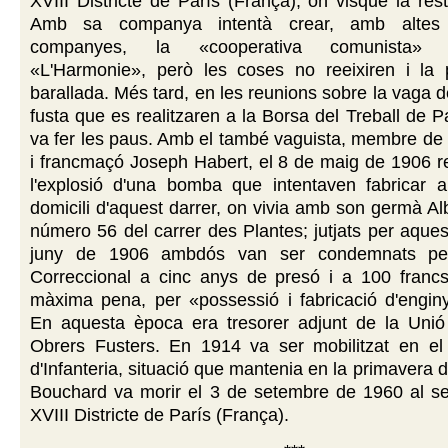
XVIII Districte de París (França), on visqué la res
Amb sa companya intentà crear, amb altes
companyes, la «cooperativa comunista» 
«L'Harmonie», però les coses no reeixiren i la 
barallada. Més tard, en les reunions sobre la vaga d
fusta que es realitzaren a la Borsa del Treball de Pa
va fer les paus. Amb el també vaguista, membre de
i francmaçó Joseph Habert, el 8 de maig de 1906 res
l'explosió d'una bomba que intentaven fabricar a
domicili d'aquest darrer, on vivia amb son germà Alb
número 56 del carrer des Plantes; jutjats per aquest
juny de 1906 ambdós van ser condemnats pel
Correccional a cinc anys de presó i a 100 francs
màxima pena, per «possessió i fabricació d'enginy
En aquesta època era tresorer adjunt de la Unió 
Obrers Fusters. En 1914 va ser mobilitzat en e
d'Infanteria, situació que mantenia en la primavera 
Bouchard va morir el 3 de setembre de 1960 al seu
XVIII Districte de París (França).