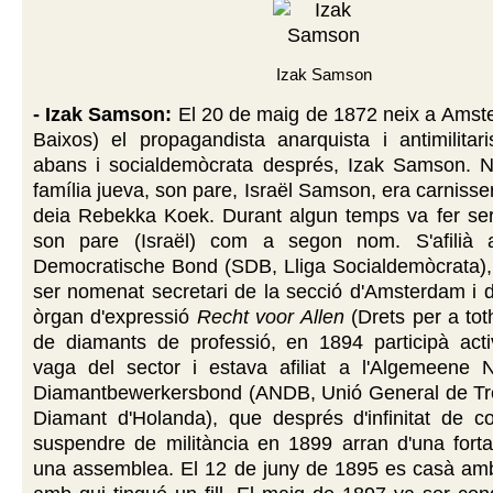
Izak Samson
- Izak Samson:
El 20 de maig de 1872 neix a Amst
Baixos) el propagandista anarquista i antimilitaris
abans i socialdemòcrata després, Izak Samson. 
família jueva, son pare, Israël Samson, era carnisse
deia Rebekka Koek. Durant algun temps va fer ser
son pare (Israël) com a segon nom. S'afilià a
Democratische Bond (SDB, Lliga Socialdemòcrata), 
ser nomenat secretari de la secció d'Amsterdam i di
òrgan d'expressió
Recht voor Allen
(Drets per a tot
de diamants de professió, en 1894 participà act
vaga del sector i estava afiliat a l'Algemeene 
Diamantbewerkersbond (ANDB, Unió General de Tre
Diamant d'Holanda), que després d'infinitat de co
suspendre de militància en 1899 arran d'una forta
una assemblea. El 12 de juny de 1895 es casà amb 