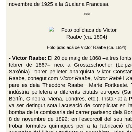
novembre de 1925 a la Guaiana Francesa.
***
Foto policíaca de Victor Raabe (ca. 1894)
- Victor Raabe:
El 20 de maig de 1868 –altres fonts 
febrer de 1867– neix a Grosszschocher (Leipz
Saxònia) l'obrer pelleter anarquista Viktor Const
Raabe, conegut com
Victor Raabe
,
Victor Rabé
i
Ka
pare es deia Théodore Raabe i Marie Fortkeate. T
indústria pelletera a diferents ciutats europes (Sa
Berlín, Ginebra, Viena, Londres, etc.). Instal·lat a 
va ser detingut sota l'acusació de complicitat en l'
bomba de la comissaria del carrer parisenc dels Bo
8 de novembre de 1892; en l'escorcoll del seu hab
trobar formules químiques per a la fabricació d'e