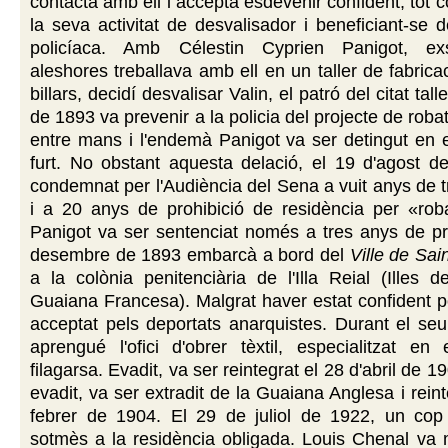
contactà amb ell i acceptà esdevenir confident, tot 
la seva activitat de desvalisador i beneficiant-se d
policíaca. Amb Célestin Cyprien Panigot, exs
aleshores treballava amb ell en un taller de fabrica
billars, decidí desvalisar Valin, el patró del citat talle
de 1893 va prevenir a la policia del projecte de roba
entre mans i l'endemà Panigot va ser detingut en 
furt. No obstant aquesta delació, el 19 d'agost d
condemnat per l'Audiència del Sena a vuit anys de tr
i a 20 anys de prohibició de residència per «roba
Panigot va ser sentenciat només a tres anys de pr
desembre de 1893 embarcà a bord del
Ville de Sai
a la colònia penitenciària de l'Illa Reial (Illes d
Guaiana Francesa). Malgrat haver estat confident po
acceptat pels deportats anarquistes. Durant el se
aprengué l'ofici d'obrer tèxtil, especialitzat en
filagarsa. Evadit, va ser reintegrat el 28 d'abril de
evadit, va ser extradit de la Guaiana Anglesa i rein
febrer de 1904. El 29 de juliol de 1922, un cop l
sotmès a la residència obligada. Louis Chenal va 