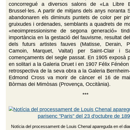
concorregué a diversos salons de «La Libre E
Brussel·les. A partir de mitjans dels anys noranta 
abandonaren els diminuts puntets de color per pi
gruixudes i ordenades, semblants a quadrets de mo
«neoimpressionisme de segona generació» tind
importància en la gestació del fauvisme, resultat de
dels futurs artistes fauves (Matisse, Derain, 
Camoin, Marquet, Valtat) per Saint-Clair i Sa
començaments del segle passat. En 1905 exposà p
en solitari a la Galeria Druet i en 1907 Félix Fénéo
retrospectiva de la seva obra a la Galeria Bernheim
Edmond Cross va morir de càncer el 16 de ma
Bòrmas dei Mimòsas (Provença, Occitània).
***
Notícia del processament de Louis Chenal apareguda en el dia