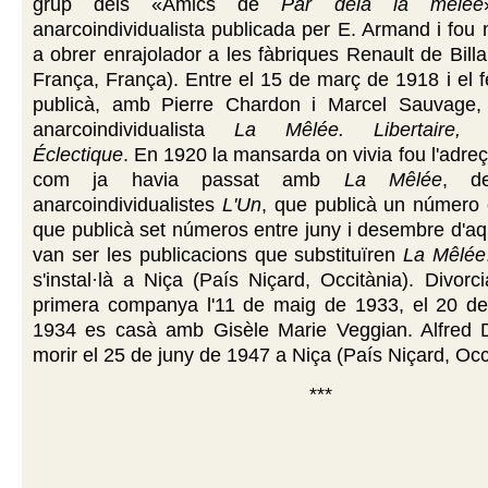
grup dels «Amics de
Par delà la mêlée
anarcoindividualista publicada per E. Armand i fou 
a obrer enrajolador a les fàbriques Renault de Billa
França, França). Entre el 15 de març de 1918 i el 
publicà, amb Pierre Chardon i Marcel Sauvage,
anarcoindividualista
La Mêlée. Libertaire, Ind
Éclectique
. En 1920 la mansarda on vivia fou l'adreç
com ja havia passat amb
La Mêlée
, de
anarcoindividualistes
L'Un
, que publicà un número 
que publicà set números entre juny i desembre d'aqu
van ser les publicacions que substituïren
La Mêlée
s'instal·là a Niça (País Niçard, Occitània). Divorc
primera companya l'11 de maig de 1933, el 20 d
1934 es casà amb Gisèle Marie Veggian. Alfred
morir el 25 de juny de 1947 a Niça (País Niçard, Occ
***