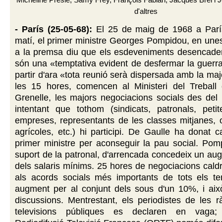
Micheline Presle, Samy Frey, François Fabian, Jacques Brel i J
d'altres
- París (25-05-68):
El 25 de maig de 1968 a París
matí, el primer ministre Georges Pompidou, en une
a la premsa diu que els esdeveniments desencade
són una «temptativa evident de desfermar la guerra 
partir d'ara «tota reunió serà dispersada amb la maj
les 15 hores, comencen al Ministeri del Treball 
Grenelle, les majors negociacions socials des del
intentant que tothom (sindicats, patronals, petit
empreses, representants de les classes mitjanes, 
agrícoles, etc.) hi participi. De Gaulle ha donat c
primer ministre per aconseguir la pau social. Pom
suport de la patronal, d'arrencada concedeix un a
dels salaris mínims. 25 hores de negociacions caldr
als acords socials més importants de tots els 
augment per al conjunt dels sous d'un 10%, i aix
discussions. Mentrestant, els periodistes de les r
televisions públiques es declaren en vaga; 