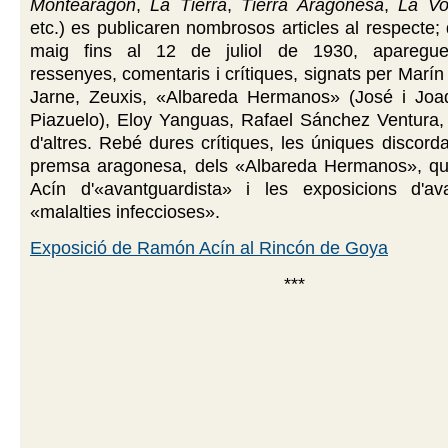
Montearagón
,
La Tierra
,
Tierra Aragonesa
,
La Vo
etc.) es publicaren nombrosos articles al respecte;
maig fins al 12 de juliol de 1930, apareguer
ressenyes, comentaris i crítiques, signats per Marí
Jarne, Zeuxis, «Albareda Hermanos» (José i Joa
Piazuelo), Eloy Yanguas, Rafael Sánchez Ventura, 
d'altres. Rebé dures crítiques, les úniques discorda
premsa aragonesa, dels «Albareda Hermanos», que
Acín d'«avantguardista» i les exposicions d'a
«malalties infeccioses».
Exposició de Ramón Acín al Rincón de Goya
***