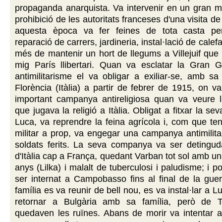
propaganda anarquista. Va intervenir en un gran mí
prohibició de les autoritats franceses d'una visita d
aquesta època va fer feines de tota casta per
reparació de carrers, jardineria, instal·lació de calefa
més de mantenir un hort de llegums a Villejuif que
mig París llibertari. Quan va esclatar la Gran G
antimilitarisme el va obligar a exiliar-se, amb s
Florència (Itàlia) a partir de febrer de 1915, on 
important campanya antireligiosa quan va veure l
que jugava la religió a Itàlia. Obligat a fitxar la se
Luca, va reprendre la feina agrícola i, com que ten
militar a prop, va engegar una campanya antimilitar
soldats ferits. La seva companya va ser detingud
d'Itàlia cap a França, quedant Varban tot sol amb un
anys (Lilka) i malalt de tuberculosi i paludisme; i 
ser internat a Campobasso fins al final de la gue
família es va reunir de bell nou, es va instal·lar a L
retornar a Bulgària amb sa família, però de 
quedaven les ruïnes. Abans de morir va intentar a