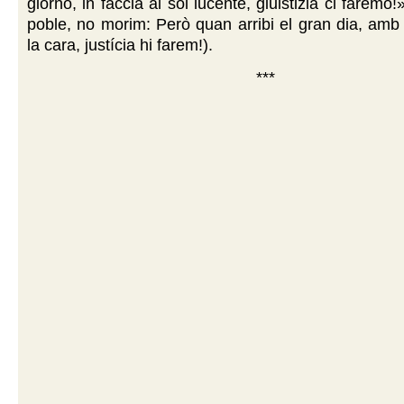
giorno, in faccia al sol lucente, giuistizia ci faremo!
poble, no morim: Però quan arribi el gran dia, amb e
la cara, justícia hi farem!).
***