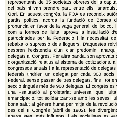
representants de 35 societats obreres de la capital 
del país hi van prendre part, entre ells l'anarquist
Gori. En aquest congrés, la FOA es reconeix autò
partits polítics, acorda la fundació de Borses d
pronuncia en favor de la vaga general, del boicot i
com a formes de lluita, aprova la instal·lació d'e
patrocinades per la Federació i la necessitat de 
rebaixa o supressió dels lloguers. D'aquestes reiv
desprèn l'existència d'un clar predomini anarqui
delegats al Congrés. Per altra banda, són aprovats 
d'organització relatius al sistema de cotitzacions, a
congressos anuals i a la representació de delegats
federals tindrien un delegat per cada 300 socis
Federal, sense passar de tres delegats, fins i tot e
secció tingués més de 900 delegats. El congrés es
una «salutació al proletariat universal que lluit
emancipació, tot solidaritzant-se amb les seves llui
bona salut al gènere humà per mitjà de la revolució
des del II Congrés (abril de 1902), les divergènc
anarquistes, més influents, i els socialistes es va