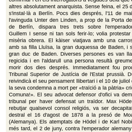
altres absolutament anarquista. Sense feina, el 25 d
s'instal·là a Berlín. Pocs dies després, l'11 de m
l'avinguda Unter den Linden, a prop de la Porta d
de Berlín, dispara tres trets sobre l'emperad
Guillem I sense ni tan sols ferir-lo; volia protestar
misèria obrera. El kàiser viatjava amb una carro
amb sa filla Lluïsa, la gran duquessa de Baden, i 
gran duc de Baden. Diverses persones es van lla
regicida i en l'aldarull una persona resultà greume
morir dos dies després. Immediatament fou pro
Tribunal Superior de Justícia de l'Estat prussià. Du
reivindicà el seu pensament llibertari i el 10 de juliol
la seva condemna a mort per «traïció a la pàtria» cr
Comuna!». El seu advocat defensor d'ofici va dem
tribunal per haver defensat un traïdor. Max Höde
rebutjar qualsevol consol religiós, va ser decapit
destral el 16 d'agost de 1878 a la presó de Moa
(Alemanya). Els atemptats de Hödel i de Karl Nobi
més tard, el 2 de juny, contra l'emperador alemany