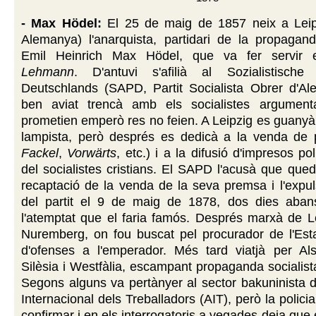
- Max Hödel:
El 25 de maig de 1857 neix a Leip
Alemanya) l'anarquista, partidari de la propagand
Emil Heinrich Max Hödel, que va fer servir 
Lehmann
. D'antuvi s'afilià al Sozialistische A
Deutschlands (SAPD, Partit Socialista Obrer d'Al
ben aviat trencà amb els socialistes argument
prometien emperò res no feien. A Leipzig es guanyà
lampista, però després es dedicà a la venda de p
Fackel
,
Vorwärts
, etc.) i a la difusió d'impresos polí
del socialistes cristians. El SAPD l'acusà que que
recaptació de la venda de la seva premsa i l'expul
del partit el 9 de maig de 1878, dos dies aba
l'atemptat que el faria famós. Després marxà de L
Nuremberg, on fou buscat pel procurador de l'Esta
d'ofenses a l'emperador. Més tard viatjà per Als
Silèsia i Westfàlia, escampant propaganda socialista
Segons alguns va pertànyer al sector bakuninista d
Internacional dels Treballadors (AIT), però la polic
confirmar i en els interrogatoris a vegades deia que e