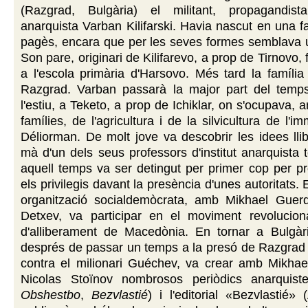
(Razgrad, Bulgària) el militant, propagandis
anarquista Varban Kilifarski. Havia nascut en una fa
pagès, encara que per les seves formes semblava u
Son pare, originari de Kilifarevo, a prop de Tirnovo,
a l'escola primària d'Harsovo. Més tard la família s
Razgrad. Varban passarà la major part del temps
l'estiu, a Teketo, a prop de Ichiklar, on s'ocupava, 
famílies, de l'agricultura i de la silvicultura de l
Déliorman. De molt jove va descobrir les idees llib
mà d'un dels seus professors d'institut anarquista t
aquell temps va ser detingut per primer cop per pr
els privilegis davant la presència d'unes autoritats.
organització socialdemòcrata, amb Mikhael Guerd
Detxev, va participar en el moviment revolucionar
d'alliberament de Macedònia. En tornar a Bulgàr
després de passar un temps a la presó de Razgrad 
contra el milionari Guéchev, va crear amb Mikhael
Nicolas Stoïnov nombrosos periòdics anarquist
Obshestbo
,
Bezvlastié
) i l'editorial «Bezvlastié» 