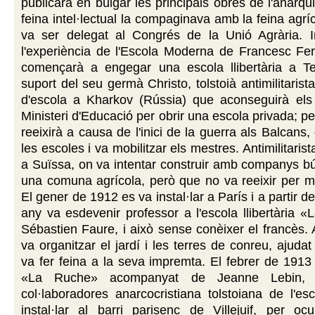
publicarà en búlgar les principals obres de l'anarq
feina intel·lectual la compaginava amb la feina agrí
va ser delegat al Congrés de la Unió Agrària. In
l'experiència de l'Escola Moderna de Francesc Fer
començarà a engegar una escola llibertària a T
suport del seu germà Christo, tolstoià antimilitarist
d'escola a Kharkov (Rússia) que aconseguirà els
Ministeri d'Educació per obrir una escola privada; p
reeixirà a causa de l'inici de la guerra als Balcans
les escoles i va mobilitzar els mestres. Antimilitarista
a Suïssa, on va intentar construir amb companys bú
una comuna agrícola, però que no va reeixir per m
El gener de 1912 es va instal·lar a París i a partir d
any va esdevenir professor a l'escola llibertària 
Sébastien Faure, i això sense conèixer el francès
va organitzar el jardí i les terres de conreu, ajudat 
va fer feina a la seva impremta. El febrer de 191
«La Ruche» acompanyat de Jeanne Lebin,
col·laboradores anarcocristiana tolstoiana de l'es
instal·lar al barri parisenc de Villejuif, per oc