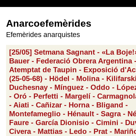
Anarcoefemèrides
Efemèrides anarquistes
[25/05] Setmana Sagnant - «La Boje!»
Bauer - Federació Obrera Argentina 
Atemptat de Taupin - Exposició d'Ací
(25-05-68) - Hödel - Molina - Kilifarski
Duchesnay - Mínguez - Oddo - Lópe
- Oró - Perfetti - Margelí - Carmagnol
- Aiati - Cañizar - Horna - Bligand -
Montefameglio - Hénault - Sagra - Né
Faure - García Dionisio - Cimini - Duv
Civera - Mattias - Ledo - Prat - Mariñ