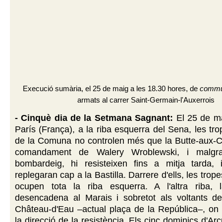
Execució sumària, el 25 de maig a les 18.30 hores, de
commu
armats al carrer Saint-Germain-l'Auxerrois
- Cinquè dia de la Setmana Sagnant:
El 25 de m
París (França), a la riba esquerra del Sena, les tr
de la Comuna no controlen més que la Butte-aux-Ca
comandament de Walery Wroblewski, i malgra
bombardeig, hi resisteixen fins a mitja tarda,
replegaran cap a la Bastilla. Darrere d'ells, les trop
ocupen tota la riba esquerra. A l'altra riba, 
desencadena al Marais i sobretot als voltants de
Château-d'Eau –actual plaça de la República–, on 
la direcció de la resistència. Els cinc dominics d'Arc