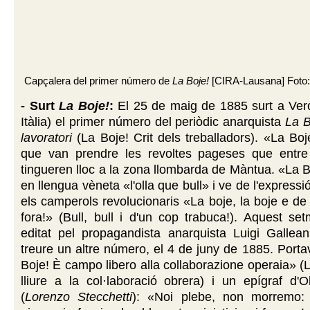
Capçalera del primer número de
La Boje!
[CIRA-Lausana] Foto:
- Surt
La Boje!
:
El 25 de maig de 1885 surt a Verc
Itàlia) el primer número del periòdic anarquista
La B
lavoratori
(La Boje! Crit dels treballadors). «La Bo
que van prendre les revoltes pageses que entr
tingueren lloc a la zona llombarda de Màntua. «La Bo
en llengua vèneta «l'olla que bull» i ve de l'express
els camperols revolucionaris «La boje, la boje e de 
fora!» (Bull, bull i d'un cop trabuca!). Aquest se
editat pel propagandista anarquista Luigi Gallea
treure un altre número, el 4 de juny de 1885. Portav
Boje! È campo libero alla collaborazione operaia» 
lliure a la col·laboració obrera) i un epígraf d'O
(
Lorenzo Stecchetti
): «Noi plebe, non morremo: