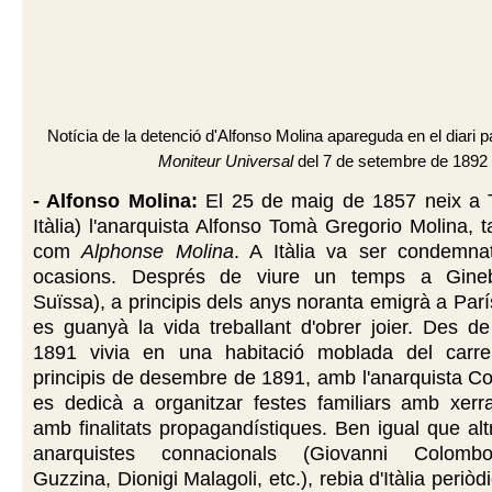
Notícia de la detenció d'Alfonso Molina apareguda en el diari 
Moniteur Universal
del 7 de setembre de 1892
- Alfonso Molina:
El 25 de maig de 1857 neix a T
Itàlia) l'anarquista Alfonso Tomà Gregorio Molina,
com
Alphonse Molina
. A Itàlia va ser condemna
ocasions. Després de viure un temps a Gineb
Suïssa), a principis dels anys noranta emigrà a Parí
es guanyà la vida treballant d'obrer joier. Des d
1891 vivia en una habitació moblada del carre
principis de desembre de 1891, amb l'anarquista Co
es dedicà a organitzar festes familiars amb xerr
amb finalitats propagandístiques. Ben igual que a
anarquistes connacionals (Giovanni Colomb
Guzzina, Dionigi Malagoli, etc.), rebia d'Itàlia periòdi