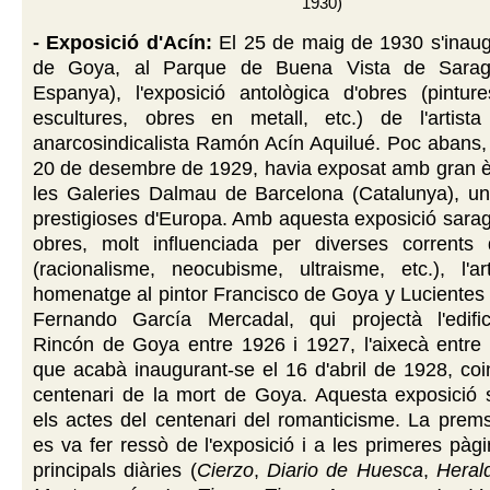
1930)
- Exposició d'Acín:
El 25 de maig de 1930 s'inaug
de Goya, al Parque de Buena Vista de Sarag
Espanya), l'exposició antològica d'obres (pintures
escultures, obres en metall, etc.) de l'artista
anarcosindicalista Ramón Acín Aquilué. Poc abans, e
20 de desembre de 1929, havia exposat amb gran èx
les Galeries Dalmau de Barcelona (Catalunya), u
prestigioses d'Europa. Amb aquesta exposició sara
obres, molt influenciada per diverses corrents 
(racionalisme, neocubisme, ultraisme, etc.), l'ar
homenatge al pintor Francisco de Goya y Lucientes i 
Fernando García Mercadal, qui projectà l'edifici
Rincón de Goya entre 1926 i 1927, l'aixecà entre 
que acabà inaugurant-se el 16 d'abril de 1928, coi
centenari de la mort de Goya. Aquesta exposició
els actes del centenari del romanticisme. La prem
es va fer ressò de l'exposició i a les primeres pàg
principals diàries (
Cierzo
,
Diario de Huesca
,
Heral