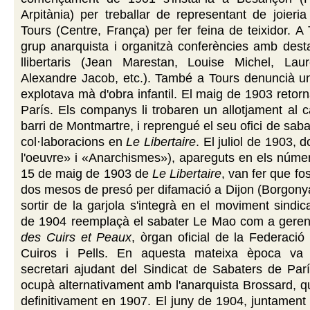
Arpitània) per treballar de representant de joieri
Tours (Centre, França) per fer feina de teixidor. A
grup anarquista i organitzà conferències amb desta
llibertaris (Jean Marestan, Louise Michel, Laur
Alexandre Jacob, etc.). També a Tours denuncià u
explotava mà d'obra infantil. El maig de 1903 retor
París. Els companys li trobaren un allotjament al c
barri de Montmartre, i reprengué el seu ofici de saba
col·laboracions en
Le Libertaire
. El juliol de 1903, d
l'oeuvre» i «Anarchismes»), apareguts en els número
15 de maig de 1903 de
Le Libertaire
, van fer que f
dos mesos de presó per difamació a Dijon (Borgony
sortir de la garjola s'integrà en el moviment sindic
de 1904 reemplaçà el
sabater Le Mao com a geren
des Cuirs et Peaux
, òrgan oficial de la Federació
Cuiros i Pells. En aquesta mateixa època va
secretari ajudant del Sindicat de Sabaters de Par
ocupà alternativament amb l'anarquista Brossard, qui
definitivament en 1907. El juny de 1904, juntamen