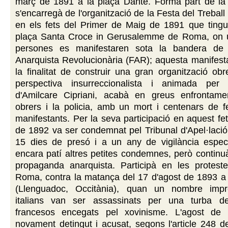
març de 1891 a la plaça Dante. Formà part de la
s'encarregà de l'organització de la Festa del Treball
en els fets del Primer de Maig de 1891 que tingue
plaça Santa Croce in Gerusalemme de Roma, on 
persones es manifestaren sota la bandera de 
Anarquista Revolucionària (FAR); aquesta manifest
la finalitat de construir una gran organització ob
perspectiva insurreccionalista i animada per 
d'Amilcare Cipriani, acabà en greus enfrontame
obrers i la policia, amb un mort i centenars de fe
manifestants. Per la seva participació en aquest fet,
de 1892 va ser condemnat pel Tribunal d'Apel·laci
15 dies de presó i a un any de vigilància especia
encara patí altres petites condemnes, però contin
propaganda anarquista. Participà en les proteste
Roma, contra la matança del 17 d'agost de 1893 a
(Llenguadoc, Occitània), quan un nombre impre
italians van ser assassinats per una turba de
francesos encegats pel xovinisme. L'agost de
novament detingut i acusat, segons l'article 248 d