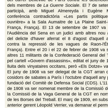
dels membres de
La Guerre Sociale
. El 7 de set
participà, amb Miguel Almereyda i Eugène 
conferència contradictòria «Les partis politique
ouvrière» a la Sala Aumaitre de La Plaine Saint-D
França, França). El 13 de setembre de 1907 va 
l'Audiència del Sena en un judici amb altres nou an
del delicte d'haver aferrat el 8 d'agost d'aquell 
contra la repressió de les vagues de Raon-l'É
França). Entre el 20 i el 22 de febrer de 1908 va s
altres 11 militants de la Confederació General del 
pel cartell «Govern d'assassins», editat el juny de 
lluita dels vinyataires occitans, però «Els Dotze» v
El juny de 1908 va ser delegat de la CGT arran 
cosidors de sabates a París i l'octubre d'aquell any 
fundació del Comitè de Defensa Social (CDS). L'1
de 1908 va ser nomenat membre de la Comissió d
la Comissió de la Vaga General de la CGT en nom
de les Borses del Treball. El març de 1909, en subst
anterior gerent Léopold Verrier, va demanar el permí