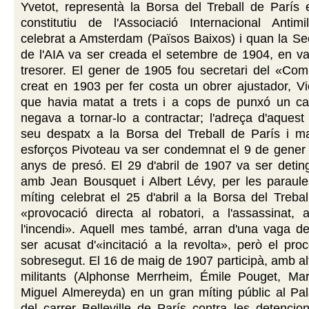
Yvetot, representà la Borsa del Treball de París 
constitutiu de l'Associació Internacional Antimil
celebrat a Amsterdam (Països Baixos) i quan la Se
de l'AIA va ser creada el setembre de 1904, en v
tresorer. El gener de 1905 fou secretari del «Com
creat en 1903 per fer costa un obrer ajustador, Vi
que havia matat a trets i a cops de punxó un c
negava a tornar-lo a contractar; l'adreça d'aquest
seu despatx a la Borsa del Treball de París i mal
esforços Pivoteau va ser condemnat el 9 de gener
anys de presó. El 29 d'abril de 1907 va ser detin
amb Jean Bousquet i Albert Lévy, per les paraule
míting celebrat el 25 d'abril a la Borsa del Trebal
«provocació directa al robatori, a l'assassinat, a
l'incendi». Aquell mes també, arran d'una vaga de
ser acusat d'«incitació a la revolta», però el pr
sobresegut. El 16 de maig de 1907 participà, amb al
militants (Alphonse Merrheim, Émile Pouget, Ma
Miguel Almereyda) en un gran míting públic al Pal
del carrer Belleville de París contra les detencio