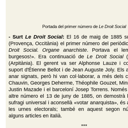
Portada del primer número de
Le Droit Social
- Surt
Le Droit Social
:
El 16 de maig de 1885 su
(Provença, Occitània) el primer número del periòdi
Droit Social. Organe anarchiste
. Portava el le
burgesos!». Era continuació de
Le Droit Social
(
(Arpitània). El gerent va ser Alphonse Lauze i 
suport d'Étienne Bellot i de Jean Auguste Joly. Els 
anar signats, però hi van col·laborar, a més dels c
Chauvin, Georges Deherme, Théophile Gouzet, Min
Justin Mazade i el barceloní Josep Torrens. Només
altre número el 13 de juny de 1885, on demostrà la 
sufragi universal i aconsellà «votar anarquista», és a
les urnes electorals; també en aquest segon n
alguns articles en italià.
***