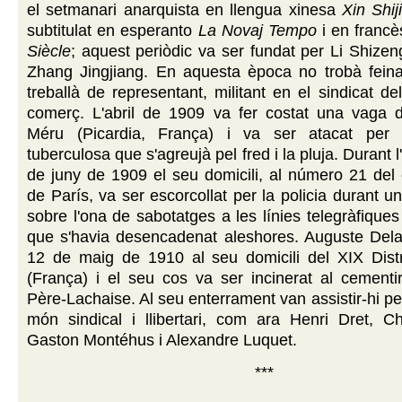
el setmanari anarquista en llengua xinesa
Xin Shij
subtitulat en esperanto
La Novaj Tempo
i en franc
Siècle
; aquest periòdic va ser fundat per Li Shizen
Zhang Jingjiang. En aquesta època no trobà feina
treballà de representant, militant en el sindicat de
comerç. L'abril de 1909 va fer costat una vaga 
Méru (Picardia, França) i va ser atacat per u
tuberculosa que s'agreujà pel fred i la pluja. Durant l
de juny de 1909 el seu domicili, al número 21 del 
de París, va ser escorcollat per la policia durant u
sobre l'ona de sabotatges a les línies telegràfiques
que s'havia desencadenat aleshores. Auguste Del
12 de maig de 1910
al seu domicili del XIX Dist
(França) i el seu cos va ser incinerat al cementi
Père-Lachaise. Al seu enterrament van assistir-hi pe
món sindical i llibertari, com ara Henri Dret, Ch
Gaston Montéhus i Alexandre Luquet.
***