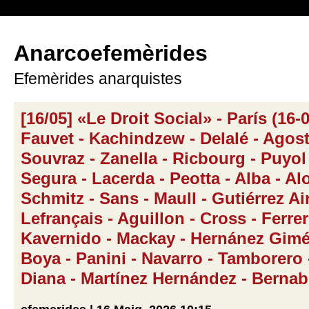
Anarcoefemèrides
Efemèrides anarquistes
[16/05] «Le Droit Social» - París (16-0
Fauvet - Kachindzew - Delalé - Agost
Souvraz - Zanella - Ricbourg - Puyol 
Segura - Lacerda - Peotta - Alba - Al
Schmitz - Sans - Maull - Gutiérrez Air
Lefrançais - Aguillon - Cross - Ferrer
Kavernido - Mackay - Hernánez Gimé
Boya - Panini - Navarro - Tamborero 
Diana - Martínez Hernández - Berna