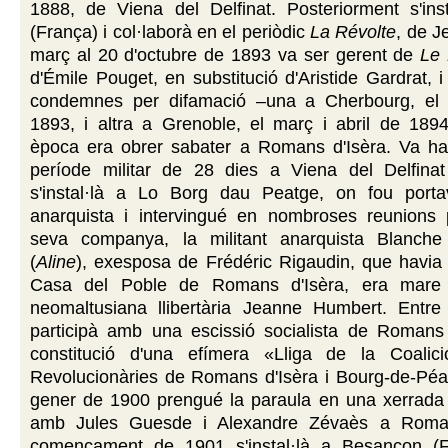
1888, de Viena del Delfinat. Posteriorment s'inst
(França) i col·laborà en el periòdic
La Révolte
, de J
març al 20 d'octubre de 1893 va ser gerent de
Le 
d'Émile Pouget, en substitució d'Aristide Gardrat, i
condemnes per difamació –una a Cherbourg, el
1893, i altra a Grenoble, el març i abril de 189
època era obrer sabater a Romans d'Isèra. Va ha
període militar de 28 dies a Viena del Delfina
s'instal·là a Lo Borg dau Peatge, on fou port
anarquista i intervingué en nombroses reunions 
seva companya, la militant anarquista Blanche
(
Aline
),
exesposa de Frédéric Rigaudin, que havia
Casa del Poble de Romans d'Isèra, era mare 
neomaltusiana llibertària Jeanne Humbert. Entr
participà amb una escissió socialista de Romans 
constitució d'una efímera «Lliga de la Coalic
Revolucionàries de Romans d'Isèra i Bourg-de-Péa
gener de 1900 prengué la paraula en una xerrada c
amb Jules Guesde i Alexandre Zévaès a Roman
començament de 1901 s'instal·là a Besançon (F