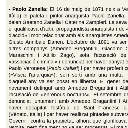
- Paolo Zanella:
El 16 de maig de 1871 neix a Ve
Itàlia) el paleta i pintor anarquista Paolo Zanella
deien Gaetano Zanella i Caterina Zampieri. La seva f
el qualificava d'actiu propagandista anarquista i de
d'acció» i molt relacionat amb els anarquistes Amede
Giusto Annibale Danen. L'octubre de 1891 va ser
altres companys (Amedeo Bregantini, Giacomo Co
Maraschini i Attilio Zago), sota l'acusació d
«associació criminal» i denunciat per haver danyat
Paolo Veronese (
Paolo Caliari
) i per haver proferit 
(«Visca l'anarquia»); se'n sortí amb una multa 
d'aquell any va ser posat en llibertat. El gener 
novament detingut amb Amedeo Bregantini i Atti
l'acusació de «enrenous nocturns». El setembre d
denunciat juntament amb Amedeo Bragantini i Att
haver decapitat l'estàtua de Sant Francesc 
(Vèneto, Itàlia) i per haver realitzat pintades subver
Govern i contra la propietat, alhora que glorificava 
revolta, però finalment no va ser processat. El ma