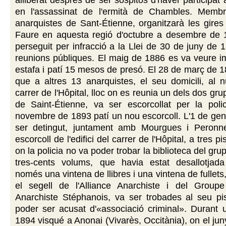
alliberat després de ser sospitós d'haver participa
en l'assassinat de l'ermità de Chambles. Memb
anarquistes de Sant-Étienne, organitzarà les gire
Faure en aquesta regió d'octubre a desembre de 1
perseguit per infracció a la Llei de 30 de juny de 
reunions públiques. El maig de 1886 es va veure i
estafa i patí 15 mesos de presó. El 28 de març de 1
que a altres 13 anarquistes, el seu domicili, al 
carrer de l'Hôpital, lloc on es reunia un dels dos gr
de Saint-Étienne, va ser escorcollat per la poli
novembre de 1893 patí un nou escorcoll. L'1 de ge
ser detingut, juntament amb Mourgues i Peronne
escorcoll de l'edifici del carrer de l'Hôpital, a tres pi
on la policia no va poder trobar la biblioteca del g
tres-cents volums, que havia estat desallotjad
només una vintena de llibres i una vintena de fullet
el segell de l'Alliance Anarchiste i del Grou
Anarchiste Stéphanois, va ser trobades al seu pi
poder ser acusat d'«associació criminal». Durant
1894 visqué a Anonai (Vivarès, Occitània), on el jun