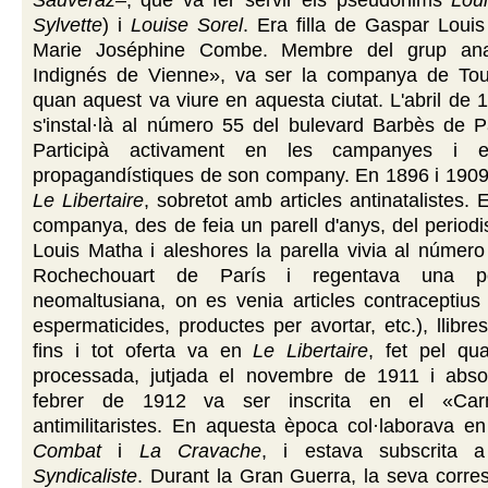
Sylvette
) i
Louise Sorel
. Era filla de Gaspar Loui
Marie Joséphine Combe. Membre del grup ana
Indignés de Vienne», va ser la companya de Tou
quan aquest va viure en aquesta ciutat. L'abril de 1
s'instal·là al número 55 del bulevard Barbès de P
Participà activament en les campanyes i e
propagandístiques de son company. En 1896 i 1909 
Le Libertaire
, sobretot amb articles antinatalistes.
companya, des de feia un parell d'anys, del periodi
Louis Matha i aleshores la parella vivia al número
Rochechouart de París i regentava una peti
neomaltusiana, on es venia articles contraceptius 
espermaticides, productes per avortar, etc.), llibres
fins i tot oferta va en
Le Libertaire
, fet pel qu
processada, jutjada el novembre de 1911 i abso
febrer de 1912 va ser inscrita en el «Car
antimilitaristes. En aquesta època col·laborava en
Combat
i
La Cravache
, i estava subscrita
Syndicaliste
. Durant la Gran Guerra, la seva corr