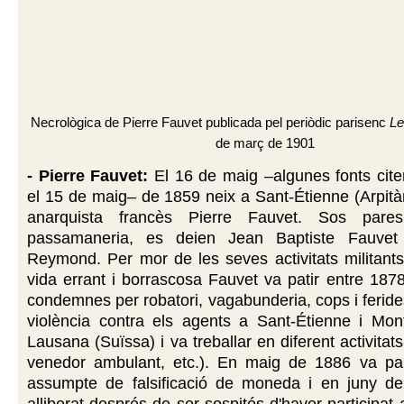
Necrològica de Pierre Fauvet publicada pel periòdic parisenc
Le
de març de 1901
- Pierre Fauvet:
El 16 de maig
–algunes fonts cit
el
15 de maig
–
de 1859 neix a Sant-Étienne (Arpitàni
anarquista francès Pierre Fauvet. Sos pare
passamaneria, es deien Jean Baptiste Fauvet 
Reymond. Per mor de les seves activitats militants
vida errant i borrascosa Fauvet va patir entre 187
condemnes per robatori, vagabunderia, cops i ferid
violència contra els agents a Sant-Étienne i Mont
Lausana (Suïssa) i va treballar en diferent activitat
venedor ambulant, etc.). En maig de 1886 va par
assumpte de falsificació de moneda i en juny d