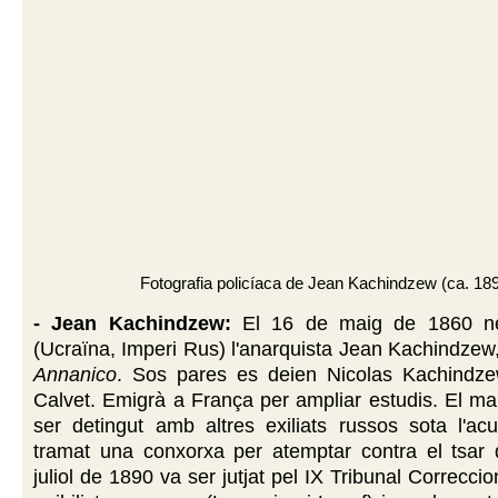
Fotografia policíaca de Jean Kachindzew (ca. 18
- Jean Kachindzew:
El 16 de maig de 1860 ne
(Ucraïna, Imperi Rus) l'anarquista Jean Kachindze
Annanico
. Sos pares es deien Nicolas Kachindze
Calvet. Emigrà a França per ampliar estudis. El m
ser detingut amb altres exiliats russos sota l'ac
tramat una conxorxa per atemptar contra el tsar 
juliol de 1890 va ser jutjat pel IX Tribunal Correcci