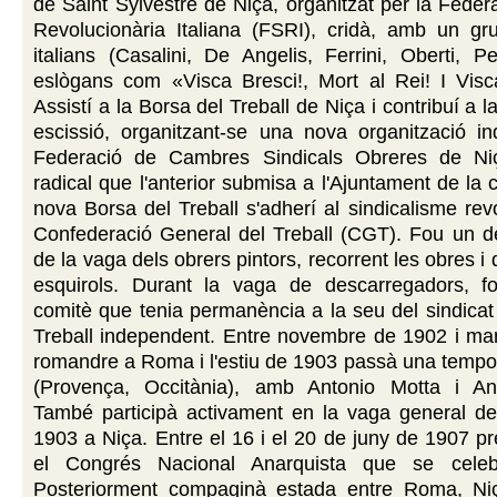
de Saint Sylvestre de Niça, organitzat per la Federa
Revolucionària Italiana (FSRI), cridà, amb un gru
italians (Casalini, De Angelis, Ferrini, Oberti, Pe
eslògans com «Visca Bresci!, Mort al Rei! I Visca
Assistí a la Borsa del Treball de Niça i contribuí a la
escissió, organitzant-se una nova organització in
Federació de Cambres Sindicals Obreres de Ni
radical que l'anterior submisa a l'Ajuntament de la 
nova Borsa del Treball s'adherí al sindicalisme revo
Confederació General del Treball (CGT). Fou un d
de la vaga dels obrers pintors, recorrent les obres i
esquirols. Durant la vaga de descarregadors, f
comitè que tenia permanència a la seu del sindicat 
Treball independent. Entre novembre de 1902 i ma
romandre a Roma i l'estiu de 1903 passà una tempo
(Provença, Occitània), amb Antonio Motta i An
També participà activament en la vaga general d
1903 a Niça. Entre el 16 i el 20 de juny de 1907 p
el Congrés Nacional Anarquista que se cel
Posteriorment compaginà estada entre Roma, Niç