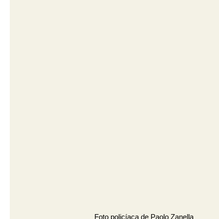
Foto policíaca de Paolo Zanella