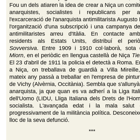
Fou un dels atiaren la idea de crear a Niça un comi
anarquistes, socialistes i republicans per a
l'excarceració de l'anarquista antimilitarista Augusto 
l'organització d'una subscripció i una campanya d
antimilitaristes arreu d'Itàlia. En contacte am
residents als Estats Units, distribuí el per
Sovversiva
. Entre 1909 i 1910 col·laborà, sota
Miorn
, en el periòdic en llengua castellà de Niça
Tie
El 23 d'abril de 1911 la policia el detectà a Roma. 
a Niça, on treballava de guardià a Villa Mireille
mateix any passà a treballar en l'empresa de pintu
de Vichy (Alvèrnia, Occitània). Sembla que s'alluny
anarquista, ja que quan es va adherí a la Liga Itali
dell'Uomo (LIDU, Lliga Italiana dels Drets de l'Ho
socialista. L'avançada edat i la mala salut 
progressivament de la militància política. Desconeix
lloc de la seva defunció.
***