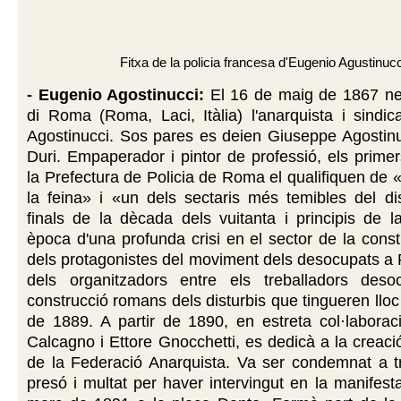
Fitxa de la policia francesa d'Eugenio Agustinucc
- Eugenio Agostinucci:
El 16 de maig de 1867 n
di Roma (Roma, Laci, Itàlia) l'anarquista i sindic
Agostinucci. Sos pares es deien Giuseppe Agostinu
Duri. Empaperador i pintor de professió, els prime
la Prefectura de Policia de Roma el qualifiquen de
la feina» i «un dels sectaris més temibles del dis
finals de la dècada dels vuitanta i principis de l
època d'una profunda crisi en el sector de la const
dels protagonistes del moviment dels desocupats a
dels organitzadors entre els treballadors des
construcció romans dels disturbis que tingueren lloc
de 1889. A partir de 1890, en estreta col·laborac
Calcagno i Ettore Gnocchetti, es dedicà a la creació
de la Federació Anarquista. Va ser condemnat a 
presó i multat per haver intervingut en la manifest