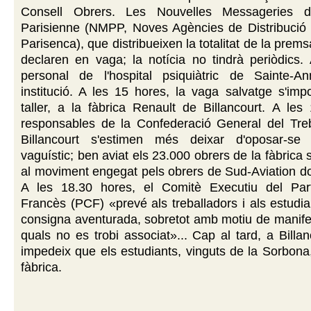
Consell Obrers. Les Nouvelles Messageries 
Parisienne (NMPP, Noves Agències de Distribució
Parisenca), que distribueixen la totalitat de la prem
declaren en vaga; la notícia no tindrà periòdics. 
personal de l'hospital psiquiàtric de Sainte-
institució. A les 15 hores, la vaga salvatge s'impo
taller, a la fàbrica Renault de Billancourt. A les
responsables de la Confederació General del Tre
Billancourt s'estimen més deixar d'oposar-se
vaguístic; ben aviat els 23.000 obrers de la fàbrica 
al moviment engegat pels obrers de Sud-Aviation d
A les 18.30 hores, el Comitè Executiu del Par
Francès (PCF) «prevé als treballadors i als estudia
consigna aventurada, sobretot amb motiu de manife
quals no es trobi associat»... Cap al tard, a Billa
impedeix que els estudiants, vinguts de la Sorbona,
fàbrica.