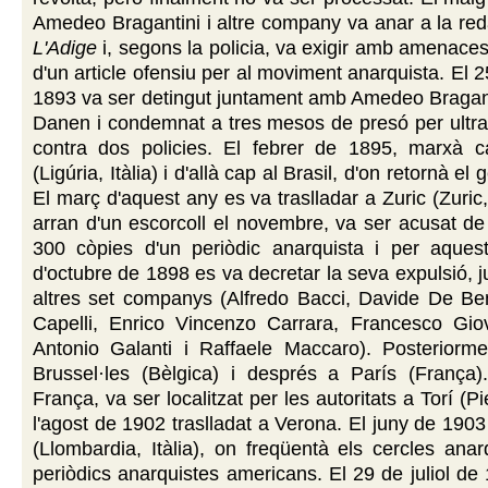
Amedeo Bragantini i altre company va anar a la reda
L'Adige
i, segons la policia, va exigir amb amenaces 
d'un article ofensiu per al moviment anarquista. El 
1893 va ser detingut juntament amb Amedeo Bragant
Danen i condemnat a tres mesos de presó per ultrat
contra dos policies. El febrer de 1895, marxà
(Ligúria, Itàlia) i d'allà cap al Brasil, d'on retornà e
El març d'aquest any es va traslladar a Zuric (Zuric
arran d'un escorcoll el novembre, va ser acusat d
300 còpies d'un periòdic anarquista i per aques
d'octubre de 1898 es va decretar la seva expulsió,
altres set companys (Alfredo Bacci, Davide De Ben
Capelli, Enrico Vincenzo Carrara, Francesco Giov
Antonio Galanti i Raffaele Maccaro). Posteriormen
Brussel·les (Bèlgica) i després a París (França)
França, va ser localitzat per les autoritats a Torí (Pie
l'agost de 1902 traslladat a Verona. El juny de 1903
(Llombardia, Itàlia), on freqüentà els cercles anar
periòdics anarquistes americans. El 29 de juliol de 