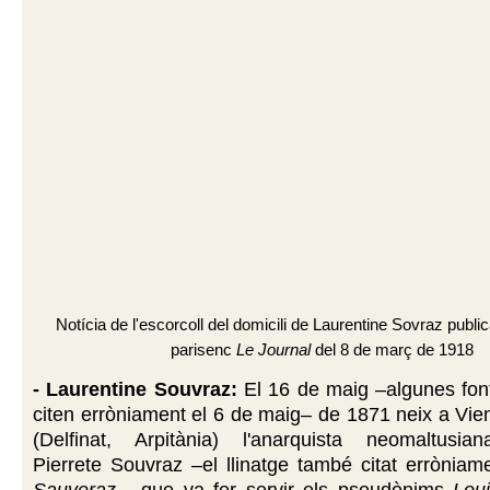
Notícia de l'escorcoll del domicili de Laurentine Sovraz public
parisenc
Le Journal
del 8 de març de 1918
- Laurentine Souvraz:
El
16 de maig –algunes fon
citen erròniament el 6 de maig– de 1871 neix a Vien
(Delfinat, Arpitània)
l'anarquista neomaltusian
Pierrete Souvraz –el llinatge també citat errònia
Sauveraz
–, que va fer servir els pseudònims
Loui