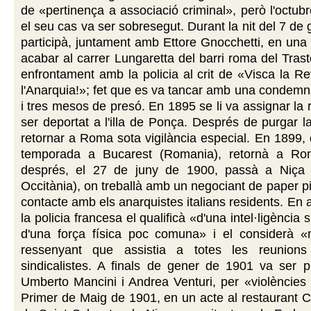
de «pertinença a associació criminal», però l'octubr
el seu cas va ser sobresegut. Durant la nit del 7 de
participà, juntament amb Ettore Gnocchetti, en una
acabar al carrer Lungaretta del barri roma del Tra
enfrontament amb la policia al crit de «Visca la Re
l'Anarquia!»; fet que es va tancar amb una condem
i tres mesos de presó. En 1895 se li va assignar la 
ser deportat a l'illa de Ponça. Després de purgar 
retornar a Roma sota vigilància especial. En 1899,
temporada a Bucarest (Romania), retornà a Ro
després, el 27 de juny de 1900, passà a Niça 
Occitània), on treballà amb un negociant de paper pi
contacte amb els anarquistes italians residents. En
la policia francesa el qualificà «d'una intel·ligència s
d'una força física poc comuna» i el considerà «mo
ressenyant que assistia a totes les reunions l
sindicalistes. A finals de gener de 1901 va ser 
Umberto Mancini i Andrea Venturi, per «violències 
Primer de Maig de 1901, en un acte al restaurant Cu