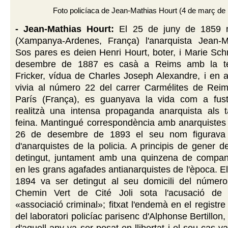
Foto policíaca de Jean-Mathias Hourt (4 de març de
- Jean-Mathias Hourt:
El 25 de juny de 1859 
(Xampanya-Ardenes, França) l'anarquista Jean-M
Sos pares es deien Henri Hourt, boter, i Marie Sch
desembre de 1887 es casà a Reims amb la te
Fricker, vídua de Charles Joseph Alexandre, i en 
vivia al número 22 del carrer Carmélites de Reims
París (França), es guanyava la vida com a fust
realitzà una intensa propaganda anarquista als ta
feina. Mantingué correspondència amb anarquistes 
26 de desembre de 1893 el seu nom figurava e
d'anarquistes de la policia. A principis de gener 
detingut, juntament amb una quinzena de compan
en les grans agafades antianarquistes de l'època. E
1894 va ser detingut al seu domicili del número
Chemin Vert de Cité Joli sota l'acusació de 
«associació criminal»; fitxat l'endemà en el registr
del laboratori policíac parisenc d'Alphonse Bertillon