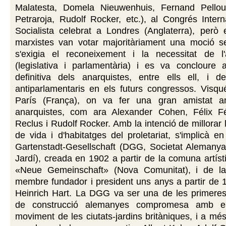
Malatesta, Domela Nieuwenhuis, Fernand Pellou
Petraroja, Rudolf Rocker, etc.), al Congrés Inter
Socialista celebrat a Londres (Anglaterra), però e
marxistes van votar majoritàriament una moció s
s'exigia el reconeixement i la necessitat de l'a
(legislativa i parlamentària) i es va concloure a
definitiva dels anarquistes, entre ells ell, i de
antiparlamentaris en els futurs congressos. Visq
París (França), on va fer una gran amistat a
anarquistes, com ara Alexander Cohen, Félix F
Reclus i Rudolf Rocker. Amb la intenció de millorar 
de vida i d'habitatges del proletariat, s'implicà e
Gartenstadt-Gesellschaft (DGG, Societat Alemanya 
Jardí), creada en 1902 a partir de la comuna artíst
«Neue Gemeinschaft» (Nova Comunitat), i de la
membre fundador i president uns anys a partir de 
Heinrich Hart. La DGG va ser una de les primeres
de construcció alemanyes compromesa amb el
moviment de les ciutats-jardins britàniques, i a més