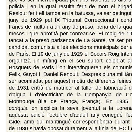
policia i en la qual resultà ferit de mort el brigad
Reslou; ferit ell també en la batussa, va ser detingut i
juny de 1929 pel IX Tribunal Correccional i co
francs de multa i a un any de presó, pena de la qua
mesos i que aprofità per conrear-se. El maig de 1
tancat a la presó parisenca de La Santé, va ser p
candidat comunista a les eleccions municipals per al
de París. El 19 de juny de 1929 el Socors Roig Inter
organitzà un míting en el seu suport celebrat 
Bosquets de París i on intervingueren els comunis
Felix, Guyot i
Daniel Renoult. Després d'una militànc
ser acomiadat per aquest motiu de diferents feine
de 1931 entrà de matricer al taller de fabricació
d'aigua i d'electricitat de la Companyia de C
Montrouge (Illa de França, França). En 1935
conquis
, on explicà la seva joventut a la Lorena
aquesta edició l'octubre d'aquell any conegué l'e
Gide, amb qui mantingué correspondència durant
de 1930 s'havia oposat durament a la línia del PC i