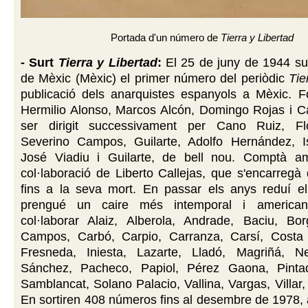
Portada d'un número de
Tierra y Libertad
- Surt
Tierra y Libertad
:
El 25 de juny de 1944 sur
de Mèxic (Mèxic) el primer número del periòdic
Tie
publicació dels anarquistes espanyols a Mèxic. F
Hermilio Alonso, Marcos Alcón, Domingo Rojas i Ca
ser dirigit successivament per Cano Ruiz, Fl
Severino Campos, Guilarte, Adolfo Hernández, I
José Viadiu i Guilarte, de bell nou. Comptà a
col·laboració de Liberto Callejas, que s'encarregà d
fins a la seva mort. En passar els anys reduí el
prengué un caire més intemporal i american
col·laborar Alaiz, Alberola, Andrade, Baciu, Bor
Campos, Carbó, Carpio, Carranza, Carsí, Costa I
Fresneda, Iniesta, Lazarte, Lladó, Magriñá, N
Sánchez, Pacheco, Papiol, Pérez Gaona, Pinta
Samblancat, Solano Palacio, Vallina, Vargas, Villar,
En sortiren 408 números fins al desembre de 1978,