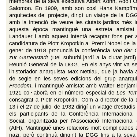
membres de la seva executiva Albert Kohn, Adolf O
Salomon. En 1909, amb son cosí Hans Kampffme
arquitectes del projecte, dirigí un viatge de la DG
amb la intenció de veure les ciutats-jardins més 
aquesta època mantingué una estreta amista
Landauer i amb aquest intentà recaptar fons per 
candidatura de Piotr Kropotkin al Premi Nobel de la
gener de 1918 pronuncià la conferència
Von der G
zur Gartenstadt
(Del suburbi-jardí a la ciutat-jardí
Reunió General de la DGG. En els anys vint va ser
l'historiador anarquista Max Nettlau, que ja havia a
de segle en les seves edicions del grup anarqui
Freedom
, i mantingué amistat amb Walter Benjami
1921 col·laborà en el número especial de
Les Te
consagrat a Pietr Kropotkin. Com a director de la
13 i el 27 de juliol de 1932 dirigí un viatge d'estud
els participants de la Conferència Internacional 
Social, organitzada per l'Associació Internacional 
(AIH). Mantingué unes relacions molt complicades 
nazi, però continuà dirigint la DGG fins a la seva