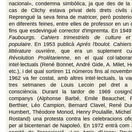
nacional», condemna simbòlica, ja que des de la 
cas de Clichy estava privat dels drets civils a
Reprengué la seva feina de matricer, però posterio
en diferents feines, entre elles de professor en un c
fins que esdevingué corrector d'impremta. En 1949
Faubourgs. Cahiers trimestriels de culture et
populaire
. En 1953 publicà
Aprés l'boulot. Cahier
littérature ouvrière
, que era un suplement cu
Révolution Prolétarienne
, en el qual col·labora
intel·lectuals (René Bonnet, André Gide, A. Milet, H
etc.), i del qual sortiren 11 números fins al novemb
1962 va fer costat, amb altres intel·lectuals, la 
tres setmanes de Louis Lecoin pel dret a l
consciència. Durant la tardor de 1969 cosign
companys (Alphonse Barbé, Emile Beauchet, Pie
Berthier, Léo Campion, Bernard Clavel, René D
Humbert, Théodore Monod, Henry Poulaille, Michel
Rostand) una protesta contra les celebracions ofic
per al bicentenari de Napoleó. En 1972 entrà com