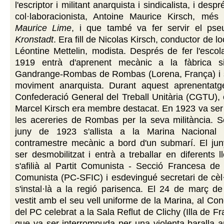
l'escriptor i militant anarquista i sindicalista, i desp
col·laboracionista, Antoine Maurice Kirsch, mé
Maurice Lime
, i que també va fer servir el p
Kronstadt
. Era fill de Nicolas Kirsch, conductor de l
Léontine Mettelin, modista. Després de fer l'escol
1919 entrà d'aprenent mecànic a la fàbrica si
Gandrange-Rombas de Rombas (Lorena, França) i s'
moviment anarquista. Durant aquest aprenentatge 
Confederació General del Treball Unitària (CGTU),
Marcel Kirsch era membre destacat. En 1923 va ser
les acereries de Rombas per la seva militància. S
juny de 1923 s'allista a la Marina Nacional 
contramestre mecànic a bord d'un submarí. El ju
ser desmobilitzat i entrà a treballar en diferents 
s'afilià al Partit Comunista - Secció Francesa de l
Comunista (PC-SFIC) i esdevingué secretari de cèl
s'instal·là a la regió parisenca. El 24 de març de
vestit amb el seu vell uniforme de la Marina, al Co
del PC celebrat a la Sala Reflut de Clichy (Illa de F
que va ser interrompuda per una violenta baralla 