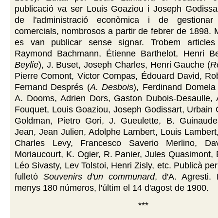
publicació va ser Louis Goaziou i Joseph Godissar
de l'administració econòmica i de gestionar
comercials, nombrosos a partir de febrer de 1898. Mo
es van publicar sense signar. Trobem articles 
Raymond Bachmann, Étienne Barthelot, Henri Be
Beylie
), J. Buset, Joseph Charles, Henri Gauche (
R
Pierre Comont, Victor Compas, Édouard David, Ro
Fernand Després (
A. Desbois
), Ferdinand Domela
A. Dooms, Adrien Dors, Gaston Dubois-Desaulle, A
Fouquet, Louis Goaziou, Joseph Godissart, Urbain
Goldman, Pietro Gori, J. Gueulette, B. Guinaud
Jean, Jean Julien, Adolphe Lambert, Louis Lambert,
Charles Levy, Francesco Saverio Merlino, Dav
Moriaucourt, K. Ogier, R. Panier, Jules Quasimont, 
Léo Sivasty, Lev Tolstoi, Henri Zisly, etc. Publicà per
fulletó
Souvenirs d'un communard
, d'A. Agresti.
menys 180 números, l'últim el 14 d'agost de 1900.
***