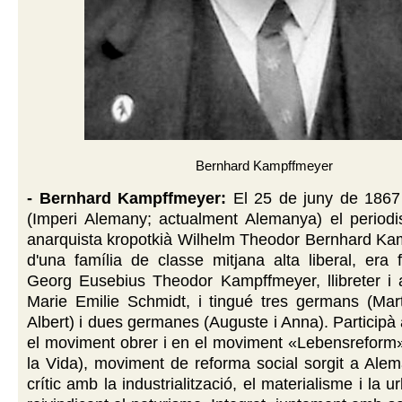
Bernhard Kampffmeyer
- Bernhard Kampffmeyer:
El
25 de juny de 1867 
(Imperi Alemany; actualment Alemanya)
el periodis
anarquista kropotkià Wilhelm Theodor Bernhard Kam
d'una família de classe mitjana alta liberal, era 
Georg Eusebius Theodor Kampffmeyer, llibreter i a
Marie Emilie Schmidt, i tingué tres germans (Mart
Albert) i dues germanes (Auguste i Anna). Participà
el moviment obrer i en el moviment «Lebensreform
la Vida), moviment de reforma social sorgit a Ale
crític amb la industrialització, el materialisme i la ur