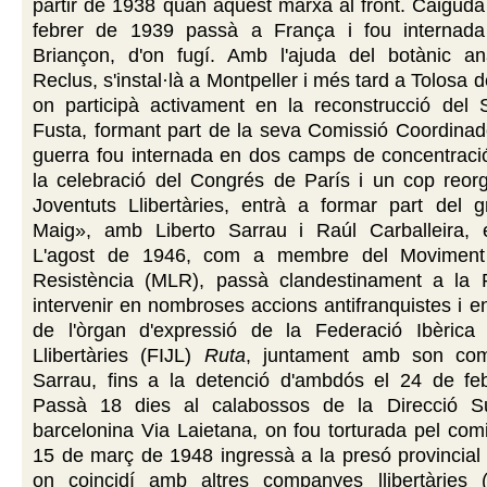
partir de 1938 quan aquest marxà al front. Caiguda
febrer de 1939 passà a França i fou internad
Briançon, d'on fugí. Amb l'ajuda del botànic an
Reclus, s'instal·là a Montpeller i més tard a Tolosa
on participà activament en la reconstrucció del S
Fusta, formant part de la seva Comissió Coordinad
guerra fou internada en dos camps de concentraci
la celebració del Congrés de París i un cop reorg
Joventuts Llibertàries, entrà a formar part del 
Maig», amb Liberto Sarrau i Raúl Carballeira, en
L'agost de 1946, com a membre del Moviment L
Resistència (MLR), passà clandestinament a la 
intervenir en nombroses accions antifranquistes i en
de l'òrgan d'expressió de la Federació Ibèrica
Llibertàries (FIJL)
Ruta
, juntament amb son com
Sarrau, fins a la detenció d'ambdós el 24 de fe
Passà 18 dies al calabossos de la Direcció Su
barcelonina Via Laietana, on fou torturada pel comi
15 de març de 1948 ingressà a la presó provincial
on coincidí amb altres companyes llibertàries