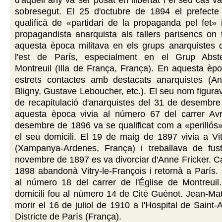
d'aquell any va ser posat en llibertat i el seu cas v
sobresegut. El 25 d'octubre de 1894 el prefecte 
qualificà de «partidari de la propaganda pel fet»
propagandista anarquista als tallers parisencs on 
aquesta època militava en els grups anarquistes d
l'est de París, especialment en el Grup Abste
Montreuil (Illa de França, França). En aquesta èp
estrets contactes amb destacats anarquistes (A
Bligny, Gustave Leboucher, etc.). El seu nom figurav
de recapitulació d'anarquistes del 31 de desembre
aquesta època vivia al número 67 del carrer Av
desembre de 1896 va se qualificat com a «perillós
el seu domicili. El 19 de maig de 1897 vivia a Vit
(Xampanya-Ardenes, França) i treballava de fus
novembre de 1897 es va divorciar d'Anne Fricker. C
1898 abandonà Vitry-le-François i retornà a París.
al número 18 del carrer de l'Église de Montreuil.
domicili fou al número 14 de Cité Guénot. Jean-Ma
morir el 16 de juliol de 1910 a l'Hospital de Saint-
Districte de París (França).