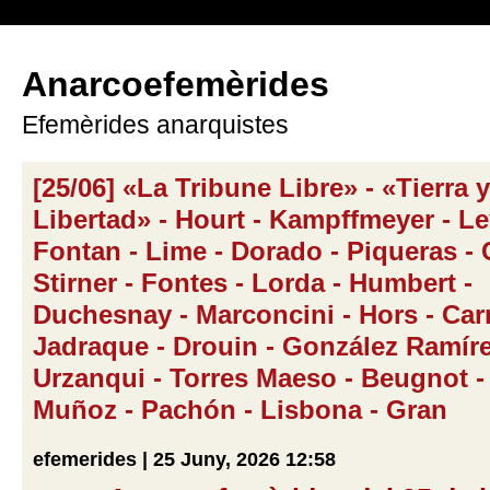
Anarcoefemèrides
Efemèrides anarquistes
[25/06] «La Tribune Libre» - «Tierra y
Libertad» - Hourt - Kampffmeyer - Le
Fontan - Lime - Dorado - Piqueras - 
Stirner - Fontes - Lorda - Humbert -
Duchesnay - Marconcini - Hors - Car
Jadraque - Drouin - González Ramíre
Urzanqui - Torres Maeso - Beugnot -
Muñoz - Pachón - Lisbona - Gran
efemerides | 25 Juny, 2026 12:58