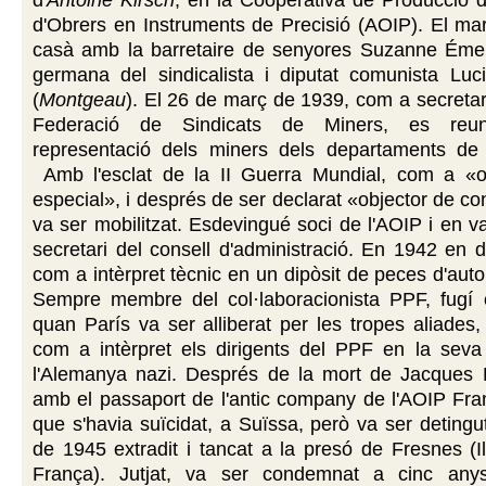
d'Obrers en Instruments de Precisió (AOIP). El ma
casà amb la barretaire de senyores Suzanne Émel
germana del sindicalista i diputat comunista Luc
(
Montgeau
). El 26 de març de 1939, com a secretari
Federació de Sindicats de Miners, es re
representació dels miners dels departaments de l
Amb l'esclat de la II Guerra Mundial, com a «o
especial», i després de ser declarat «objector de co
va ser mobilitzat. Esdevingué soci de l'AOIP i en 
secretari del consell d'administració. En 1942 en di
com a intèrpret tècnic en un dipòsit de peces d'auto
Sempre membre del col·laboracionista PPF, fugí
quan París va ser alliberat per les tropes aliade
com a intèrpret els dirigents del PPF en la seva
l'Alemanya nazi. Després de la mort de Jacques D
amb el passaport de l'antic company de l'AOIP Fra
que s'havia suïcidat, a Suïssa, però va ser detingu
de 1945 extradit i tancat a la presó de Fresnes (I
França). Jutjat, va ser condemnat a cinc anys 