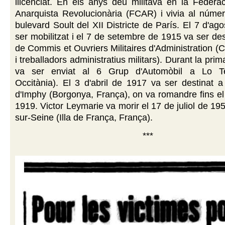
llicenciat. En els anys deu militava en la Federa
Anarquista Revolucionària (FCAR) i vivia al númer
bulevard Soult del XII Districte de París. El 7 d'ag
ser mobilitzat i el 7 de setembre de 1915 va ser des
de Commis et Ouvriers Militaires d'Administration 
i treballadors administratius militars). Durant la pr
va ser enviat al 6 Grup d'Automòbil a Lo Tel
Occitània). El 3 d'abril de 1917 va ser destinat a
d'Imphy (Borgonya, França), on va romandre fins e
1919. Victor Leymarie va morir el 17 de juliol de 19
sur-Seine (Illa de França, França).
***