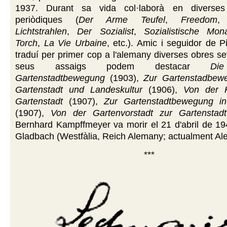
1937. Durant sa vida col·laborà en diverses 
periòdiques (
Der Arme Teufel
,
Freedom
Lichtstrahlen
,
Der Sozialist
,
Sozialistische Mona
Torch
,
La Vie Urbaine
, etc.). Amic i seguidor de P
traduí per primer cop a l'alemany diverses obres se
seus assaigs podem destacar
Di
Gartenstadtbewegung
(1903),
Zur Gartenstadbew
Gartenstadt und Landeskultur
(1906),
Von der K
Gartenstadt
(1907),
Zur Gartenstadtbewegung in
(1907),
Von der Gartenvorstadt zur Gartenstadt
Bernhard Kampffmeyer va morir el 21 d'abril de 19
Gladbach (Westfàlia, Reich Alemany; actualment Al
***