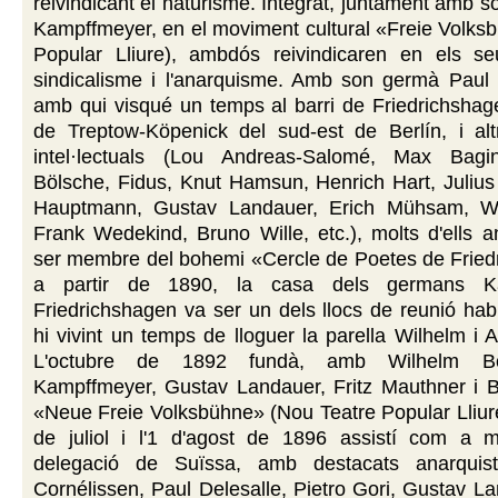
reivindicant el naturisme. Integrat, juntament amb 
Kampffmeyer, en el moviment cultural «Freie Volks
Popular Lliure), ambdós reivindicaren en els seu
sindicalisme i l'anarquisme. Amb son germà Paul
amb qui visqué un temps al barri de Friedrichshagen
de Treptow-Köpenick del sud-est de Berlín, i alt
intel·lectuals (Lou Andreas-Salomé, Max Bagin
Bölsche, Fidus, Knut Hamsun, Henrich Hart, Julius
Hauptmann, Gustav Landauer, Erich Mühsam, Wi
Frank Wedekind, Bruno Wille, etc.), molts d'ells a
ser membre del bohemi «Cercle de Poetes de Friedr
a partir de 1890, la casa dels germans K
Friedrichshagen va ser un dels llocs de reunió habi
hi vivint un temps de lloguer la parella Wilhelm i 
L'octubre de 1892 fundà, amb Wilhelm Bö
Kampffmeyer, Gustav Landauer, Fritz Mauthner i Br
«Neue Freie Volksbühne» (Nou Teatre Popular Lliure
de juliol i l'1 d'agost de 1896 assistí com a
delegació de Suïssa, amb destacats anarquiste
Cornélissen, Paul Delesalle, Pietro Gori, Gustav La