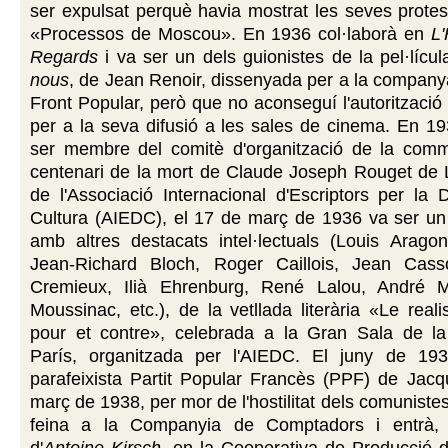
ser expulsat perquè havia mostrat les seves protes
«Processos de Moscou». En 1936 col·laborà en
L
Regards
i va ser un dels guionistes de la pel·lícu
nous
, de Jean Renoir, dissenyada per a la companya
Front Popular, però que no aconseguí l'autorització 
per a la seva difusió a les sales de cinema. En 1
ser membre del comitè d'organització de la com
centenari de la mort de Claude Joseph Rouget de 
de l'Associació Internacional d'Escriptors per la
Cultura (AIEDC), el 17 de març de 1936 va ser un 
amb altres destacats intel·lectuals (Louis Aragon
Jean-Richard Bloch, Roger Caillois, Jean Cass
Cremieux, Ilià Ehrenburg, René Lalou, André M
Moussinac, etc.), de la vetllada literària «Le reali
pour et contre», celebrada a la Gran Sala de la
París, organitzada per l'AIEDC. El juny de 193
parafeixista Partit Popular Francès (PPF) de Jacq
març de 1938, per mor de l'hostilitat dels comuniste
feina a la Companyia de Comptadors i entrà,
d'
Antoine Kirsch
, en la Cooperativa de Producció d