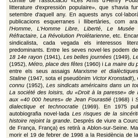
comitè de l'associació «Les Amis d'Henry Poula
litterature d'expressión populaire», que s'havia f
setembre d'aquell any. En aquests anys col·laborà
publicacions esquerranes i llibertàries, com a
l'Homme
,
L'Homme Libre
,
Liberté
,
Le Musée 
Réfractaire
,
La Révolution Prolétarienne
, etc. Enca
sindicalista, cada vegada els interessos lite
predominants. Entre les seves novel·les podem d
18 14e rayon
(1941),
Les belles journées
(1949),
L
(1952),
Métro, place des fêtes
(1960) i
La maire du p
entre els seus assaigs
Marxisme et dialèctiqu
Staline
(1947, sota el pseudònim
Victor Kronstadt
),
connu
(1952),
Les sindicats américains dans un to
La société des loisirs, du «Droit à la paresse» de
aux «40 000 heures» de Jean Fourastié
(1968) i
S
dialectique et technocratie
(1969). En 1975 pub
autobiografia novel·lada
Les risques de la sincérit
histoire rejoint la grande
. Després de viure a Courc
de França, França) es retirà a Ablon-sur-Seine. M
morir el 19 de febrer de 1998 a la Residència de l