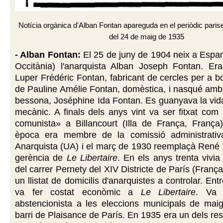
Notícia orgànica d'Alban Fontan apareguda en el periòdic pari
del 24 de maig de 1935
- Alban Fontan:
El 25 de juny de 1904 neix a Espa
Occitània) l'anarquista Alban Joseph Fontan. Era 
Luper Frédéric Fontan, fabricant de cercles per a bot
de Pauline Amélie Fontan, domèstica, i nasqué am
bessona, Joséphine Ida Fontan. Es guanyava la vida
mecànic. A finals dels anys vint va ser fitxat com
comunista» a Billancourt (Illa de França, França
època era membre de la comissió administrativ
Anarquista (UA) i el març de 1930 reemplaçà René 
gerència de
Le Libertaire
. En els anys trenta vivi
del carrer Pernety del XIV Districte de París (França
un llistat de domicilis d'anarquistes a controlar. En
va fer costat econòmic a
Le Libertaire
. Va 
abstencionista a les eleccions municipals de mai
barri de Plaisance de París. En 1935 era un dels re