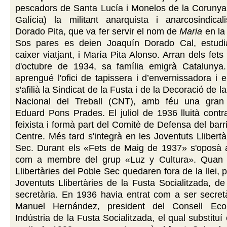
pescadors de Santa Lucía i Monelos de la Corunya
Galícia) la militant anarquista i anarcosindical
Dorado Pita, que va fer servir el nom de
Maria
en la 
Sos pares es deien Joaquín Dorado Cal, estudi
caixer viatjant, i María Pita Alonso. Arran dels fets
d'octubre de 1934, sa família emigrà Catalunya
aprengué l'ofici de tapissera i d’envernissadora i 
s'afilià la Sindicat de la Fusta i de la Decoració de 
Nacional del Treball (CNT), amb féu una gran
Eduard Pons Prades. El juliol de 1936 lluità contr
feixista i formà part del Comitè de Defensa del barr
Centre. Més tard s'integrà en les Joventuts Llibertà
Sec. Durant els «Fets de Maig de 1937» s'oposà a 
com a membre del grup «Luz y Cultura». Quan l
Llibertàries del Poble Sec quedaren fora de la llei,
Joventuts Llibertàries de la Fusta Socialitzada, de
secretària. En 1936 havia entrat com a ser secretà
Manuel Hernández, president del Consell Ec
Indústria de la Fusta Socialitzada, el qual substituí