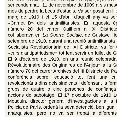
ser condemnat l'11 de novembre de 1909 a sis meso
més de perdre la beca d'estudis. Va ser posat en lli
març de 1910 i el 15 d'abril d'aquell any va ser 
«Carnet B» dels antimilitaristes. En aquesta è
número 20 del carrer Guilhem a l'XI District
col·laborava en
La Guerre Sociale
, de Gustave He
setembre de 1910, durant una reunió antimilitarista 
Socialista Revolucionària de l'XI Districte, va f
«curs d'antipatriotisme» tot fent servir un fullet de
El 9 d'octubre de 1910, en una reunió celebrad
Révolutionnaire des Originaires de l'Anjou» a la S
número 70 del carrer Archives del III Districte de Pa
conferència sobre l'educació tot fent una cri
revolucionària dins dels sindicats i defensant la for
grups de quatre o cinc persones de confiança
accions de sabotatge. El 17 d'octubre de 1910 Lu
Mouquin, director general d'Investigacions a la 
Policia de París, ordenà la seva detenció, ben igual 
anarquistes, però no va ser trobat a diferent