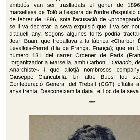
ambdós van ser traslladats el gener de 189
marsellesa de Toló a l'espera de l'ordre d'expulsió 
de febrer de 1896, sota l'acusació de «propaganda
se li va decretar la seva expulsió que li va ser not
d'aquell any. Segons algunes fonts podria tractar
Jean Buan, que treballava a la fàbrica «Charbon É
Levallois-Perret (Illa de França, França); que en 1
número 131 del carrer Ordener de París (Fran
l'organitzador a Marsella, amb Carboni i
Orlando
, d
Anarchiste» i que allotjà nombrosos companys
Giuseppe Ciancabilla. Un altre Buosi fou sec
Confederació General del Treball (CGT) d'Itàlia a
anys trenta. Desconeixem la data i el lloc de la seva
***