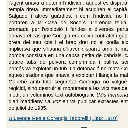
l'agent anava a detenir l'individu, aquest es disparà
templa dreta. Immediatament hi acudiren el capità
Salgado i altres guàrdies, i com l'individu no h
portaren a la Casa de Socors. Corengia tenia
cremada per l'explosió i ferides a diverses part
donava el cas que Coregia era coix i contrafet i gep
dreta del seu cos i el braç dret no el podia aix
implicava que s'hauria d'haver disparat amb la mà
bomba consistia en una capsa petita de cabdals, 
quatre tubs de pólvora comprimida i balins, se
només va explotar un tub. La detonació no matà Co
aquest s'adonà que anava a explotar i llançà la male
Gairebé amb tota seguretat Corengia no volgué 
regicidi, sinó destruir el monument a les víctimes d
inèdit un voluminós text autobiogràfic (
Mis memoria
diari madrileny
La Voz
en va publicar extractes entr
de juliol de 1935.
Giuseppe Reale Corengia Taborelli (1882-1910)