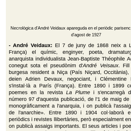
Necrològica d'André Veidaux apareguda en el periòdic parisen
d'agost de 1927
- André Veidaux:
El 7 de juny de 1868 neix a L
França) el químic, enginyer, poeta, dramaturg
anarquista individualista Jean-Baptiste Théophile 
conegut sota el pseudònim d'
André Veisaux
. Fil
burgesa resident a Niça (País Niçard, Occitània),
deien Adrien Devaux, negociant, i Clémentine 
s'instal·là a París (França). Entre 1890 i 1899 c
poemes en la revista
La Plume
i s'encarregà de
número 97 d'aquesta publicació, de l'1 de maig de
monogràficament a l'anarquia, i on publicà l'assai
de l'anarchie». Entre 1890 i 1904 col·laborà 
periòdics i revistes llibertàries, però especialment e
on publicà assaigs importants. El seus articles i po