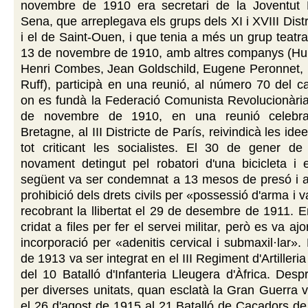
novembre de 1910 era secretari de la Joventut Ll
Sena, que arreplegava els grups dels XI i XVIII Dist
i el de Saint-Ouen, i que tenia a més un grup teatral
13 de novembre de 1910, amb altres companys (Hub
Henri Combes, Jean Goldschild, Eugene Peronnet, R
Ruff), participà en una reunió, al número 70 del ca
on es fundà la Federació Comunista Revolucionària
de novembre de 1910, en una reunió celebra
Bretagne, al III Districte de París, reivindicà les id
tot criticant les socialistes. El 30 de gener d
novament detingut pel robatori d'una bicicleta i 
següent va ser condemnat a 13 mesos de presó i a
prohibició dels drets civils per «possessió d'arma i
recobrant la llibertat el 29 de desembre de 1911. 
cridat a files per fer el servei militar, però es va aj
incorporació per «adenitis cervical i submaxil·lar».
de 1913 va ser integrat en el III Regiment d'Artille
del 10 Batalló d'Infanteria Lleugera d'Àfrica. Des
per diverses unitats, quan esclatà la Gran Guerra v
el 26 d'agost de 1915 al 21 Batalló de Caçadors de 