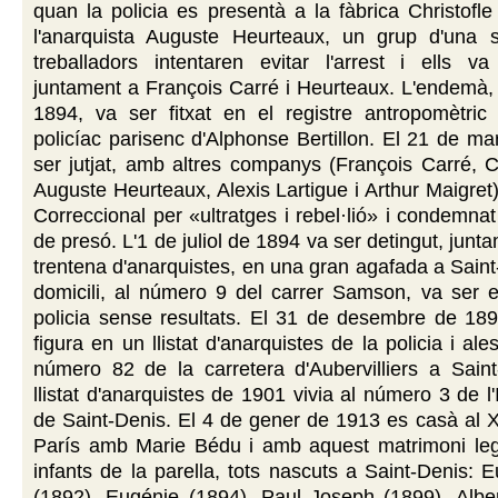
quan la policia es presentà a la fàbrica Christofle
l'anarquista Auguste Heurteaux, un grup d'una 
treballadors intentaren evitar l'arrest i ells va
juntament a François Carré i Heurteaux. L'endemà,
1894, va ser fitxat en el registre antropomètric 
policíac parisenc d'Alphonse Bertillon. El 21 de m
ser jutjat, amb altres companys (François Carré, 
Auguste Heurteaux, Alexis Lartigue i Arthur Maigret)
Correccional per «ultratges i rebel·lió» i condemna
de presó. L'1 de juliol de 1894 va ser detingut, jun
trentena d'anarquistes, en una gran agafada a Saint
domicili, al número 9 del carrer Samson, va ser e
policia sense resultats. El 31 de desembre de 18
figura en un llistat d'anarquistes de la policia i ale
número 82 de la carretera d'Aubervilliers a Saint
llistat d'anarquistes de 1901 vivia al número 3 de 
de Saint-Denis. El 4 de gener de 1913 es casà al X
París amb Marie Bédu i amb aquest matrimoni legi
infants de la parella, tots nascuts a Saint-Denis: 
(1892), Eugénie (1894), Paul Joseph (1899), Alber