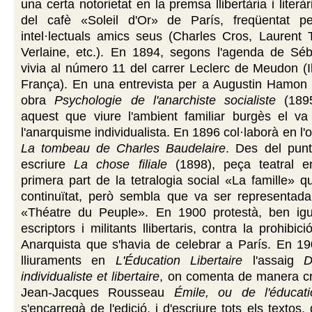
una certa notorietat en la premsa llibertària i literà
del cafè «Soleil d'Or» de París, freqüentat p
intel·lectuals amics seus (Charles Cros, Laurent 
Verlaine, etc.). En 1894, segons l'agenda de Séb
vivia al número 11 del carrer Leclerc de Meudon (I
França). En una entrevista per a Augustin Hamon 
obra
Psychologie de l'anarchiste socialiste
(1895
aquest que viure l'ambient familiar burgès el va
l'anarquisme individualista. En 1896 col·laborà en l'o
La tombeau de Charles Baudelaire
. Des del punt
escriure
La chose filiale
(1898), peça teatral e
primera part de la tetralogia social «La famille» q
continuïtat, però sembla que va ser representad
«Théatre du Peuple». En 1900 protestà, ben igu
escriptors i militants llibertaris, contra la prohibi
Anarquista que s'havia de celebrar a París. En 19
lliuraments en
L'Éducation Libertaire
l'assaig
D
individualiste et libertaire
, on comenta de manera crí
Jean-Jacques Rousseau
Émile, ou de l'éducati
s'encarregà de l'edició, i d'escriure tots els textos, 