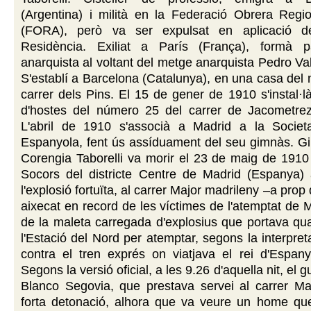
(Argentina) i milità en la Federació Obrera Regio
(FORA), però va ser expulsat en aplicació d
Residència. Exiliat a París (França), formà p
anarquista al voltant del metge anarquista Pedro Val
S'establí a Barcelona (Catalunya), en una casa del
carrer dels Pins. El 15 de gener de 1910 s'instal·
d'hostes del número 25 del carrer de Jacometre
L'abril de 1910 s'associà a Madrid a la Societ
Espanyola, fent ús assíduament del seu gimnàs. G
Corengia Taborelli va morir el 23 de maig de 1910
Socors del districte Centre de Madrid (Espanya) 
l'explosió fortuïta, al carrer Major madrileny –a pr
aixecat en record de les víctimes de l'atemptat de 
de la maleta carregada d'explosius que portava qua
l'Estació del Nord per atemptar, segons la interpret
contra el tren exprés on viatjava el rei d'Espany
Segons la versió oficial, a les 9.26 d'aquella nit, el 
Blanco Segovia, que prestava servei al carrer Maj
forta detonació, alhora que va veure un home que