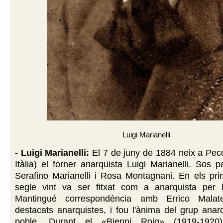
Luigi Marianelli
- Luigi Marianelli:
El 7 de juny de 1884 neix a Pecc
Itàlia) el forner anarquista Luigi Marianelli. Sos 
Serafino Marianelli i Rosa Montagnani. En els pri
segle vint va ser fitxat com a anarquista per le
Mantingué correspondència amb Errico Malate
destacats anarquistes, i fou l'ànima del grup anar
poble. Durant el «Bienni Roig» (1919-1920