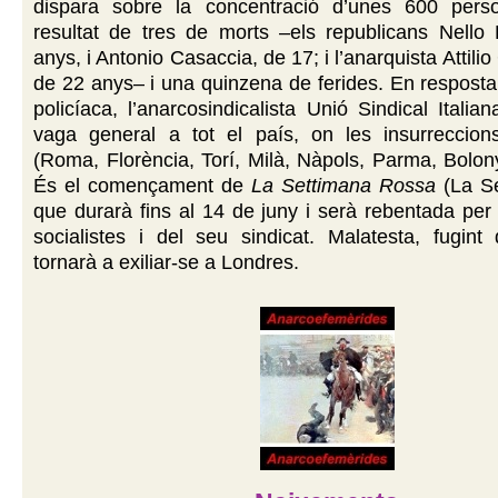
dispara sobre la concentració d’unes 600 pers
resultat de tres de morts –els republicans Nello 
anys, i Antonio Casaccia, de 17; i l’anarquista Attili
de 22 anys– i una quinzena de ferides. En resposta 
policíaca, l’anarcosindicalista Unió Sindical Italia
vaga general a tot el país, on les insurreccio
(Roma, Florència, Torí, Milà, Nàpols, Parma, Bolony
És el començament de
La Settimana Rossa
(La Se
que durarà fins al 14 de juny i serà rebentada per l
socialistes i del seu sindicat. Malatesta, fugint 
tornarà a exiliar-se a Londres.