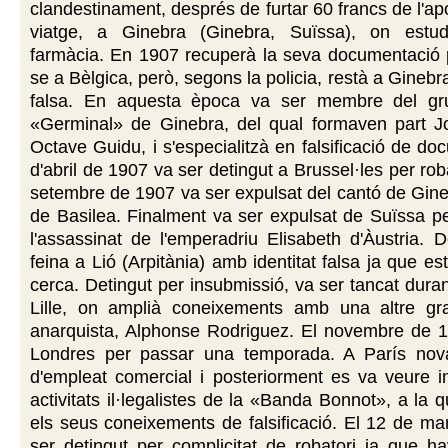
clandestinament, després de furtar 60 francs de l'ap
viatge, a Ginebra (Ginebra, Suïssa), on estud
farmàcia. En 1907 recuperà la seva documentació p
se a Bèlgica, però, segons la policia, restà a Ginebra
falsa. En aquesta època va ser membre del gru
«Germinal» de Ginebra, del qual formaven part Jos
Octave Guidu, i s'especialitzà en falsificació de do
d'abril de 1907 va ser detingut a Brussel·les per rob
setembre de 1907 va ser expulsat del cantó de Gine
de Basilea. Finalment va ser expulsat de Suïssa p
l'assassinat de l'emperadriu Elisabeth d'Àustria. 
feina a Lió (Arpitània) amb identitat falsa ja que es
cerca. Detingut per insubmissió, va ser tancat dura
Lille, on amplià coneixements amb una altre gran
anarquista, Alphonse Rodriguez. El novembre de 1
Londres per passar una temporada. A París nov
d'empleat comercial i posteriorment es va veure i
activitats il·legalistes de la «Banda Bonnot», a la 
els seus coneixements de falsificació. El 12 de m
ser detingut per complicitat de robatori ja que h