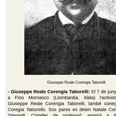
Giuseppe Reale Corengia Taborelli
- Giuseppe Reale Corengia Taborelli:
El 7 de jun
a Fino Mornasco (Llombardia, Itàlia) l'activis
Giuseppe Reale Corengia Taborelli, també con
Coregia Taborello
. Sos pares es deien Natale Cor
Taborelli. Cisteller de professió, emigrà a 