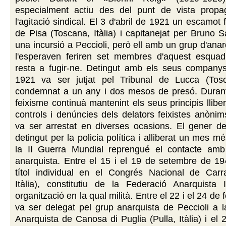
especialment actiu des del punt de vista propa
l'agitació sindical. El 3 d'abril de 1921 un escamot f
de Pisa (Toscana, Itàlia) i capitanejat per Bruno Sa
una incursió a Peccioli, però ell amb un grup d'anar
l'esperaven feriren set membres d'aquest esquadr
resta a fugir-ne. Detingut amb els seus companys,
1921 va ser jutjat pel Tribunal de Lucca (Tosca
condemnat a un any i dos mesos de presó. Durant
feixisme continuà mantenint els seus principis llibert
controls i denúncies dels delators feixistes anònims
va ser arrestat en diverses ocasions. El gener d
detingut per la policia política i alliberat un mes m
la II Guerra Mundial reprengué el contacte am
anarquista. Entre el 15 i el 19 de setembre de 19
títol individual en el Congrés Nacional de Carr
Itàlia), constitutiu de la Federació Anarquista I
organització en la qual milità. Entre el 22 i el 24 de
va ser delegat pel grup anarquista de Peccioli a 
Anarquista de Canosa di Puglia (Pulla, Itàlia) i el