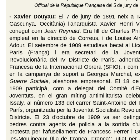
Official de la République Français
e del 5 de juny de
- Xavier Douyau:
El 7 de juny de 1891 neix a Ta
Gascunya, Occitània) l'anarquista Xavier Henri V
conegut com
Jean Reynald
. Era fill de Charles Ph
empleat en la direcció de Correus, i de Louise Ai
Adour. El setembre de 1909 estudiava becat al Lic
París (França) i era secretari de la Joventu
Revolucionària del IV Districte de París, adherid
Francesa de la Internacional Obrera (SFIO), i com a
en la campanya de suport a Georges Marchal, e
Guerre Sociale
, aleshores empresonat. El 18 d
1909 participà, com a delegat del Comitè d'E
Joventuts, en el gran míting antimilitarista cele
Issaly, al número 133 del carrer Saint-Antoine del I
París, organitzada per la Joventut Socialista Revolu
Districte. El 23 d'octubre de 1909 va ser detingu
pedres contra agents de policia a la sortida d'
protesta per l'afusellament de Francesc Ferrer i G
les-Moulineaux (Illa de França, França); jutjat per 