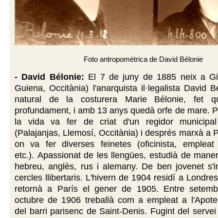
Foto antropomètrica de David Bélonie
- David Bélonie:
El 7 de juny de 1885 neix a Gi
Guiena, Occitània) l'anarquista il·legalista David Bé
natural de la costurera Marie Bélonie, fet 
profundament, i amb 13 anys quedà orfe de mare. P
la vida va fer de criat d'un regidor municipa
(Palajanjas, Llemosí, Occitània) i després marxà a P
on va fer diverses feinetes (oficinista, empleat
etc.).
Apassionat de les llengües, estudià de mane
hebreu, anglès, rus i alemany. De ben jovenet s'i
cercles llibertaris. L'hivern de 1904 residí a Londres
retornà a París el gener de 1905. Entre setem
octubre de 1906 treballà com a empleat a l'Apot
del barri parisenc de Saint-Denis. Fugint del servei