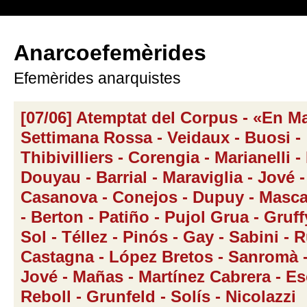
Anarcoefemèrides
Efemèrides anarquistes
[07/06] Atemptat del Corpus - «En M
Settimana Rossa - Veidaux - Buosi -
Thibivilliers - Corengia - Marianelli -
Douyau - Barrial - Maraviglia - Jové -
Casanova - Conejos - Dupuy - Mascar
- Berton - Patiño - Pujol Grua - Gruffy
Sol - Téllez - Pinós - Gay - Sabini - 
Castagna - López Bretos - Sanromà 
Jové - Mañas - Martínez Cabrera - Es
Reboll - Grunfeld - Solís - Nicolazzi