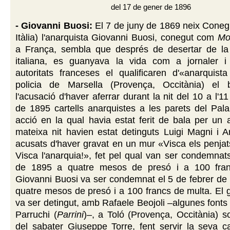
del 17 de gener de 1896
- Giovanni Buosi:
El 7 de juny de 1869 neix Coneg
Itàlia) l'anarquista Giovanni Buosi, conegut com
Mo
a França, sembla que després de desertar de la
italiana, es guanyava la vida com a jornaler i
autoritats franceses el qualificaren d'«anarquista
policia de Marsella (Provença, Occitània) el 
l'acusació d'haver aferrar durant la nit del 10 a l'
de 1895 cartells anarquistes a les parets del Pala
acció en la qual havia estat ferit de bala per un 
mateixa nit havien estat detinguts Luigi Magni i Arr
acusats d'haver gravat en un mur «Visca els penja
Visca l'anarquia!», fet pel qual van ser condemna
de 1895 a quatre mesos de presó i a 100 fran
Giovanni Buosi va ser condemnat el 5 de febrer de
quatre mesos de presó i a 100 francs de multa. El
va ser detingut, amb Rafaele Beojoli –algunes fonts
Parruchi (
Parrini
)–, a Toló (Provença, Occitània) sot
del sabater Giuseppe Torre, fent servir la seva cart