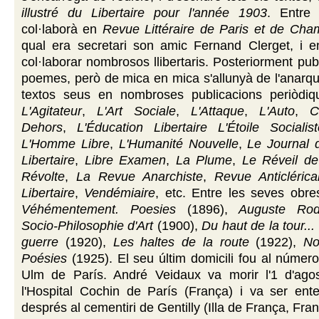
illustré du Libertaire pour l'année 1903
. Entre
col·laborà en
Revue Littéraire de Paris et de Ch
qual era secretari son amic Fernand Clerget, i e
col·laborar nombrosos llibertaris. Posteriorment pub
poemes, però de mica en mica s'allunyà de l'anarq
textos seus en nombroses publicacions periòdi
L'Agitateur
,
L'Art Sociale
,
L'Attaque
,
L'Auto
,
C
Dehors
,
L'Éducation Libertaire
L'Étoile Socialist
L'Homme Libre
,
L'Humanité Nouvelle
,
Le Journal 
Libertaire
,
Libre Examen
,
La Plume
,
Le Réveil de
Révolte
,
La Revue Anarchiste
,
Revue Anticlérica
Libertaire
,
Vendémiaire
, etc. Entre les seves obr
Véhémentement. Poesies
(1896),
Auguste Rodi
Socio-Philosophie d'Art
(1900),
Du haut de la tour..
guerre
(1920),
Les haltes de la route
(1922),
No
Poésies
(1925). El seu últim domicili fou al número
Ulm de París. André Veidaux va morir l'1 d'ag
l'Hospital Cochin de París (França) i va ser ente
després al cementiri de Gentilly (Illa de França, Fran