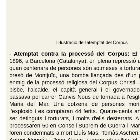
Il·lustració de l'atemptat del Corpus
- Atemptat contra la processó del Corpus:
El 
1896, a Barcelona (Catalunya), en plena repressió a
quan centenars de persones són sotmeses a tortura 
presó de Montjuïc, una bomba llançada des d’un pi
enmig de la processó religiosa del Corpus Christi –
bisbe, l’alcalde, el capità general i el governado
passava pel carrer Canvis Nous de tornada a l’esg
Maria del Mar. Una dotzena de persones mori
l’explosió i es comptaran 44 ferits. Quatre-cents a
ser detinguts i torturats, i molts d'ells desterrats. 
processaren 50 en Consell Suprem de Guerra i Mari
foren condemnats a mort Lluís Mas, Tomàs Ascheri,
Antoni Nogués i Joan Alsina, i seran afusellats e