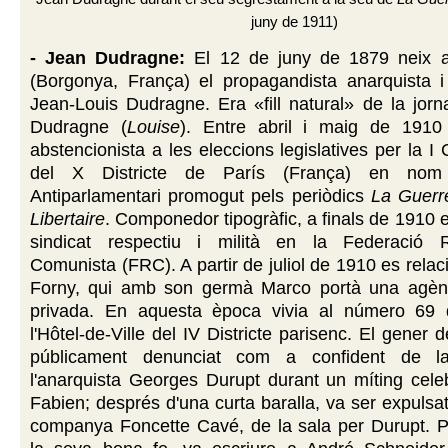
juny de 1911)
- Jean Dudragne:
El 12 de juny de 1879 neix 
(Borgonya, França) el propagandista anarquista i a
Jean-Louis Dudragne. Era
«fill natural» de la jorn
Dudragne (
Louise
).
Entre abril i maig de 1910 
abstencionista a les eleccions legislatives per la I
del X Districte de París (França) en nom
Antiparlamentari promogut pels periòdics
La Guerr
Libertaire
. Componedor tipogràfic, a finals de 1910 es
sindicat respectiu i milità en la Federació R
Comunista (FRC). A partir de juliol de 1910 es rel
Forny, qui amb son germà Marco portà una agènc
privada. En aquesta època vivia al número 69 
l'Hôtel-de-Ville del IV Districte parisenc. El gener
públicament denunciat com a confident de la
l'anarquista Georges Durupt durant un míting cele
Fabien; després d'una curta baralla, va ser expulsa
companya Foncette Cavé, de la sala per Durupt. P