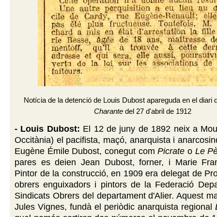
Notícia de la detenció de Louis Dubost apareguda en el diar
Charante
del 27 d'abril de 1912
- Louis Dubost:
El 12 de juny de 1892 neix a Moul
Occitània) el pacifista, maçó, anarquista i anarcosin
Eugène Émile Dubost, conegut com
Picrate
o
Le Pè
pares es deien Jean Dubost, forner, i Marie Fran
Pintor de la construcció, en 1909 era delegat de P
obrers enguixadors i pintors de la Federació Depa
Sindicats Obrers del departament d'Alier. Aquest m
Jules Vignes, fundà el periòdic anarquista regional