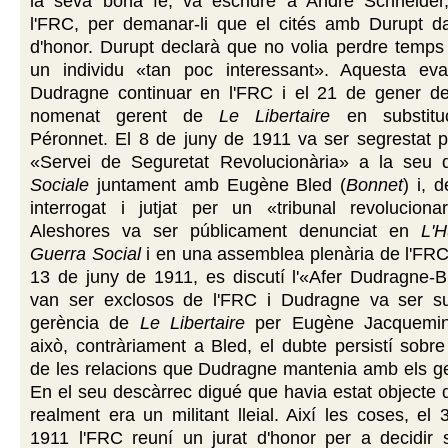
la seva bona fe, va escriure a André Schneider,
l'FRC, per demanar-li que el cités amb Durupt da
d'honor. Durupt declarà que no volia perdre temps
un individu «tan poc interessant». Aquesta ev
Dudragne continuar en l'FRC i el 21 de gener d
nomenat gerent de
Le Libertaire
en substitu
Péronnet. El 8 de juny de 1911 va ser segrestat p
«Servei de Seguretat Revolucionària» a la seu
Sociale
juntament amb Eugène Bled (
Bonnet
) i, 
interrogat i jutjat per un «tribunal revolucionar
Aleshores va ser públicament denunciat en
L'H
Guerra Social
i en una assemblea plenària de l'FRC
13 de juny de 1911, es discutí l'«Afer Dudragne-
van ser exclosos de l'FRC i Dudragne va ser sub
gerència de
Le Libertaire
per Eugène Jacquemin
això, contràriament a Bled, el dubte persistí sobre
de les relacions que Dudragne mantenia amb els g
En el seu descàrrec digué que havia estat objecte 
realment era un militant lleial. Així les coses, el
1911 l'FRC reuní un jurat d'honor per a decidir s