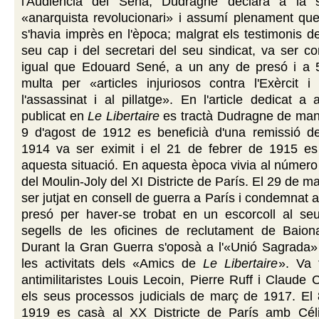
l'Audiència del Sena, Dudragne declarà a la 
«anarquista revolucionari» i assumí plenament qu
s'havia imprès en l'època; malgrat els testimonis de
seu cap i del secretari del seu sindicat, va ser 
igual que Edouard Sené, a un any de presó i a 
multa per «articles injuriosos contra l'Exèrcit i
l'assassinat i al pillatge». En l'article dedicat a
publicat en
Le Libertaire
es tractà Dudragne de mane
9 d'agost de 1912 es beneficià d'una remissió d
1914 va ser eximit i el 21 de febrer de 1915 e
aquesta situació. En aquesta època vivia al número
del Moulin-Joly del XI Districte de París. El 29 de 
ser jutjat en consell de guerra a París i condemnat 
presó per haver-se trobat en un escorcoll al seu
segells de les oficines de reclutament de Baiona
Durant la Gran Guerra s'oposà a l'«Unió Sagrada» 
les activitats dels «Amics de
Le Libertaire
». Va 
antimilitaristes Louis Lecoin, Pierre Ruff i Claude 
els seus processos judicials de març de 1917. El
1919 es casà al XX Districte de París amb Cél