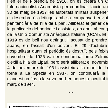
i en el de Florència de 1916, on es crearà un C
Internacionalista Anarquista per coordinar l'acció anti
30 de maig de 1917 les autoritats militars suspen
el desembre és detingut amb sa companya i enviats
penitenciària de l'illa de Lipari. Alliberat el gener 
la publicació del periòdic i assisteix, en abril, al con
de la Unió Comunista Anàrquica Italiana (UCAI). El 2
1919 és de bell nou detingut i acusat de prendre
abans, en l'assalt d'un polvorí. El 29 d'octub
hospitalitzat quan el periòdic és destruït pels feix
novembre de 1926 va ser condemnat amb Zelmira
d'exili a l'illa de Lipari, però serà alliberat el novem
4 de novembre de 1931 assisteix a la mort de Lui
torna a La Spezia en 1937, on continuarà la s
clandestina fins a la seva mort en aquesta localitat i
març de 1944.
***