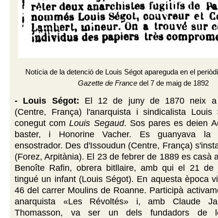
Notícia de la detenció de Louis Ségot apareguda en el periòd
Gazette de France
del 7 de maig de 1892
- Louis Ségot:
El 12 de juny de 1870 neix a
(Centre, França) l'anarquista i sindicalista Loui
conegut com
Louis Segaud
. Sos pares es deien A
baster, i Honorine Vacher. Es guanyava la
ensostrador. Des d'Issoudun (Centre, França) s'inst
(Forez, Arpitània). El 23 de febrer de 1889 es cas
Benoîte Rafin, obrera bitllaire, amb qui el 21 de
tingué un infant (Louis Ségot). En aquesta època v
46 del carrer Moulins de Roanne. Participà activam
anarquista «Les Révoltés» i, amb Claude J
Thomasson, va ser un dels fundadors de le