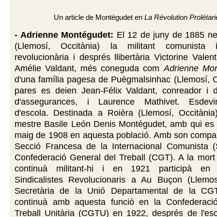
Un article de Montégudet en
La Révolution Prolétar
- Adrienne Montégudet:
El
12 de juny de 1885 ne
(Llemosí, Occitània)
la militant comunista i
revolucionària i després llibertària Victorine Valen
Amélie Valdant, més coneguda com
Adrienne Mo
d'una família pagesa de Puègmalsinhac (Llemosí, O
pares es deien Jean-Félix Valdant, conreador i 
d'assegurances, i Laurence Mathivet. Esdev
d'escola. Destinada a Roièra (Llemosí, Occitània
mestre Basile León Denis Montégudet, amb qui es 
maig de 1908 en aquesta població. Amb son company
Secció Francesa de la Internacional Comunista (
Confederació General del Treball (CGT). A la mort
continuà militant-hi i en 1921 participà en
Sindicalistes Revolucionaris a Au Buçon (Llemosí
Secretària de la Unió Departamental de la CG
continuà amb aquesta funció en la Confederaci
Treball Unitària (CGTU) en 1922, després de l'esci