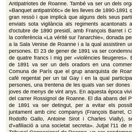
Antipatriotes de Roanne. També va ser un dels org
«Banquet antipatriòtic» de les lleves de 1890-1891 q
gran ressò i que implicà que alguns dels seus parti
enviats sota vigilància als regiments acantonats a
d'octubre de 1890 presidí, amb François Barret i 
la conferència «La vérité sur l'anarchie», donada p
a la Sala Venise de Roanne i a la qual assistiren u
persones. El 23 de gener de 1891 va ser condemna
de quatre francs i mig per «violències lleugeres».
de 1891 va ser un dels oradors en una commem
Comuna de París que el grup anarquista de Roan
cafè regentat per un tal Gay i en la qual partici
persones, una trentena de les quals van ser dones 
joves de menys de vint anys. En aquesta època viv
del carrer Rossignol de Roanne. El dia abans del 
de 1891 va ser detingut, per a evitar els possibl
juntament amb cinc companys (François Barret, C
Rodolfo Gallo, Antoine Sirot i Charles Vially), s
d'«afiliació a una societat secreta». Jutjat l'11 de