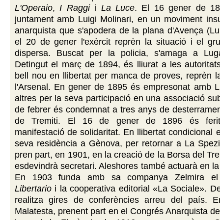
L'Operaio
,
I Raggi
i
La Luce
. El 16 gener de 18
juntament amb Luigi Molinari, en un moviment insu
anarquista que s'apodera de la plana d'Avença (Lu
el 20 de gener l'exèrcit reprèn la situació i el gru
dispersa. Buscat per la policia, s'amaga a Lug
Detingut el març de 1894, és lliurat a les autoritat
bell nou en llibertat per manca de proves, reprèn l
l'Arsenal. En gener de 1895 és empresonat amb Lui
altres per la seva participació en una associació sub
de febrer és condemnat a tres anys de desterrament
de Tremiti. El 16 de gener de 1896 és feri
manifestació de solidaritat. En llibertat condicional e
seva residència a Gènova, per retornar a La Spez
pren part, en 1901, en la creació de la Borsa del Tre
esdevindrà secretari. Aleshores també actuarà en la l
En 1903 funda amb sa companya Zelmira el
Libertario
i la cooperativa editorial «La Sociale». 
realitza gires de conferències arreu del país. 
Malatesta, prenent part en el Congrés Anarquista d