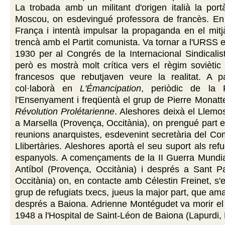
La trobada amb un militant d'origen italià la por
Moscou, on esdevingué professora de francès. En
França i intentà impulsar la propaganda en el mit
trencà amb el Partit comunista. Va tornar a l'URSS 
1930 per al Congrés de la Internacional Sindicalis
però es mostrà molt crítica vers el règim soviètic 
francesos que rebutjaven veure la realitat. A p
col·laborà en
L'Émancipation
, periòdic de la 
l'Ensenyament i freqüentà el grup de Pierre Monatt
Révolution Prolétarienne
. Aleshores deixà el Llemo
a Marsella (Provença, Occitània), on prengué part 
reunions anarquistes, esdevenint secretària del C
Llibertàries. Aleshores aportà el seu suport als refug
espanyols. A començaments de la II Guerra Mundial,
Antíbol (Provença, Occitània) i després a Sant P
Occitània) on, en contacte amb Célestin Freinet, s'
grup de refugiats txecs, jueus la major part, que am
després a Baiona.
Adrienne Montégudet va morir el
1948 a l'Hospital de Saint-Léon de Baiona (Lapurdi,