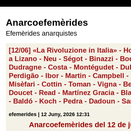
Anarcoefemèrides
Efemèrides anarquistes
[12/06] «La Rivoluzione in Italia» -
a Lizano - Neu - Ségot - Binazzi - Bo
Dudragne - Costa - Montégudet - Du
Perdigão - Ibor - Martin - Campbell -
Misèfari - Cottin - Toman - Vigna - Be
Doucet - Read - Martínez Gracia - B
- Baldó - Koch - Pedra - Dadoun - S
efemerides | 12 Juny, 2026 12:31
Anarcoefemèrides del 12 de 