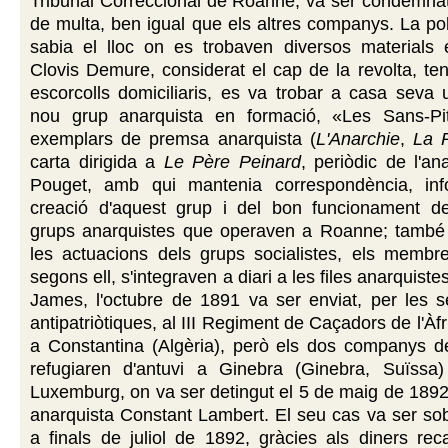
Tribunal Correccional de Roanne, va ser condemnat
de multa, ben igual que els altres companys. La pol
sabia el lloc on es trobaven diversos materials 
Clovis Demure, considerat el cap de la revolta, ten
escorcolls domiciliaris, es va trobar a casa seva 
nou grup anarquista en formació, «Les Sans-Pit
exemplars de premsa anarquista (
L'Anarchie
,
La 
carta dirigida a
Le Père Peinard
, periòdic de l'an
Pouget, amb qui mantenia correspondència, inf
creació d'aquest grup i del bon funcionament del
grups anarquistes que operaven a Roanne; també
les actuacions dels grups socialistes, els membre
segons ell, s'integraven a diari a les files anarquis
James, l'octubre de 1891 va ser enviat, per les s
antipatriòtiques, al III Regiment de Caçadors de l'Àf
a Constantina (Algèria), però els dos companys de
refugiaren d'antuvi a Ginebra (Ginebra, Suïssa
Luxemburg, on va ser detingut el 5 de maig de 189
anarquista Constant Lambert. El seu cas va ser so
a finals de juliol de 1892, gràcies als diners re