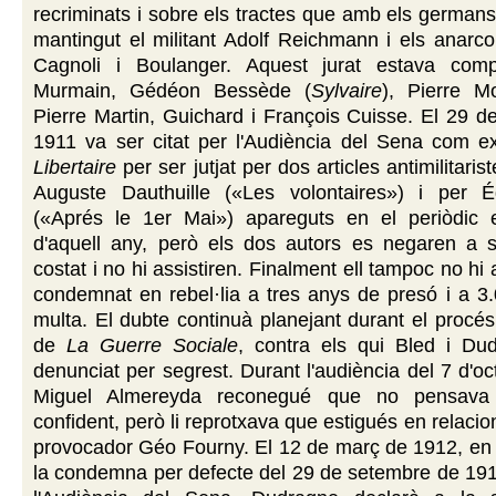
recriminats i sobre els tractes que amb els german
mantingut el militant Adolf Reichmann i els anarcoi
Cagnoli i Boulanger. Aquest jurat estava comp
Murmain, Gédéon Bessède (
Sylvaire
), Pierre Mo
Pierre Martin, Guichard i François Cuisse. El 29 
1911 va ser citat per l'Audiència del Sena com 
Libertaire
per ser jutjat per dos articles antimilitaris
Auguste Dauthuille («Les volontaires») i per 
(«Aprés le 1er Mai») apareguts en el periòdic
d'aquell any, però els dos autors es negaren a s
costat i no hi assistiren. Finalment ell tampoc no hi a
condemnat en rebel·lia a tres anys de presó i a 3
multa. El dubte continuà planejant durant el procés 
de
La Guerre Sociale
, contra els qui Bled i Du
denunciat per segrest. Durant l'audiència del 7 d'o
Miguel Almereyda reconegué que no pensava
confident, però li reprotxava que estigués en relaci
provocador Géo Fourny. El 12 de març de 1912, en l
la condemna per defecte del 29 de setembre de 191