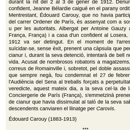
durant la nit del 2 al 3 de gener de 1912. Denu
confident, Jeanne Bélardie caigué en el parany ordit 
Mentrestant, Édouard Carouy, que no havia particip
del carrer Ordener de París, és assenyat com a so
u per les autoritats. Albergat per Antoine Gauzy a
França, França) i a casa d'un confident al Losera, e
1912 va ser detingut. En el moment de l'arres
suïcidar-se, sense èxit, prenent una càpsula que p
cianur i, durant la seva detenció, intentarà de bell n
vida. Acusat de nombrosos robatoris a magatzems, 
correus de Romainville i, sobretot, pel doble assass
que sempre negà, fou condemnat el 27 de febre
l'Audiència del Sena al treballs forçats a perpetuït
veredicte, aquest mateix dia, a la seva cel·la de 
Conciergerie de París (França), s'emmetzinà prenen
de cianur que havia dissimulat al taló de la seva sa
descendents canviaren el llinatge per
Carovis
.
Édouard Carouy (1883-1913)
***