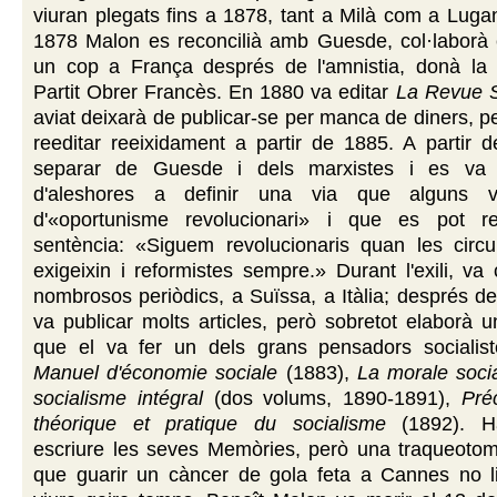
viuran plegats fins a 1878, tant a Milà com a Lugan
1878 Malon es reconcilià amb Guesde, col·laborà
un cop a França després de l'amnistia, donà la
Partit Obrer Francès. En 1880 va editar
La Revue S
aviat deixarà de publicar-se per manca de diners, 
reeditar reeixidament a partir de 1885. A partir 
separar de Guesde i dels marxistes i es va 
d'aleshores a definir una via que alguns va
d'«oportunisme revolucionari» i que es pot r
sentència: «Siguem revolucionaris quan les circ
exigeixin i reformistes sempre.» Durant l'exili, va 
nombrosos periòdics, a Suïssa, a Itàlia; després de 
va publicar molts articles, però sobretot elaborà 
que el va fer un dels grans pensadors socialist
Manuel d'économie sociale
(1883),
La morale soci
socialisme intégral
(dos volums, 1890-1891),
Préc
théorique et pratique du socialisme
(1892). H
escriure les seves Memòries, però una traqueotom
que guarir un càncer de gola feta a Cannes no l