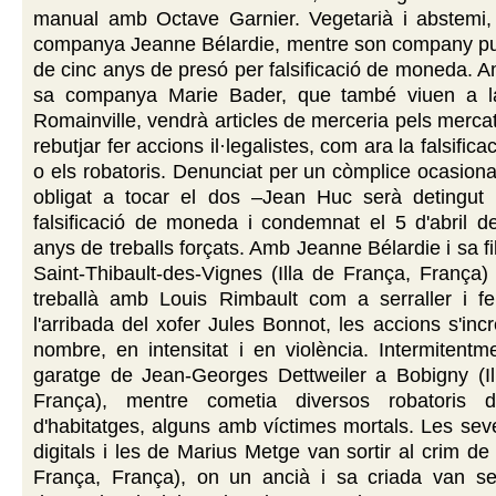
manual amb Octave Garnier. Vegetarià i abstemi,
companya Jeanne Bélardie, mentre son company p
de cinc anys de presó per falsificació de moneda. 
sa companya Marie Bader, que també viuen a 
Romainville, vendrà articles de merceria pels merca
rebutjar fer accions il·legalistes, com ara la falsifi
o els robatoris. Denunciat per un còmplice ocasiona
obligat a tocar el dos –Jean Huc serà detingut
falsificació de moneda i condemnat el 5 d'abril d
anys de treballs forçats. Amb Jeanne Bélardie i sa fill
Saint-Thibault-des-Vignes (Illa de França, França) 
treballà amb Louis Rimbault com a serraller i fe
l'arribada del xofer Jules Bonnot, les accions s'in
nombre, en intensitat i en violència. Intermitentmen
garatge de Jean-Georges Dettweiler a Bobigny (Il
França), mentre cometia diversos robatoris d'
d'habitatges, alguns amb víctimes mortals. Les se
digitals i les de Marius Metge van sortir al crim de 
França, França), on un ancià i sa criada van se