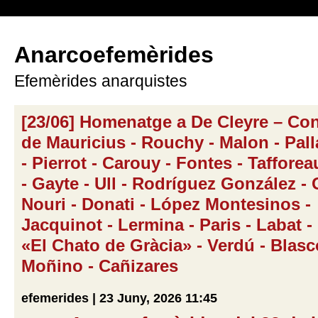
Anarcoefemèrides
Efemèrides anarquistes
[23/06] Homenatge a De Cleyre – Co
de Mauricius - Rouchy - Malon - Pall
- Pierrot - Carouy - Fontes - Tafforea
- Gayte - Ull - Rodríguez González - 
Nouri - Donati - López Montesinos -
Jacquinot - Lermina - Paris - Labat -
«El Chato de Gràcia» - Verdú - Blasc
Moñino - Cañizares
efemerides | 23 Juny, 2026 11:45