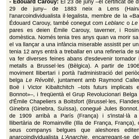
- Édouard Carouy:
El 23 de juny –el certificat de d
29 de juny– de 1883 neix a Lens (Hainau
l'anarcoindividualista il·legalista, membre de la «
Édouard Carouy, també conegut com
Leblanc
o
Le
pares es deien Émile Carouy, taverner, i Rosi
domèstica. Només tenia tres anys quan va morir sa
el va llançar a una infància miserable assistit per 
tenia 12 anys entrà a treballar en una refineria de 
va fer diverses feines abans d'esdevenir tornador 
metalls a Brussel·les (Bèlgica). A partir de 1906
moviment llibertari i portà l'administració del peri
belga
Le Révolté
, juntament amb Raymond Calle
Boë i Victor Kibaltchitch –tots futurs implicats
Bonnot»–, i freqüentà el Grup Revolucionari Belga 
d'Émile Chapeliers a Boitsfort (Brussel·les, Flande
Ginebra (Ginebra, Suïssa), conegué Jules Bonnot
de 1909 arribà a París (França) i s'instal·là a
llibertària de Romainville (Illa de França, França),
seus companys belgues que aleshores editen
anarcoindividualista
L'Anarchie
, encarregant-se de