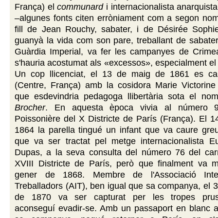
França) el
communard
i internacionalista anarquis
–algunes fonts citen erròniament com a segon n
fill de Jean Rouchy, sabater, i de Désirée Soph
guanyà la vida com son pare, treballant de sabater
Guàrdia Imperial, va fer les campanyes de Crimea 
s'hauria acostumat als «excessos», especialment el
Un cop llicenciat, el 13 de maig de 1861 es c
(Centre, França) amb la cosidora Marie Victorine 
que esdevindria pedagoga llibertària sota el n
Brocher
. En aquesta època vivia al número 9
Poissonière del X Districte de París (França). El 
1864 la parella tingué un infant que va caure gre
que va ser tractat pel metge internacionalista
Dupas, a la seva consulta del número 76 del car
XVIII Districte de París, però que finalment va m
gener de 1868. Membre de l'Associació Inte
Treballadors (AIT), ben igual que sa companya, el
de 1870 va ser capturat per les tropes prus
aconseguí evadir-se. Amb un passaport en blanc a