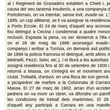
al I Regiment de Granaders establert a Chieti i, 
causa del seu tarannà insubmís, a una companyia di
Portoferraio, on va intentar, sense èxit, evadir-se. L
1895, un cop alliberat, se li va assignar la residènci
a Porto Ercole. El 24 de març d'aquell any aconseg
fou detingut a Cecina i condemnat a quatre mesos
reclusió. Espiada la pena, va ser desterrat a l'illa
on el 28 de maig de 1896 aconseguí evadir
companys i arribar a Tunísia, on demanà asil polític
de 1896 la policia francesa el detingué, amb altres mi
Melinelli, Pezzi, Selvi, etc.), i el lliurà a les autoritats
assignà residència fins al 30 de setembre de 1900 i 
retornà a Massa, on s'integrà en el moviment ana
ciutat. Treballà, d'antuvi, en una fleca de son germ
a picapedrer de marbre a la Colonnata di Carrara
Massa. El 27 de març de 1902, arran d'un accident
pedrera on va morir un obrer, va difondre un pamf
les condicions de treball dels marbristes. El 2
d'aquell any participà a Carrara en una manife