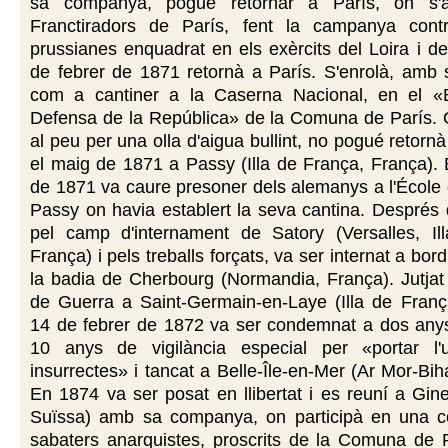
sa companya, pogué retornar a París, on s'al
Franctiradors de París, fent la campanya cont
prussianes enquadrat en els exèrcits del Loira i de 
de febrer de 1871 retornà a París. S'enrolà, amb
com a cantiner a la Caserna Nacional, en el «B
Defensa de la República» de la Comuna de París. G
al peu per una olla d'aigua bullint, no pogué retornà 
el maig de 1871 a Passy (Illa de França, França).
de 1871 va caure presoner dels alemanys a l'École
Passy on havia establert la seva cantina. Després
pel camp d'internament de Satory (Versalles, Il
França) i pels treballs forçats, va ser internat a bor
la badia de Cherbourg (Normandia, França). Jutjat
de Guerra a Saint-Germain-en-Laye (Illa de França
14 de febrer de 1872 va ser condemnat a dos anys
10 anys de vigilància especial per «portar l'
insurrectes» i tancat a Belle-Île-en-Mer (Ar Mor-Bih
En 1874 va ser posat en llibertat i es reuní a Gin
Suïssa) amb sa companya, on participà en una c
sabaters anarquistes, proscrits de la Comuna de Pa