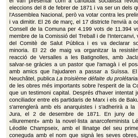
el van presentar com a candidat socialista revolu
eleccions del 8 de febrer de 1871 i va ser un dels q
l'Assemblea Nacional, però va votar contra les prel
i va dimitir. El 26 de març, el 17 districte l'envià a o
Consell de la Comuna per 4.199 vots de 11.394 v
membre de la Comissió del Treball i de l'Intercanvi,
del Comitè de Salut Pública i es va declarar so
minoria. El 22 de maig va organitzar la resistèn
reacció de Versalles a les Batignolles, amb Jacl
salvar-se gràcies a un pastor que l'amagà i el po
amb amics que l'ajudaren a passar a Suïssa. E
Neuchâtel, publica
La troisième défaite du prolétaria
de les obres més importants sobre l'esperit de la 
que un testimoni capital. Després d'haver intentat 
conciliador entre els partidaris de Marx i els de Bak
s'arrenglerà amb els anarquistes i s'adherirà a la
Jura, el 2 de desembre de 1871. En juny de 1
«lliurement» amb la novel·lista anarcofeminista L
Léodile Champseix, amb el llinatge del seu prime
coneguda amb el nom que signà les seves obres