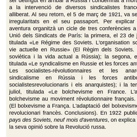
ser detingut en arribar a Rússia i condemnat a mort
a la intervenció de diversos sindicalistes fran
alliberat. Al seu retorn, el 5 de març de 1921, va s
irregularitats en el seu passaport. Per explicar
aventura organitzà un cicle de tres conferències a
Unió dels Sindicats de París: la primera, el 23 de
titulada «Le Régime des Soviets. L'organisation so
vie actuelle en Russie» (El Règim dels Soviets. L
soviètica i la vida actual a Rússia); la segona, 
titulada «Le syndicalisme en Russie et les forces an
Les socialistes-révolutionnaires et les anar
sindicalisme en Rússia i les forces antibo
socialistesrevolucionaris i els anarquistes); i la t
juliol, titulada «Le bolchevisme en France. L'
bolchevisme au moviment révolutionnaire français.
(El bolxevisme a França. L'adaptació del bolxevis
revolucionari francès. Conclusions). En 1922 public
pays des Soviets, neuf mois d'aventures
, on explica 
la seva opinió sobre la Revolució russa.