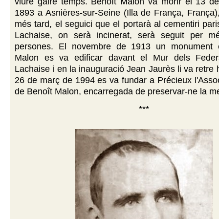
viure gaire temps. Benoît Malon va morir el 13 d
1893 a Asnières-sur-Seine (Illa de França, França),
més tard, el seguici que el portarà al cementiri par
Lachaise, on serà incinerat, serà seguit per 
persones. El novembre de 1913 un monument 
Malon es va edificar davant el Mur dels Feder
Lachaise i en la inauguració Jean Jaurès li va retre
26 de març de 1994 es va fundar a Précieux l'Asso
de Benoît Malon, encarregada de preservar-ne la m
***