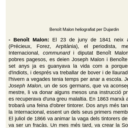
Benoît Malon heliografiat per Dujardin
- Benoît Malon:
El 23 de juny de 1841 neix 
(Précieux, Forez, Arpitània), el periodista, 
Internacional,
communard
i diputat Benoît Malo
pobres pagesos, es deien Joseph Malon i Benoîte 
set anys ja es guanyava la vida com a porquer
d'indiots, i després va treballar de bover i de llaurado
l'hivern a vegades tenia temps per anar a escola. J
Joseph Malon
, un de sos germans, que va aconseg
mestre, li va donar alguns mesos una instrucció p
es recuperava d'una greu malaltia. En 1863 marxà a
trobarà una feina d'obrer tintorer. Dos anys més tar
la Internacional, essent un dels seus primers memb
El juliol de 1866 va animar la vaga dels tintorers d
va ser un fracàs. Un mes més tard, va crear la Soc