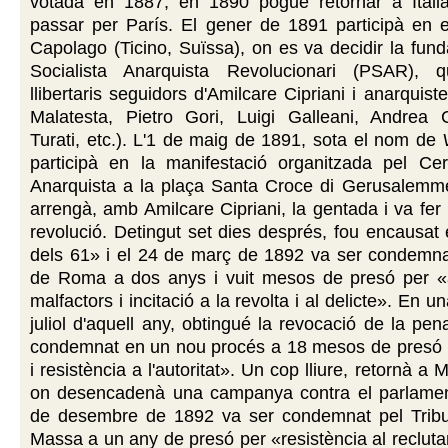
votada en 1887, en 1890 pogué retornar a Itàli
passar per París. El gener de 1891 participà en 
Capolago (Ticino, Suïssa), on es va decidir la funda
Socialista Anarquista Revolucionari (PSAR), 
llibertaris seguidors d'Amilcare Cipriani i anarquist
Malatesta, Pietro Gori, Luigi Galleani, Andrea C
Turati, etc.). L'1 de maig de 1891, sota el nom de
participà en la manifestació organitzada pel Cerc
Anarquista a la plaça Santa Croce di Gerusalem
arrengà, amb Amilcare Cipriani, la gentada i va fer 
revolució. Detingut set dies després, fou encausat
dels 61» i el 24 de març de 1892 va ser condemnat
de Roma a dos anys i vuit mesos de presó per «
malfactors i incitació a la revolta i al delicte». En un
juliol d'aquell any, obtingué la revocació de la pen
condemnat en un nou procés a 18 mesos de presó p
i resistència a l'autoritat». Un cop lliure, retornà a
on desencadenà una campanya contra el parlamen
de desembre de 1892 va ser condemnat pel Tribun
Massa a un any de presó per «resistència al recluta