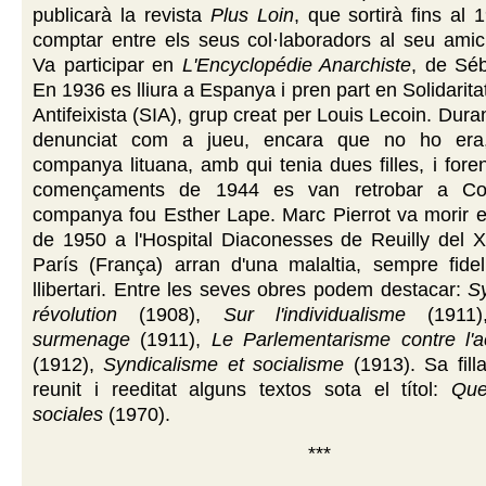
publicarà la revista
Plus Loin
, que sortirà fins al 
comptar entre els seus col·laboradors al seu amic
Va participar en
L'Encyclopédie Anarchiste
, de Séb
En 1936 es lliura a Espanya i pren part en Solidarita
Antifeixista (SIA), grup creat per Louis Lecoin. Dura
denunciat com a jueu, encara que no ho era
companya lituana, amb qui tenia dues filles, i fore
començaments de 1944 es van retrobar a Co
companya fou Esther Lape. Marc Pierrot va morir e
de 1950 a l'Hospital Diaconesses de Reuilly del XI
París (França) arran d'una malaltia, sempre fidel
llibertari. Entre les seves obres podem destacar:
S
révolution
(1908),
Sur l'individualisme
(1911
surmenage
(1911),
Le Parlementarisme contre l'a
(1912),
Syndicalisme et socialisme
(1913). Sa filla
reunit i reeditat alguns textos sota el títol:
Que
sociales
(1970).
***