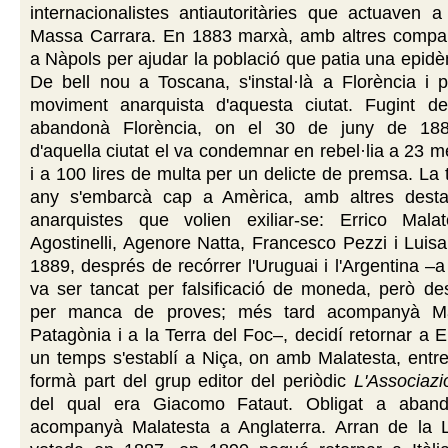
internacionalistes antiautoritàries que actuaven a
Massa Carrara. En 1883 marxà, amb altres companys
a Nàpols per ajudar la població que patia una epidè
De bell nou a Toscana, s'instal·là a Florència i p
moviment anarquista d'aquesta ciutat. Fugint de
abandonà Florència, on el 30 de juny de 1885
d'aquella ciutat el va condemnar en rebel·lia a 23 
i a 100 lires de multa per un delicte de premsa. La 
any s'embarcà cap a Amèrica, amb altres destac
anarquistes que volien exiliar-se: Errico Mala
Agostinelli, Agenore Natta, Francesco Pezzi i Luis
1889, després de recórrer l'Uruguai i l'Argentina –
va ser tancat per falsificació de moneda, però des
per manca de proves; més tard acompanyà Ma
Patagònia i a la Terra del Foc–, decidí retornar a 
un temps s'establí a Niça, on amb Malatesta, entr
formà part del grup editor del periòdic
L'Associazi
del qual era Giacomo Fataut. Obligat a aband
acompanyà Malatesta a Anglaterra. Arran de la Ll