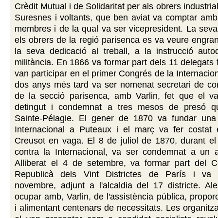
Crèdit Mutual i de Solidaritat per als obrers industri
Suresnes i voltants, que ben aviat va comptar amb
membres i de la qual va ser vicepresident. La seva 
els obrers de la regió parisenca es va veure engra
la seva dedicació al treball, a la instrucció auto
militància. En 1866 va formar part dels 11 delegats
van participar en el primer Congrés de la Internacio
dos anys més tard va ser nomenat secretari de co
de la secció parisenca, amb Varlin, fet que el va
detingut i condemnat a tres mesos de presó q
Sainte-Pélagie. El gener de 1870 va fundar una
Internacional a Puteaux i el març va fer costat 
Creusot en vaga. El 8 de juliol de 1870, durant el
contra la Internacional, va ser condemnat a un 
Alliberat el 4 de setembre, va formar part del C
Republicà dels Vint Districtes de París i va 
novembre, adjunt a l'alcaldia del 17 districte. A
ocupar amb, Varlin, de l'assistència pública, propor
i alimentant centenars de necessitats. Les organitz