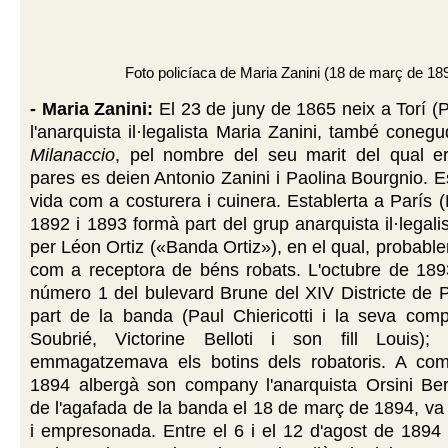
Foto policíaca de Maria Zanini (18 de març de 18
- Maria Zanini:
El 23 de juny de 1865 neix a Torí (Pi
l'anarquista il·legalista Maria Zanini, també cone
Milanaccio
, pel nombre del seu marit del qual e
pares es deien Antonio Zanini i Paolina Bourgnio. 
vida com a costurera i cuinera. Establerta a París (
1892 i 1893 formà part del grup anarquista il·legali
per Léon Ortiz («Banda Ortiz»), en el qual, probabl
com a receptora de béns robats. L'octubre de 1893 
número 1 del bulevard Brune del XIV Districte de 
part de la banda (Paul Chiericotti i la seva com
Soubrié, Victorine Belloti i son fill Louis)
emmagatzemava els botins dels robatoris. A co
1894 albergà son company l'anarquista Orsini Ber
de l'agafada de la banda el 18 de març de 1894, va
i empresonada. Entre el 6 i el 12 d'agost de 1894 