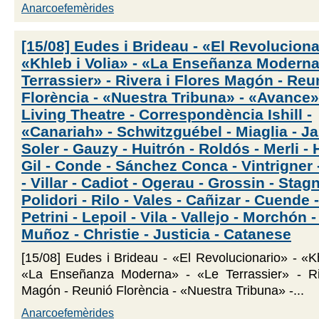
Anarcoefemèrides
[15/08] Eudes i Brideau - «El Revoluciona
«Khleb i Volia» - «La Enseñanza Moderna
Terrassier» - Rivera i Flores Magón - Reu
Florència - «Nuestra Tribuna» - «Avance»
Living Theatre - Correspondència Ishill -
«Canariah» - Schwitzguébel - Miaglia - Ja
Soler - Gauzy - Huitrón - Roldós - Merli 
Gil - Conde - Sánchez Conca - Vintrigner
- Villar - Cadiot - Ogerau - Grossin - Stagn
Polidori - Rilo - Vales - Cañizar - Cuende 
Petrini - Lepoil - Vila - Vallejo - Morchón -
Muñoz - Christie - Justicia - Catanese
[15/08] Eudes i Brideau - «El Revolucionario» - «Kh
«La Enseñanza Moderna» - «Le Terrassier» - Ri
Magón - Reunió Florència - «Nuestra Tribuna» -...
Anarcoefemèrides