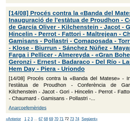
[14/08] Procés contra la «Banda del Mate
Inauguració de l'estàtua de Proudhon - 
de García Oliver - Kilchenstein - Jacot - G
Hincelin - Perrot - Fattori - Maîtrejean - 
Gamisans - Pollastri - Comaposada - Torre
- Klose - Biurrun - Sánchez Núñez - Maya
Farga i Pellicer - Almereyda - «Gran Boh
Geronzi - Ernest - Badaraco - Del Río - L
Hem Day - Piera - Uriondo
[14/08] Procés contra la «Banda del Matese» - I
l'estàtua de Proudhon - Conferència de Gar
Kilchenstein - Jacot - Gori - Hincelin - Perrot - Fatto
- Chaumard - Gamisans - Pollastri -...
Anarcoefemèrides
«Anterior
1
2
3
...
67
68
69
70
71
72
73
74
Següent»