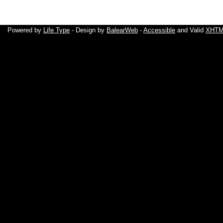
Powered by
Life Type
- Design by
BalearWeb
-
Accessible
and Valid
XHTML