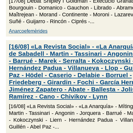
[17/08] Debat Shipley i Goldman - Execució Granad
Bourgouin - Domanico - Gauchon - Librado - Abramow
Maîtrejean - Morand - Continente - Moroni - Lazarevi
Suñé - Guijarro - Rincón - Ciprés -...
Anarcoefemèrides
[16/08] «La Revista Social» - «La Anarquí
de Sabadell - Martin - Tassinari - Angonin
- Barrué - Marek - Serralta - Kokoczynski -
Hernández Padua - Villanueva - Llop - Gui
Paz - Hödel - Caserio - Delabie - Borruel -
Friedeberg - Girardin - Fochi - García He
Jiménez Zapatero - Abate - Ballesta - Joli
Ramírez - Cano - Chivikov - Lynn
[16/08] «La Revista Social» - «La Anarquía» - Míting
Martin - Tassinari - Angonin - Jorquera - Barrué - M
- Kokoczynski - Liern - Hernández Padua - Villan
Guillén - Abel Paz -...