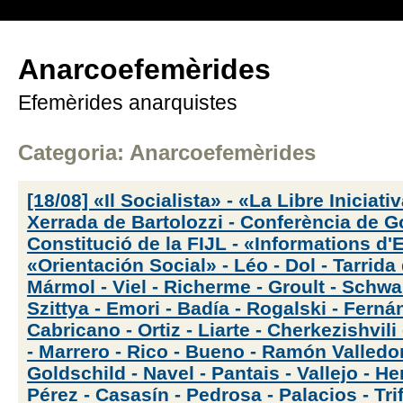
Anarcoefemèrides
Efemèrides anarquistes
Categoria: Anarcoefemèrides
[18/08] «Il Socialista» - «La Libre Iniciativ
Xerrada de Bartolozzi - Conferència de 
Constitució de la FIJL - «Informations d
«Orientación Social» - Léo - Dol - Tarrida 
Mármol - Viel - Richerme - Groult - Schwa
Szittya - Emori - Badía - Rogalski - Fern
Cabricano - Ortiz - Liarte - Cherkezishvili
- Marrero - Rico - Bueno - Ramón Valledor
Goldschild - Navel - Pantais - Vallejo - H
Pérez - Casasín - Pedrosa - Palacios - Tri