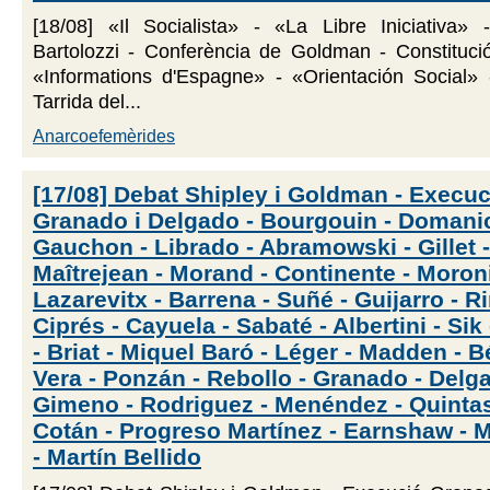
[18/08] «Il Socialista» - «La Libre Iniciativa»
Bartolozzi - Conferència de Goldman - Constitució
«Informations d'Espagne» - «Orientación Social» 
Tarrida del...
Anarcoefemèrides
[17/08] Debat Shipley i Goldman - Execuc
Granado i Delgado - Bourgouin - Domanic
Gauchon - Librado - Abramowski - Gillet -
Maîtrejean - Morand - Continente - Moroni
Lazarevitx - Barrena - Suñé - Guijarro - R
Ciprés - Cayuela - Sabaté - Albertini - Sik 
- Briat - Miquel Baró - Léger - Madden - B
Vera - Ponzán - Rebollo - Granado - Delg
Gimeno - Rodriguez - Menéndez - Quintas
Cotán - Progreso Martínez - Earnshaw - M
- Martín Bellido