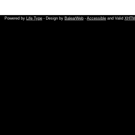
Powered by
Life Type
- Design by
BalearWeb
-
Accessible
and Valid
XHTML