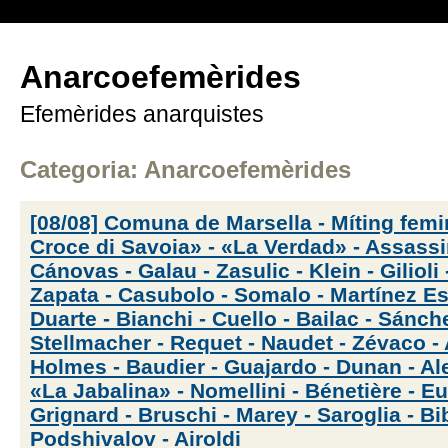
Anarcoefemèrides
Efemèrides anarquistes
Categoria: Anarcoefemèrides
[08/08] Comuna de Marsella - Míting femi
Croce di Savoia» - «La Verdad» - Assassi
Cánovas - Galau - Zasulic - Klein - Gilioli 
Zapata - Casubolo - Somalo - Martínez Es
Duarte - Bianchi - Cuello - Bailac - Sánch
Stellmacher - Requet - Naudet - Zévaco - An
Holmes - Baudier - Guajardo - Dunan - Al
«La Jabalina» - Nomellini - Bénetière - Eu
Grignard - Bruschi - Marey - Saroglia - Bib
Podshivalov - Airoldi