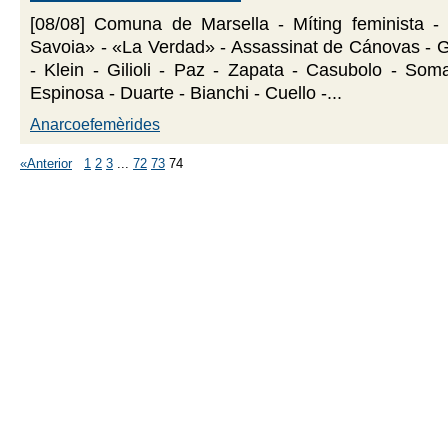
[08/08] Comuna de Marsella - Míting feminista -
Savoia» - «La Verdad» - Assassinat de Cánovas - G
- Klein - Gilioli - Paz - Zapata - Casubolo - Som
Espinosa - Duarte - Bianchi - Cuello -...
Anarcoefemèrides
«Anterior
1
2
3
...
72
73
74