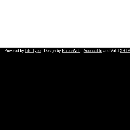
Powered by
Life Type
- Design by
BalearWeb
-
Accessible
and Valid
XHTML