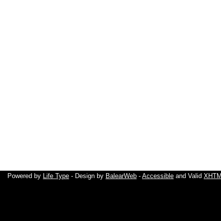
Powered by
Life Type
- Design by
BalearWeb
-
Accessible
and Valid
XHTML