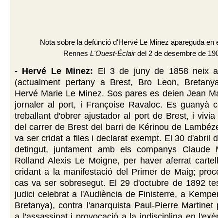
Nota sobre la defunció d'Hervé Le Minez apareguda en el
Rennes
L'Ouest-Éclair
del 2 de desembre de 19
- Hervé Le Minez:
El 3 de juny de 1858 neix a
(actualment pertany a Brest, Bro Leon, Bretanya)
Hervé Marie Le Minez. Sos pares es deien Jean Ma
jornaler al port, i Françoise Ravaloc. Es guanyà 
treballant d'obrer ajustador al port de Brest, i viv
del carrer de Brest del barri de Kérinou de Lambéz
va ser cridat a files i declarat exempt. El 30 d'abril
detingut, juntament amb els companys Claude M
Rolland Alexis Le Moigne, per haver aferrat cartel
cridant a la manifestació del Primer de Maig; proc
cas va ser sobresegut. El 29 d'octubre de 1892 te
judici celebrat a l'Audiència de Finisterre, a Kempe
Bretanya), contra l'anarquista Paul-Pierre Martinet 
a l'assassinat i provocació a la indisciplina en l'ex