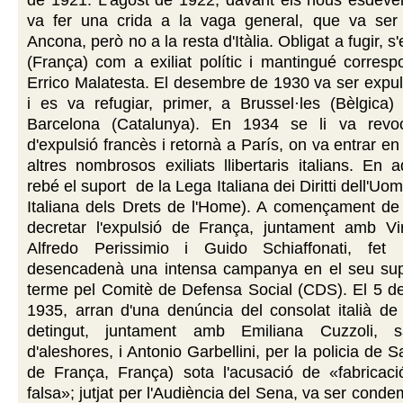
va fer una crida a la vaga general, que va se
Ancona, però no a la resta d'Itàlia. Obligat a fugir, s'
(França) com a exiliat polític i mantingué corres
Errico Malatesta. El desembre de 1930 va ser expu
i es va refugiar, primer, a Brussel·les (Bèlgica)
Barcelona (Catalunya). En 1934 se li va revoc
d'expulsió francès i retornà a París, on va entrar e
altres nombrosos exiliats llibertaris italians. En
rebé el suport
de la Lega Italiana dei Diritti dell'Uo
Italiana dels Drets de l'Home). A començament de 
decretar l'expulsió de França, juntament amb Virg
Alfredo Perissimio i Guido Schiaffonati, fet
desencadenà una intensa campanya en el seu sup
terme pel Comitè de Defensa Social (CDS). El 5 d
1935, arran d'una denúncia del consolat italià de
detingut, juntament amb Emiliana Cuzzoli,
d'aleshores, i Antonio Garbellini, per la policia de Sa
de França, França) sota l'acusació de «fabrica
falsa»; jutjat per l'Audiència del Sena, va ser cond