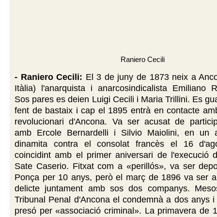
Raniero Cecili
- Raniero Cecili:
El 3 de juny de 1873 neix a Anc
Itàlia) l'anarquista i anarcosindicalista Emiliano R
Sos pares es deien Luigi Cecili i Maria Trillini. Es g
fent de bastaix i cap el 1895 entrà en contacte a
revolucionari d'Ancona. Va ser acusat de particip
amb Ercole Bernardelli i Silvio Maiolini, en un
dinamita contra el consolat francès el 16 d'a
coincidint amb el primer aniversari de l'execució d
Sate Caserio. Fitxat com a «perillós», va ser deport
Ponça per 10 anys, però el març de 1896 va ser ab
delicte juntament amb sos dos companys. Mesos
Tribunal Penal d'Ancona el condemnà a dos anys i
presó per «associació criminal». La primavera de 