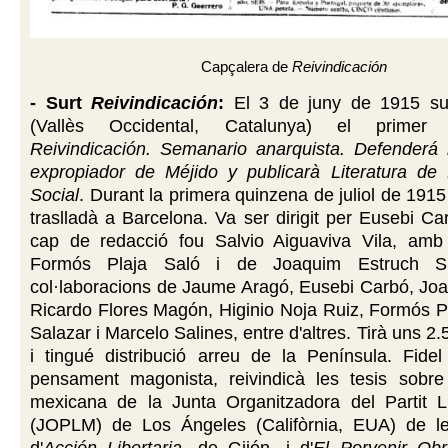
Capçalera de
Reivindicación
- Surt
Reivindicación
:
El 3 de juny de 1915 sur
(Vallès Occidental, Catalunya) el prime
Reivindicación. Semanario anarquista. Defenderá 
expropiador de Méjido y publicarà Literatura de
Social
. Durant la primera quinzena de juliol de 1915
traslladà a Barcelona. Va ser dirigit per Eusebi Ca
cap de redacció fou Salvio Aiguaviva Vila, amb
Formós Plaja Saló i de Joaquim Estruch S
col·laboracions de Jaume Aragó, Eusebi Carbó, Joa
Ricardo Flores Magón, Higinio Noja Ruiz, Formós P
Salazar i Marcelo Salines, entre d'altres. Tirà uns 
i tingué distribució arreu de la Península. Fidel
pensament magonista, reivindicà les tesis sobre
mexicana de la Junta Organitzadora del Partit L
(JOPLM) de Los Ángeles (Califòrnia, EUA) de l