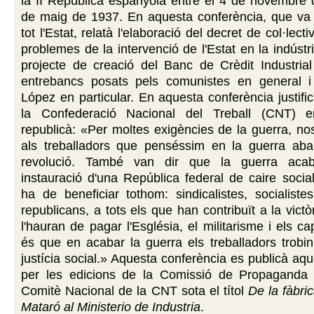
la II República espanyola entre el 4 de novembre 
de maig de 1937. En aquesta conferència, que va 
tot l'Estat, relatà l'elaboració del decret de col·lecti
problemes de la intervenció de l'Estat en la indústr
projecte de creació del Banc de Crèdit Industrial
entrebancs posats pels comunistes en general 
López en particular. En aquesta conferència justific
la Confederació Nacional del Treball (CNT) 
republicà: «Per moltes exigències de la guerra, nos
als treballadors que penséssim en la guerra ab
revolució. També van dir que la guerra aca
instauració d'una República federal de caire sociali
ha de beneficiar tothom: sindicalistes, socialiste
republicans, a tots els que han contribuït a la victò
l'hauran de pagar l'Església, el militarisme i els cap
és que en acabar la guerra els treballadors trobi
justícia social.» Aquesta conferència es publicà aqu
per les edicions de la Comissió de Propaganda
Comitè Nacional de la CNT sota el títol
De la fàbri
Mataró al Ministerio de Industria
.