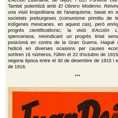
d'
Acción Libertaria
, de Gijón, i d'
El Porvenir Obr
També polemitzà amb
El Obrero Moderno
.
Reivin
una visió kropotkiana de l'anarquisme, basat en e
societats preburgeses (comunisme primitiu de l
indígenes mexicanes, en aquest cas), però enri
progrés cientificotècnic; la visió d'
Acción Li
spenceriana, reivindicant un progrés linial sen
posicionà en contra de la Gran Guerra. Hagué 
l'edició en diverses ocasions per causes eco
sortiren 16 números, l'últim el 22 d'octubre de 1915
segona època entre el 30 de desembre de 1915 i el
de 1916.
***