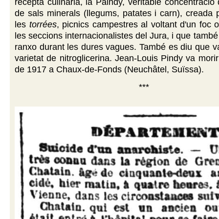
recepta culinària, la Paindy, veritable concentració
de sals minerals (llegums, patates i carn), creada p
les
torrées
, picnics campestres al voltant d'un foc o
les seccions internacionalistes del Jura, i que tamb
ranxo durant les dures vagues. També es diu que v
varietat de nitroglicerina. Jean-Louis Pindy va mori
de 1917 a Chaux-de-Fonds (Neuchâtel, Suïssa).
***