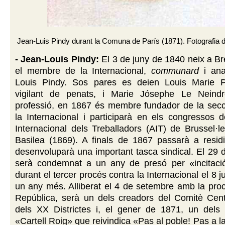
Jean-Luis Pindy durant la Comuna de París (1871). Fotografia d
- Jean-Louis Pindy:
El 3 de juny de 1840 neix a Br
el membre de la Internacional,
communard
i ana
Louis Pindy.
Sos pares es deien Louis Marie P
vigilant de penats, i Marie Jósephe Le Neind
professió, en 1867 és membre fundador de la secc
la Internacional i participarà en els congressos d
Internacional dels Treballadors (AIT) de Brussel·l
Basilea (1869). A finals de 1867 passarà a residi
desenvoluparà una important tasca sindical. El 29 d
serà condemnat a un any de presó per «incitació 
durant el tercer procés contra la Internacional el 8 j
un any més. Alliberat el 4 de setembre amb la pro
República, serà un dels creadors del Comitè Cent
dels XX Districtes i, el gener de 1871, un dels s
«Cartell Roig» que reivindica «Pas al poble! Pas a 