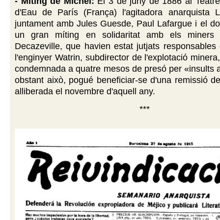
- Míting de Michel:
El 3 de juny de 1886 al Teatre
d'Eau de París (França) l'agitadora anarquista L
juntament amb Jules Guesde, Paul Lafargue i el doc
un gran míting en solidaritat amb els miners 
Decazeville, que havien estat jutjats responsables
l'enginyer Watrin, subdirector de l'explotació minera,
condemnada a quatre mesos de presó per «insults a
obstant això, pogué beneficiar-se d'una remissió de
alliberada el novembre d'aquell any.
***