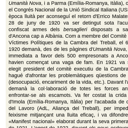
Umanità Nova
, i a Parma (Emília-Romanya, Itàlia), 
el Congrés Nacional de la Unió Sindical Italiana (US
època lluità per aconseguí el retorn d'Errico Malates
28 de juny de 1920 va ser detingut sota l'acu
confiscat armes dels
bersaglieri
disposats a sal
d'Ancona cap a Albània. Com a membre del Comitè d
Víctimes Polítiques de la Cambra del Treball, el 
1920 demanà, des de les pàgines d'
Umanità Nova
,
immediata a favor dels 500 empresonats a Anco
havien començat una vaga de fam. En 1921 va 
elegit president del comitè executiu de la Cambra
hagué d'afrontar les problemàtiques qüestions de 
(desocupació, encariment de la vida, etc.). Davant l'
demanà la col·laboració de totes les forces anti
enfrontar-se als escamots. Va fer costat la crida
d'Imola (Emília-Romanya, Itàlia) per l'acabada de 
del Lavoro (AdL, Aliança del Treball), per impedi
feixisme mitjançant una lluita eficaç, i va difond
«Manifest nacional» elaborat durant la seva primera 
de 1921. L'agost de 1922, davant els nous esdeven