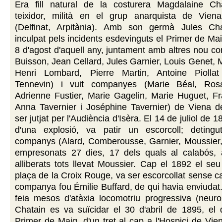
Era fill natural de la costurera Magdalaine Ch
teixidor, milità en el grup anarquista de Viena
(Delfinat, Arpitània). Amb son germà Jules Ch
inculpat pels incidents esdevinguts el Primer de Mai
8 d'agost d'aquell any, juntament amb altres nou 
Buisson, Jean Cellard, Jules Garnier, Louis Genet, 
Henri Lombard, Pierre Martin, Antoine Piollat
Tennevin) i vuit companyes (Marie Béal, Rosa
Adrienne Fustier, Marie Gagelin, Marie Huguet, Fr
Anna Tavernier i Joséphine Tavernier) de Viena de
ser jutjat per l'Audiència d'Isèra. El 14 de juliol de 1
d'una explosió, va patir un escorcoll; deting
companys (Alard, Comberousse, Garnier, Moussier, 
empresonats 27 dies, 17 dels quals al calabós,
alliberats tots llevat Moussier. Cap el 1892 el seu 
plaça de la Croix Rouge, va ser escorcollat sense ca
companya fou Émilie Buffard, de qui havia enviudat
feia mesos d'atàxia locomotriu progressiva (neurosí
Chatain es va suïcidar el 30 d'abril de 1895, el 
Primer de Maig, d'un tret al cap a l'Hospici de Vien