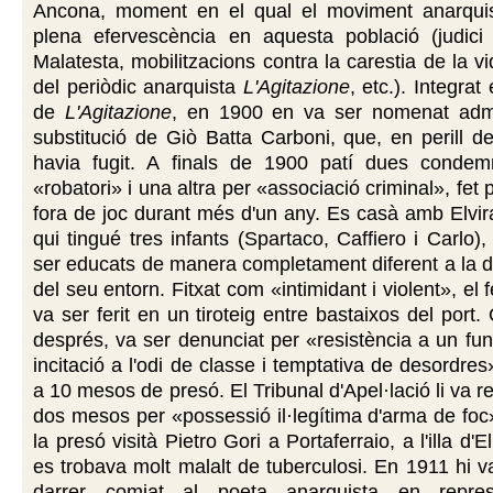
Ancona, moment en el qual el moviment anarqui
plena efervescència en aquesta població (judici 
Malatesta, mobilitzacions contra la carestia de la v
del periòdic anarquista
L'Agitazione
, etc.). Integrat
de
L'Agitazione
, en 1900 en va ser nomenat admi
substitució de Giò Batta Carboni, que, en perill de
havia fugit. A finals de 1900 patí dues conde
«robatori» i una altra per «associació criminal», fet
fora de joc durant més d'un any. Es casà amb Elvi
qui tingué tres infants (Spartaco, Caffiero i Carlo)
ser educats de manera completament diferent a la de
del seu entorn. Fitxat com «intimidant i violent», el
va ser ferit en un tiroteig entre bastaixos del port
després, va ser denunciat per «resistència a un func
incitació a l'odi de classe i temptativa de desordre
a 10 mesos de presó. El Tribunal d'Apel·lació li va r
dos mesos per «possessió il·legítima d'arma de foc»
la presó visità Pietro Gori a Portaferraio, a l'illa d'
es trobava molt malalt de tuberculosi. En 1911 hi va
darrer comiat al poeta anarquista en repres