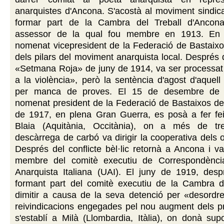
anarquistes d'Ancona. S'acostà al moviment sindical
formar part de la Cambra del Treball d'Ancona
assessor de la qual fou membre en 1913. En
nomenat vicepresident de la Federació de Bastaixo
dels pilars del moviment anarquista local. Després d
«Setmana Roja» de juny de 1914, va ser processat 
a la violència», però la sentència d'agost d'aquell
per manca de proves. El 15 de desembre de
nomenat president de la Federació de Bastaixos del
de 1917, en plena Gran Guerra, es posà a fer fei
Blaia (Aquitània, Occitània), on a més de tre
descàrrega de carbó va dirigir la cooperativa dels o
Després del conflicte bèl·lic retornà a Ancona i 
membre del comitè executiu de Correspondènci
Anarquista Italiana (UAI). El juny de 1919, des
formant part del comitè executiu de la Cambra de
dimitir a causa de la seva detenció per «desordre
reivindicacions engegades pel nou augment dels p
s'establí a Milà (Llombardia, Itàlia), on donà supo