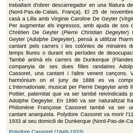
treballant d'obrer descarregador en una filatura de
(Nord-Pas-de-Calais, França). El 25 de novemb
casà a Lilla amb Virginie Caroline De Geyter (
Virg
Per augmentar els ingressos, amb ajuda de sos c
Chrétien De Geyter (
Pierre Christian Degeyter
) 
Geyter (
Adolphe Degeyter
), pensà a utilitzar l'har
cantant pels carrers i les colònies de minaires d
temps lliures o durant els períodes de desocupac
També animà els carrers de Dunkerque (Flandes
companyia de ses dues filles randaires Adolp
Cassoret, una cantant i l'altre venent cançons. 
harmònium on el juny de 1888 es va compon
L'Internationale
, musicat per Pierre Degeyter amb l
Pottier, paternitat que va ser també reivindicada
Adolphe Degeyter. En 1890 va ser naturalitzat fra
Philomène Françoise Cassoret també va ser u
cantant anarquista. Polydore Cassoret va morir l'1
1933 al seu domicili de Dunkerque (Nord-Pas-de-Cal
Polydore Cassoret (1849-1933)