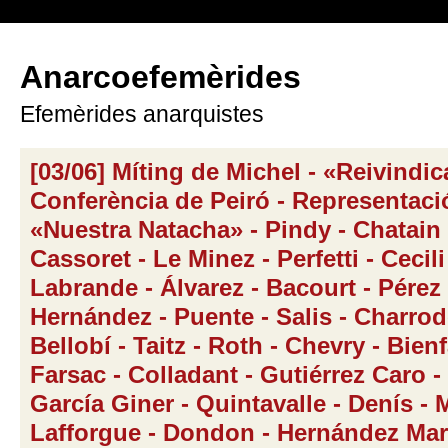
Anarcoefemèrides
Efemèrides anarquistes
[03/06] Míting de Michel - «Reivindic
Conferència de Peiró - Representaci
«Nuestra Natacha» - Pindy - Chatain 
Cassoret - Le Minez - Perfetti - Cecili
Labrande - Álvarez - Bacourt - Pérez
Hernández - Puente - Salis - Charrod
Bellobí - Taitz - Roth - Chevry - Bienf
Farsac - Colladant - Gutiérrez Caro -
García Giner - Quintavalle - Denís - 
Lafforgue - Dondon - Hernández Mari