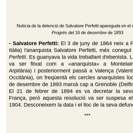
Notícia de la detenció de Salvatore Perfetti apareguda en el d
Progrés
del 16 de desembre de 1893
- Salvatore Perfetti:
El 3 de juny de 1864 neix a P
Itàlia) l'anarquista Salvatore Perfetti, més coneg
Perfetti
. Es guanyava la vida treballant d'ebenista. 
va ser fitxat com a «anarquista» a Montelaima
Arpitània) i posteriorment passà a Valença (Valenti
Occitània), on freqüentà els cercles anarquistes loc
de desembre de 1893 marxà cap a Grenoble (Delfina
El 21 de febrer de 1894 es va decretar la sev
França, però aquesta resolució va ser suspesa el
1904. Desconeixem la data i el lloc de la seva defun
***