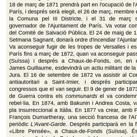
18 de març de 1871 prendrà part en l'ocupació de l
París, i després serà elegit, el 26 de març, membre 
la Comuna pel III Districte, i el 31 de març 
governador de l'Ajuntament de París. Va votar con
del Comitè de Salvació Pública. El 24 de maig de 1
Setmana Sagnant, donarà ordre d'incendiar l'Ajunta
Va aconseguir fugir de les tropes de Versalles i 
París fins a març de 1872, quan va aconseguir pas
(Suïssa) i després a Chaux-de-Fonds, on, en 
James Guillaume, esdevindrà un actiu militant de la
Jura. El 16 de setembre de 1872 va assistir al Co
antiautoritari a Saint-Imier, i després participa
congressos que el van seguir. El 9 de gener de 1873
de Guerra contra els
communards
el va condemn
rebel·lia. En 1874, amb Bakunin i Andrea Costa, v
pla insurreccional a Itàlia. En 1877 va crear, amb 
François Dumartheray, una secció francesa de l'AI
periòdic
L'Avant-Garde
. Després participarà en la 
«Libre Pensée», a Chaux-de-Fonds (Suïssa). És