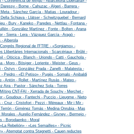
i - Conferència de Mingo - «Barcelona Libertaria» -
 Daressy - Borne - Cahuzac - Algeri - Barrera -
 Meta - Sánchez García - Matias - Louradour -
 Della Schiava - Llàtser - Schwitzguebel - Bernard
ieu - Bury - Kaneko - Paredes - Nettlau - Fontana -
illén - González Martínez - Fonte - Bolten - Arana
er - Sierra - Lera - Vázquez García - Aragó -
 - Alberola
 Congrés Regional de l'FTRE - «Sorgiamo» -
s Llibertàries Internacionals - Scarcériaux - Brûlé -
l - Oiticica - Blanch - Uriondo - Catti - Gauchola -
a - Moro - Bösiger - Loriente - Meister - Geus -
i - Ostyn - González Prada - Zanelli - Malatesta -
 - Peidro - «El Petiso» - Pugès - Somalo - Anibaldi
e - Antón - Rollet - Martínez Rusás - Mateo -
ez Aira - Pastor - Sánchez Sola - Torres
 Míting CNT-FAI - Xerrada de Souchy - Merchet -
er - Goudoux - Fantechi - Puccio - Lieugme - Nieto
 - Cruz - Cristofori - Pezzi - Méreaux - Mir i Mir -
 Terrón - Giménez Tomás - Medina Onrubia - Mas
 Morales - Aurelio Fernández - Givney - Bermejo -
 - Borodaenko - Moral
 «La Rebelión» - «Les Semailles» - Picnic
» - Atemptat contra Stagnetti - Cauen reductes