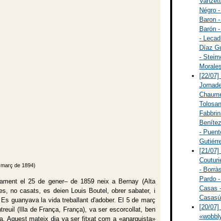
Vanzett
Négro -
Baron -
Barón -
- Lecad
Díaz Gu
- Steim
Morales
[22/07]
Jornade
Chaumei
Tolosan
Fabbrin
Benítez
- Puent
Gutiérr
[21/07]
Couturi
e març de 1894)
- Borràs
Pardo -
niament el 25 de gener– de 1859 neix a Bernay (Alta
Casas -
, no casats, es deien Louis Boutel, obrer sabater, i
Casasús
 Es guanyava la vida treballant d'adober. El 5 de març
[20/07]
reuil (Illa de França, França), va ser escorcollat, ben
«wobbly
ta. Aquest mateix dia va ser fitxat com a «anarquista»