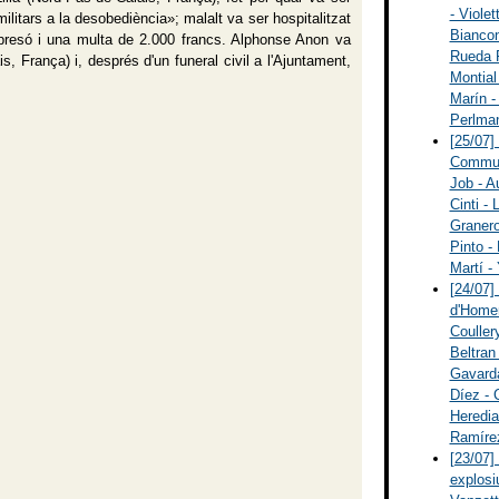
- Viole
ilitars a la desobediència»; malalt va ser hospitalitzat
Biancon
 presó i una multa de 2.000 francs. Alphonse Anon va
Rueda P
is, França) i, després d'un funeral civil a l'Ajuntament,
Montial 
Marín -
Perlman
[25/07]
Communi
Job - Au
Cinti - 
Granero
Pinto -
Martí -
[24/07]
d'Homen
Couller
Beltran
Gavarda
Díez - 
Heredia
Ramíre
[23/07]
explosi