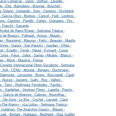
ació Comarcal - Tanini - Duffour - Léveillé -
e - Elia - Barriobero - Bournat - Bouchet -
 Solano - Izquierdo - Soto - Centeno - Occhipinti
 - García Olivo - Boiteux - Cancel - Fedi - Lesbros -
ira - Clastres - Perelló - Carles - Granados - Oro -
- Fiaschi - Gavarda
 Avalot de Raon-l'Etape - Setmana Tràgica -
ó de Binazzi - Fulliquet - Arsius - Maurin -
r - Rossignol - Masson - Felici - Beaugin - Mariño
 Vives - Gaiour - San Agustín - Jourdan - Viñas -
li - Estallo - Tisner - Hanot - Eymard - Costa
Costa - Fieux - Juliot - Sarrau - Alkalay - Blasco -
s - Mock - Maurice - Ferrua
 Congrés Internacional Obrer Socialista - Setmana
 - AIA - CENU - Montial - Bergero - Duchmann -
- Dalmonte - Lecourtier - Bruno - Bucciarelli - Caioli
- Alusse - Javierre - Gally - Ros - Vallejo -
s - Tarín - Rodríguez Fernández - Favilla -
 - Gardeñas - Jiménez Pérez - Lapeña - Pastor -
 - García de Altamira - Cabruja - Roumilhac -
 - De Jong - Le Bris - Cochet - Lavorel - Cano
 «The Alarm» - «La Lotta» - Setmana Tràgica -
Goldman: The Anarchist Guest» - Maurer -
sek - Bertani - Hutteaux - Berthelot - Díaz Guillén