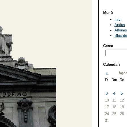
Menú
Inici
Arxius
Àlbums
Bloc d
Cerca
Calendari
«
Agos
Dl
Dm
Dc
3
4
5
10
11
12
17
18
19
24
25
26
31