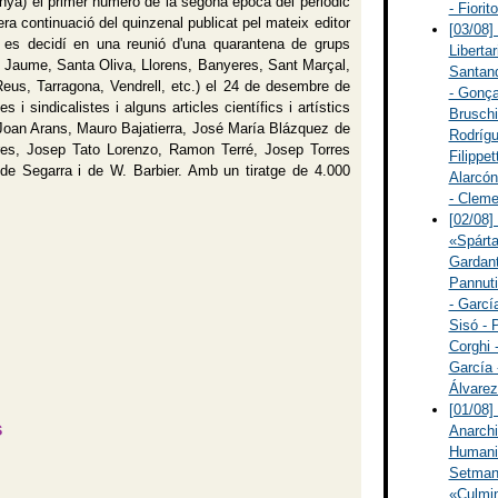
ya) el primer número de la segona època del periòdic
- Fiorit
era continuació del quinzenal publicat pel mateix editor
[03/08]
 es decidí en una reunió d'una quarantena de grups
Libertar
nt Jaume, Santa Oliva, Llorens, Banyeres, Sant Marçal,
Santand
, Reus, Tarragona, Vendrell, etc.) el 24 de desembre de
- Gonça
 sindicalistes i alguns articles científics i artístics
Bruschi
ar Joan Arans, Mauro Bajatierra, José María Blázquez de
Rodrígu
es, Josep Tato Lorenzo, Ramon Terré, Josep Torres
Filippet
n de Segarra i de W. Barbier. Amb un tiratge de 4.000
Alarcón
- Cleme
[02/08]
«Spárta
Gardant
Pannuti
- Garcí
Sisó - 
Corghi 
García 
Álvarez
[01/08]
s
Anarchi
Humanit
Setmana
«Culmin