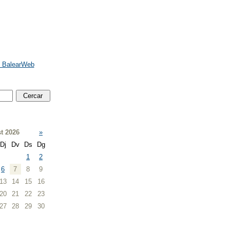
e BalearWeb
t 2026
»
Dj
Dv
Ds
Dg
1
2
6
7
8
9
13
14
15
16
20
21
22
23
27
28
29
30