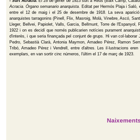
- Surt
Acracia
:
El 28 de gener de 1923 surt a Reus (Baix Camp, Catalun
Acracia. Órgano semanario anarquista
. Editat per Hermós Plaja i Saló, 
entre el 12 de maig i el 25 de desembre de 1918. La seva aparició
anarquistes tarragonins (Pinell, Flix, Masroig, Molà, Vinebre, Ascó, Sa
Lleger, Bellvei, Papiolet, Valls, Garcia, Bellmunt, Torre de l'Espanyol
1922 i on es decidí que només publicarien notícies purament anarquistes i
d'interès, i que seria finançada pel conjunt de grups. Hi van col·labor
Pedro, Sebastià Clarà, Antonia Maymon, Amadeo Pérez, Ramon Serr
Tribó, Amadeo Pérez i Vendrell, entre d'altres. Les il·lustracions ere
exemplars, en van sortir cinc números, l'últim el 17 de març de 1923.
Naixement