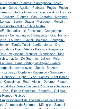
tte - D'Antonio - Santos - Santágueda - Adler -
cini - Gordo - Aguilar - Pedraza - Pugès - Puddu -
érez - Pintado - Gouarin - Tepernowski - Oiticica -
- Coullery - Fuentes - Sas - Cristofoli - Martínez-
 Longas - Serón - Gracia - Meseguer - Monclin -
 - Cubota - Mallo - Silvia Mistral
 «El Libertario» - «Il Pensiero» - Groupement
ste - Col·lectivització transports - Gran Picnic -
stin - Fournier - Blavier - Boisson - Bourgain -
Liothier - Tomàs Turull - Jordà - Llerda - Oro -
 - Fabbri - Díaz Ortega - Babois - Busquets -
 Dard - Veysseire - Meunier - Mendelson - Mas
 Yebra - Lizán - De Guzmán - Jullien - Meler
 Columna Durruti - Míting al Wagran - «Acte
atge als nostres avis» - Jacob - Mazade -
y - Estassy - Borderie - Kavernido - Gromaire -
 - Hennacy - Dugne - Giné - Dantas - Font Bauló -
 - Caussimon - Réal - Alerini - Deforge - Fragori -
Carballido - Peiró - Gasperi - Pi - Basa - Benayas -
 - Foz - Electra González - Boutefeu - Guijarro -
z Romeo - Garcés
 Empresonament de Thoreau - Cas dels llibres
us - Atemptat de Berkman - Míting pro Sacco i