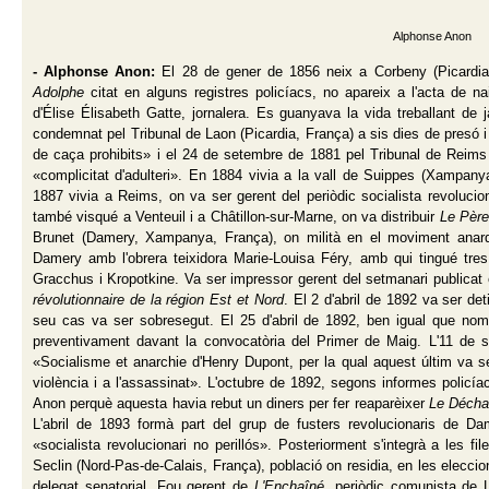
Alphonse Anon
- Alphonse Anon:
El 28 de gener de 1856 neix a Corbeny (Picardia
Adolphe
citat en alguns registres policíacs, no apareix a l'acta de n
d'Élise Élisabeth Gatte, jornalera. Es guanyava la vida treballant de 
condemnat pel Tribunal de Laon (Picardia, França) a sis dies de presó i
de caça prohibits» i el 24 de setembre de 1881 pel Tribunal de Reim
«complicitat d'adulteri». En 1884 vivia a la vall de Suippes (Xampanya
1887 vivia a Reims, on va ser gerent del periòdic socialista revolucio
també visqué a Venteuil i a Châtillon-sur-Marne, on va distribuir
Le Père
Brunet (Damery, Xampanya, França), on milità en el moviment anar
Damery amb l'obrera teixidora Marie-Louisa Féry, amb qui tingué tres 
Gracchus i Kropotkine. Va ser impressor gerent del setmanari public
révolutionnaire de la région Est et Nord
. El 2 d'abril de 1892 va ser de
seu cas va ser sobresegut. El 25 d'abril de 1892, ben igual que no
preventivament davant la convocatòria del Primer de Maig. L'11 de 
«Socialisme et anarchie d'Henry Dupont, per la qual aquest últim va s
violència i a l'assassinat». L'octubre de 1892, segons informes polic
Anon perquè aquesta havia rebut un diners per fer reaparèixer
Le Décha
L'abril de 1893 formà part del grup de fusters revolucionaris de Da
«socialista revolucionari no perillós». Posteriorment s'integrà a les 
Seclin (Nord-Pas-de-Calais, França), població on residia, en les elecci
delegat senatorial. Fou gerent de
L'Enchaîné
, periòdic comunista de L