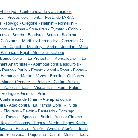
 «Liberty» - Conferència dels anarquistes
cs - Procés dels Trenta - Festa de l'ARAC -
i - Rovigo - Grégoire - Nannini - Nomellini -
oot - Adamas - Souvairan - Eymard - Gobbi -
uovo - Barrón - Bautista - Sarrau - Boltaina -
 Cañizares - Martínez Fernández - González Gil -
on - Capette - Mainfroy - Martin - Jourdan - Mella
- Pasanau - Pujol - Montoliu - Cabero
 Bande Noire - «La Protesta» - Moncaleano - «Le
nt Anarchiste» - Atemptat contra esquirols -
- Reano - Pauly - Froget - Moral - Rotot - Flores -
 Hernández Martín - Vives - Bateller - Quiñones -
Marie - Ceccarelli - Palante - Caffin - Aubin -
 Zanella - Bassi - Viscasillas - Ferri - Rubio -
- Rodríguez Gómez - Volin
 Conferència de Rimini - Atemptat contra
erra - Atac contra «La Pampa Libre» - «Vida
- Flourens - Pavón - Penteado - Domingo
l - Pascal - Spadoni - Bellini - Aguilar Gimeno -
ojas - Chabany - Popov - Verde - Pagès Xartó -
avarro - Pirozzo - Vallès - Avrich - Atarés - Horna
ero Sepúlveda - Duquesne - Cariat - Moles - Basty