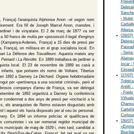
Present
Delesall
Sánchez
- Mulet
, França) l'anarquista Alphonse Anon –el segon nom
Carballe
aixement. Era fill de Joseph Marcel Anon, manobre, i
Albesa 
jardiner i de vinyataire. El 2 de març de 1877 va ser
[28/07]
 a 50 francs de multa per «possessió il·legal d'enginys
Detenci
s (Xampanya-Ardenes, França) a 15 dies de presó per
Pausade
, França), on militava en el grup socialista local. En
- Serra
nari
La Défense des Travailleurs
. Aquesta mateix any
Abenavo
 Peinard
i
La Révolte
. En 1889 treballava de jardiner a
Iscar - 
quista local. El 23 de novembre de 1889 es casà a
Céspede
infants, que portaren els noms de Voltaire, Tiberius
[27/07]
at en 1892 a Damery
Le Déchard. Organe hebdomadaire
Tràgica
tingut per «pertinença a una societat criminal», però el
Antillí 
mbrosos companys d'arreu de França, va ser detingut
- Frédy 
setembre de 1892 organitzà a Damery la conferència
Viñuale
er condemnat a dos anys de presó per «incitació a la
Chanson
íacs, els anarquistes de Reims estaven disgustats amb
Cartañà
rd
i aquest els havia disposats per al seu ús personal.
Cortese
mery. En 1894 un informe policíac el qualificava de
[26/07]
files comunistes i va ser nomenat regidor municipal de
«Emma 
ons municipals de maig de 1929 i, més tard, candidat a
Bruchac
illa (Nord-Pas-de-Calais, França), fet pel qual va ser