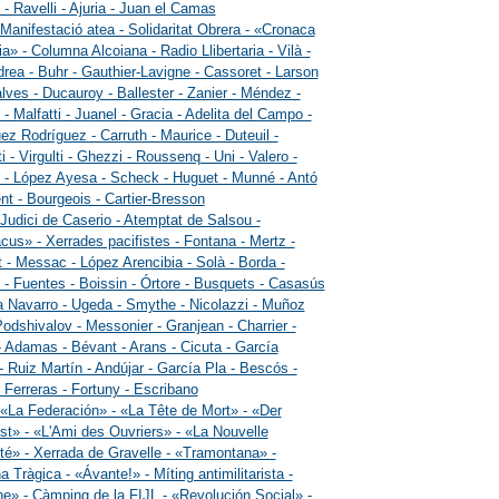
o - Ravelli - Ajuria - Juan el Camas
 Manifestació atea - Solidaritat Obrera - «Cronaca
ia» - Columna Alcoiana - Radio Llibertaria - Vilà -
rea - Buhr - Gauthier-Lavigne - Cassoret - Larson
lves - Ducauroy - Ballester - Zanier - Méndez -
 - Malfatti - Juanel - Gracia - Adelita del Campo -
ez Rodríguez - Carruth - Maurice - Duteuil -
ti - Virgulti - Ghezzi - Roussenq - Uni - Valero -
 - López Ayesa - Scheck - Huguet - Munné - Antó
nt - Bourgeois - Cartier-Bresson
 Judici de Caserio - Atemptat de Salsou -
cus» - Xerrades pacifistes - Fontana - Mertz -
 - Messac - López Arencibia - Solà - Borda -
 - Fuentes - Boissin - Órtore - Busquets - Casasús
a Navarro - Ugeda - Smythe - Nicolazzi - Muñoz
Podshivalov - Messonier - Granjean - Charrier -
- Adamas - Bévant - Arans - Cicuta - García
- Ruiz Martín - Andújar - García Pla - Bescós -
 Ferreras - Fortuny - Escribano
 «La Federación» - «La Tête de Mort» - «Der
st» - «L'Ami des Ouvriers» - «La Nouvelle
é» - Xerrada de Gravelle - «Tramontana» -
 Tràgica - «Ávante!» - Míting antimilitarista -
e» - Càmping de la FIJL - «Revolución Social» -