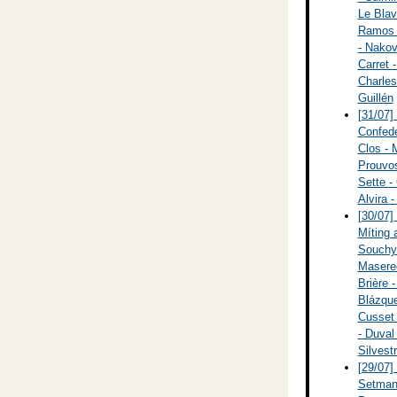
Le Blav
Ramos -
- Nakov
Carret 
Charles
Guillén
[31/07]
Confede
Clos - 
Prouvos
Sette - 
Alvira 
[30/07]
Míting 
Souchy 
Maseree
Brière 
Blázque
Cusset 
- Duval
Silvest
[29/07]
Setmana