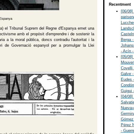
Recentment
[06/08]
parisen
'Espanya
Lucches
a) el Tribunal Suprem del Regne d'Espanya emet una
Landsch
lectivisme amb el propòsit d'emprendre i de sostenir la
Casteln
ària a la moral pública, doncs contradiu l'autoritat i la
Berga -
eri de Governació espanyol per a promulgar la Llei
Johanss
- Acín 
[05/08]
Mouveme
Covelli 
Galve -
Eudes - 
Condón -
Guigui 
[04/08]
Salvati
Nueva» 
Germina
Gómez R
Pérez N
- Guerr