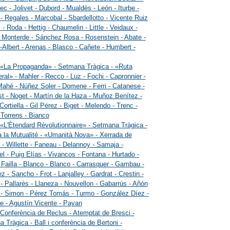
ec - Jolivet - Dubord - Mualdès - León - Iturbe -
 Regales - Marcobal - Sbardellotto - Vicente Ruiz
 - Roda - Hettig - Chaumelin - Little - Veidaux -
- Monterde - Sánchez Rosa - Rosenstein - Abate -
-Albert - Arenas - Blasco - Cañete - Humbert -
 «La Propaganda» - Setmana Tràgica - «Ruta
ral» - Mahler - Recco - Luz - Fochi - Capronnier -
Mahé - Núñez Soler - Domene - Ferri - Catanese -
t - Noget - Martín de la Haza - Muñoz Benítez -
Cortiella - Gil Pérez - Biget - Melendo - Trenc -
- Torrens - Bianco
 «L'Étendard Révolutionnaire» - Setmana Tràgica -
a la Mutualité - «Umanità Nova» - Xerrada de
- Willette - Faneau - Delannoy - Samaja -
l - Puig Elías - Vivancos - Fontana - Hurtado -
- Failla - Blanco - Blanco - Carrasquer - Gambau -
z - Sancho - Frot - Lanjalley - Gardrat - Crestin -
- Pallarès - Llaneza - Nouvellon - Gabarrús - Añón
 - Simon - Pérez Tomás - Turmo - González Díez -
re - Agustín Vicente - Payan
 Conferència de Reclus - Atemptat de Bresci -
 Tràgica - Ball i conferència de Bertoni -