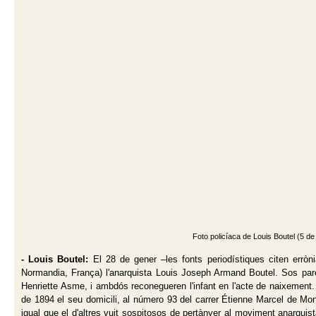
Foto policíaca de Louis Boutel (5 d
- Louis Boutel:
El 28 de gener –les fonts periodístiques citen errò
Normandia, França) l'anarquista Louis Joseph Armand Boutel. Sos pares
Henriette Asme, i ambdós reconegueren l'infant en l'acte de naixement.
de 1894 el seu domicili, al número 93 del carrer Étienne Marcel de Mont
igual que el d'altres vuit sospitosos de pertànyer al moviment anarquis