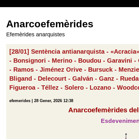
Anarcoefemèrides
Efemèrides anarquistes
[28/01] Sentència antianarquista - «Acracia»
- Bonsignori - Merino - Boudou - Garavini - 
- Ramos - Jiménez Orive - Bursuck - Menzies
Bligand - Delecourt - Galván - Ganz - Rueda
Figueroa - Téllez - Solero - Lozano - Wood
efemerides | 28 Gener, 2026 12:38
Anarcoefemèrides del
Esdevenimen