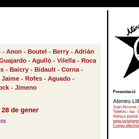
 - Anon - Boutel - Berry - Adrián
Guajardo - Agulló - Vilella - Roca
 - Baicry - Bidault - Corna -
 Jaime - Rofes - Aguado -
cock - Jimeno
Presentació
Ateneu Lli
Joan Alcover,
 28 de gener
Telèfon i fax:
Adreça postal
ts
www.estelnegr
Correu electrò
-----------------