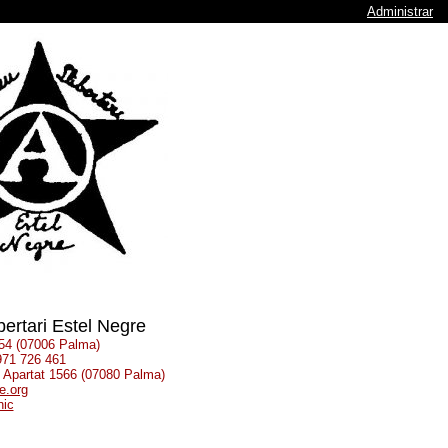
Administrar
bertari Estel Negre
 54 (07006 Palma)
 971 726 461
: Apartat 1566 (07080 Palma)
e.org
nic