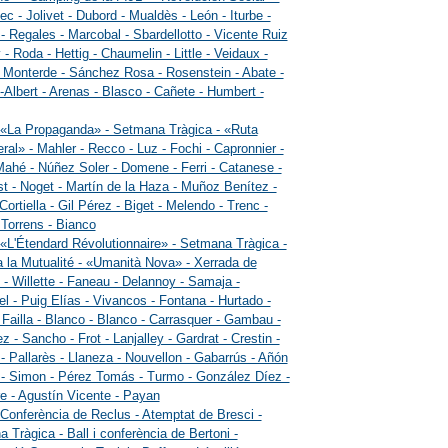
ec - Jolivet - Dubord - Mualdès - León - Iturbe -
 Regales - Marcobal - Sbardellotto - Vicente Ruiz
 - Roda - Hettig - Chaumelin - Little - Veidaux -
- Monterde - Sánchez Rosa - Rosenstein - Abate -
-Albert - Arenas - Blasco - Cañete - Humbert -
 «La Propaganda» - Setmana Tràgica - «Ruta
ral» - Mahler - Recco - Luz - Fochi - Capronnier -
Mahé - Núñez Soler - Domene - Ferri - Catanese -
t - Noget - Martín de la Haza - Muñoz Benítez -
Cortiella - Gil Pérez - Biget - Melendo - Trenc -
- Torrens - Bianco
 «L'Étendard Révolutionnaire» - Setmana Tràgica -
a la Mutualité - «Umanità Nova» - Xerrada de
- Willette - Faneau - Delannoy - Samaja -
l - Puig Elías - Vivancos - Fontana - Hurtado -
- Failla - Blanco - Blanco - Carrasquer - Gambau -
z - Sancho - Frot - Lanjalley - Gardrat - Crestin -
- Pallarès - Llaneza - Nouvellon - Gabarrús - Añón
 - Simon - Pérez Tomás - Turmo - González Díez -
re - Agustín Vicente - Payan
 Conferència de Reclus - Atemptat de Bresci -
 Tràgica - Ball i conferència de Bertoni -