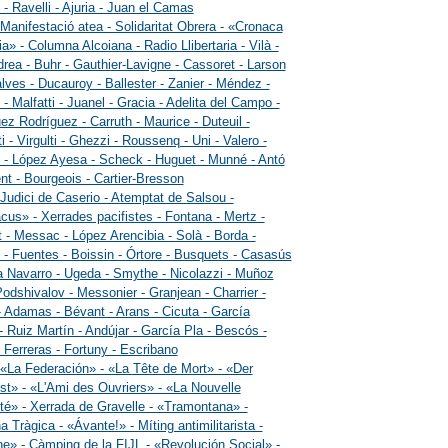
o - Ravelli - Ajuria - Juan el Camas
 Manifestació atea - Solidaritat Obrera - «Cronaca
ia» - Columna Alcoiana - Radio Llibertaria - Vilà -
rea - Buhr - Gauthier-Lavigne - Cassoret - Larson
lves - Ducauroy - Ballester - Zanier - Méndez -
 - Malfatti - Juanel - Gracia - Adelita del Campo -
ez Rodríguez - Carruth - Maurice - Duteuil -
ti - Virgulti - Ghezzi - Roussenq - Uni - Valero -
 - López Ayesa - Scheck - Huguet - Munné - Antó
nt - Bourgeois - Cartier-Bresson
 Judici de Caserio - Atemptat de Salsou -
cus» - Xerrades pacifistes - Fontana - Mertz -
 - Messac - López Arencibia - Solà - Borda -
 - Fuentes - Boissin - Órtore - Busquets - Casasús
a Navarro - Ugeda - Smythe - Nicolazzi - Muñoz
Podshivalov - Messonier - Granjean - Charrier -
- Adamas - Bévant - Arans - Cicuta - García
- Ruiz Martín - Andújar - García Pla - Bescós -
 Ferreras - Fortuny - Escribano
 «La Federación» - «La Tête de Mort» - «Der
st» - «L'Ami des Ouvriers» - «La Nouvelle
é» - Xerrada de Gravelle - «Tramontana» -
 Tràgica - «Ávante!» - Míting antimilitarista -
e» - Càmping de la FIJL - «Revolución Social» -