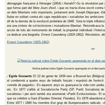
démagogie française à l'étranger
(1854) i
Hurrah!!! Ou la révolution par
que forma part del llibre
Jours d'exil
, i que es tracta d'una escrit contr
un dels llibertaris més importants, juntament amb Joseph Déjacque, d'a
lluitar en solitari contra els caps republicans i socialistes les ambicio
ell de la derrota de la revolució proletària de 1848. Sota la triple influè
era una síntesi de col·lectivisme i mutualisme llibertari. Reivindicava la 
accés de tots als instruments de treball, la propietat individual i l'inter
va dedicar una biografia:
Ernest Coeurderoy (1825-1862). Révolution, dé
Ernest Coeurderoy (1825-1862)
***
Notícia judicial sobre Egide Govaerts apareguda en el diari par
- Egide Govaerts:
El 22 de gener de 1839 neix a Brussel·les (Bèlgica) l
el condemnà a quatre anys de treballs forçats i expulsió de l'exèrci
«venda de pagarés». En aquests anys es guanyava la vida com podia, ven
etc. En 1877 s'afilià al Socialistsche Partij (SP, Partit Socialista)
socialista» i per això també era anomenat «Partit Evolucionista». El s
que se celebrà a Gant (Flandes Oriental, Flandes). En 1878 abandonà el 
Entre 1877 i 1880 fou membre d'un grup de lliurepensadors radicals, «