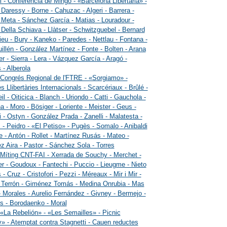
i - Conferència de Mingo - «Barcelona Libertaria» -
 Daressy - Borne - Cahuzac - Algeri - Barrera -
 Meta - Sánchez García - Matias - Louradour -
 Della Schiava - Llàtser - Schwitzguebel - Bernard
ieu - Bury - Kaneko - Paredes - Nettlau - Fontana -
illén - González Martínez - Fonte - Bolten - Arana
er - Sierra - Lera - Vázquez García - Aragó -
 - Alberola
 Congrés Regional de l'FTRE - «Sorgiamo» -
s Llibertàries Internacionals - Scarcériaux - Brûlé -
l - Oiticica - Blanch - Uriondo - Catti - Gauchola -
a - Moro - Bösiger - Loriente - Meister - Geus -
i - Ostyn - González Prada - Zanelli - Malatesta -
 - Peidro - «El Petiso» - Pugès - Somalo - Anibaldi
e - Antón - Rollet - Martínez Rusás - Mateo -
ez Aira - Pastor - Sánchez Sola - Torres
 Míting CNT-FAI - Xerrada de Souchy - Merchet -
er - Goudoux - Fantechi - Puccio - Lieugme - Nieto
 - Cruz - Cristofori - Pezzi - Méreaux - Mir i Mir -
 Terrón - Giménez Tomás - Medina Onrubia - Mas
 Morales - Aurelio Fernández - Givney - Bermejo -
 - Borodaenko - Moral
 «La Rebelión» - «Les Semailles» - Picnic
» - Atemptat contra Stagnetti - Cauen reductes