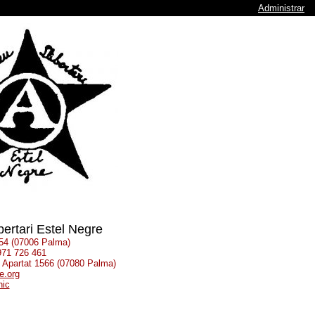
Administrar
bertari Estel Negre
 54 (07006 Palma)
 971 726 461
: Apartat 1566 (07080 Palma)
e.org
nic