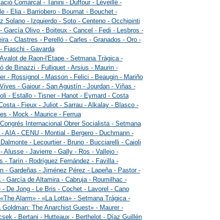
ació Comarcal - Tanini - Duffour - Léveillé -
e - Elia - Barriobero - Bournat - Bouchet -
 Solano - Izquierdo - Soto - Centeno - Occhipinti
 - García Olivo - Boiteux - Cancel - Fedi - Lesbros -
ira - Clastres - Perelló - Carles - Granados - Oro -
- Fiaschi - Gavarda
 Avalot de Raon-l'Etape - Setmana Tràgica -
ó de Binazzi - Fulliquet - Arsius - Maurin -
r - Rossignol - Masson - Felici - Beaugin - Mariño
 Vives - Gaiour - San Agustín - Jourdan - Viñas -
li - Estallo - Tisner - Hanot - Eymard - Costa
Costa - Fieux - Juliot - Sarrau - Alkalay - Blasco -
s - Mock - Maurice - Ferrua
 Congrés Internacional Obrer Socialista - Setmana
 - AIA - CENU - Montial - Bergero - Duchmann -
- Dalmonte - Lecourtier - Bruno - Bucciarelli - Caioli
- Alusse - Javierre - Gally - Ros - Vallejo -
s - Tarín - Rodríguez Fernández - Favilla -
 - Gardeñas - Jiménez Pérez - Lapeña - Pastor -
 - García de Altamira - Cabruja - Roumilhac -
 - De Jong - Le Bris - Cochet - Lavorel - Cano
 «The Alarm» - «La Lotta» - Setmana Tràgica -
Goldman: The Anarchist Guest» - Maurer -
sek - Bertani - Hutteaux - Berthelot - Díaz Guillén