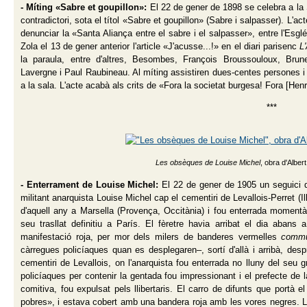
- Míting «Sabre et goupillon»:
El 22 de gener de 1898 se celebra a la 
contradictori, sota el títol «Sabre et goupillon» (Sabre i salpasser). L'ac
denunciar la «Santa Aliança entre el sabre i el salpasser», entre l'Esglé
Zola el 13 de gener anterior l'article «J'acusse...!» en el diari parisenc
L
la paraula, entre d'altres, Besombes, François Broussouloux, Brune
Lavergne i Paul Raubineau. Al míting assistiren dues-centes persones i 
a la sala. L'acte acabà als crits de «Fora la societat burgesa! Fora [Henri]
***
Les obsèques de Louise Michel
, obra d'Albe
- Enterrament de Louise Michel:
El 22 de gener de 1905 un seguici 
militant anarquista Louise Michel cap el cementiri de Levallois-Perret (I
d'aquell any a Marsella (Provença, Occitània) i fou enterrada momentàn
seu trasllat definitiu a París. El fèretre havia arribat el dia abans 
manifestació roja, per mor dels milers de banderes vermelles
commu
càrregues policíaques quan es desplegaren–, sortí d'allà i arribà, des
cementiri de Levallois, on l'anarquista fou enterrada no lluny del seu
policíaques per contenir la gentada fou impressionant i el prefecte de l
comitiva, fou expulsat pels llibertaris. El carro de difunts que portà
pobres», i estava cobert amb una bandera roja amb les vores negres. L