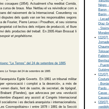
Vanzett
 les cosaques
(1854). Actualment s'ha reeditat
Corrida
,
Négro -
a la cursa de braus. Max Nettlau el va reivindicar com a
Baron -
bans del naixement de la Internacional. Coeurderoy va
Barón -
ns i disputes dels quals van ser les responsables segons
- Lecad
ncia de Fourier, Pierre Leroux i Proudhon, el seu sistema
Díaz Gu
propietat col·lectiva dels mitjans de producció, el lliure
- Steim
canvi dels productes del treball. En 2005 Alain Brossat li
Morales
sespoir et prophétisme
.
[22/07]
Jornade
Chaumei
Tolosan
Fabbrin
Benítez
- Puent
Gutiérr
isenc
Le Temps
del 24 de setembre de 1885
[21/07]
'anarquista Egide Goverts. En 1861 un tribunal militar
Couturi
t per «provocació i complot a la deserció», a més de
- Borràs
en diaris, fent de sastre, de secretari, de tipògraf,
Pardo -
 de Brabant (Flandes), que advocava per una «evolució
Casas -
etembre d'aquest any assistí al Congrés Internacional
Casasús
socialisme i es declarà anarquista i internacionalista.
[20/07]
Les Cosmopolitains» i entre 1878 i 1881 de la Secció
«wobbly