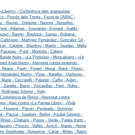
 «Liberty» - Conferència dels anarquistes
cs - Procés dels Trenta - Festa de l'ARAC -
i - Rovigo - Grégoire - Nannini - Nomellini -
oot - Adamas - Souvairan - Eymard - Gobbi -
uovo - Barrón - Bautista - Sarrau - Boltaina -
 Cañizares - Martínez Fernández - González Gil -
on - Capette - Mainfroy - Martin - Jourdan - Mella
- Pasanau - Pujol - Montoliu - Cabero
 Bande Noire - «La Protesta» - Moncaleano - «Le
nt Anarchiste» - Atemptat contra esquirols -
- Reano - Pauly - Froget - Moral - Rotot - Flores -
 Hernández Martín - Vives - Bateller - Quiñones -
Marie - Ceccarelli - Palante - Caffin - Aubin -
 Zanella - Bassi - Viscasillas - Ferri - Rubio -
- Rodríguez Gómez - Volin
 Conferència de Rimini - Atemptat contra
erra - Atac contra «La Pampa Libre» - «Vida
- Flourens - Pavón - Penteado - Domingo
l - Pascal - Spadoni - Bellini - Aguilar Gimeno -
ojas - Chabany - Popov - Verde - Pagès Xartó -
avarro - Pirozzo - Vallès - Avrich - Atarés - Horna
ero Sepúlveda - Duquesne - Cariat - Moles - Basty