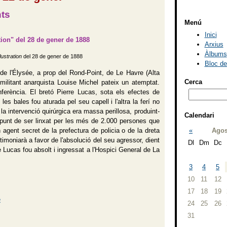
ts
Menú
Inici
Arxius
Àlbums
llustration
del 28 de gener de 1888
Bloc d
e l'Élysée, a prop del Rond-Point, de Le Havre (Alta
Cerca
militant anarquista Louise Michel pateix un atemptat.
nferència. El bretó Pierre Lucas, sota els efectes de
 les bales fou aturada pel seu capell i l'altra la ferí no
la intervenció quirúrgica era massa perillosa, produint-
Calendari
 punt de ser linxat per les més de 2.000 persones que
agent secret de la prefectura de policia o de la dreta
«
Agos
timoniarà a favor de l'absolució del seu agressor, dient
Dl
Dm
Dc
 Lucas fou absolt i ingressat a l'Hospici General de La
3
4
5
10
11
12
17
18
19
24
25
26
31