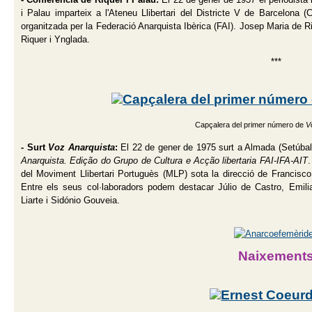
i Palau imparteix a l'Ateneu Llibertari del Districte V de Barcelona (
organitzada per la Federació Anarquista Ibèrica (FAI). Josep Maria de Riqu
Riquer i Ynglada.
***
Capçalera del primer número de
V
- Surt
Voz Anarquista
:
El 22 de gener de 1975 surt a Almada (Setúbal
Anarquista. Edição do Grupo de Cultura e Acção libertaria FAI-IFA-AIT
.
del Moviment Llibertari Portuguès (MLP) sota la direcció de Francisco
Entre els seus col·laboradors podem destacar Júlio de Castro, Emili
Liarte i Sidónio Gouveia.
Naixement