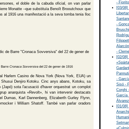
- Fiorit
ersones, el doble de la cabuda oficial, on van parlar
[03/08]
ierre Monatte –que substituïa Benoît Brooutchoux que
Libertar
ns al 1916 una manifestació a la seva tomba tenia lloc
Santand
- Gonça
Bruschi
Rodrígu
Filippet
Alarcón
- Cleme
[02/08]
«Spárta
e Barre
Cronaca Sovversiva
del 22 de gener de 1916
Gardant
Pannuti
 al Harlem Casino de Nova York (Nova York, EUA) un
- Garcí
ès Shusui Denjiro Kotoku. Cinc anys abans, Kotoku, sa
Sisó - 
(Japó) sota l'acusació d'haver orquestrat un complot
Corghi 
 grup anarquista «Revolt», hi van intervenir destacats
García 
hel Dumas, Karl Dannenberg, Elizaberth Gurley Flynn,
Álvarez
ernocker i William Shatoff. També van parlar oradors
[01/08]
Anarchi
Humanit
Setmana
«Culmin