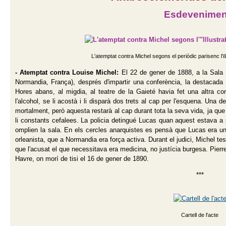
Esdevenimen
L'atemptat contra Michel segons el periòdic parisenc l'
I
- Atemptat contra Louise Michel:
El 22 de gener de 1888, a la Sala d
Normandia, França), després d'impartir una conferència, la destacada 
Hores abans, al migdia, al teatre de la Gaieté havia fet una altra co
l'alcohol, se li acostà i li disparà dos trets al cap per l'esquena. Una de
mortalment, però aquesta restarà al cap durant tota la seva vida, ja que 
li constants cefalees. La policia detingué Lucas quan aquest estava a
omplien la sala. En els cercles anarquistes es pensà que Lucas era un 
orleanista, que a Normandia era força activa. Durant el judici, Michel tes
que l'acusat el que necessitava era medicina, no justícia burgesa. Pierre
Havre, on morí de tisi el 16 de gener de 1890.
***
Cartell de l'acte