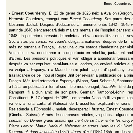
Ernest Coeurderoy
- Ernest Coeurderoy:
El
22 de gener de 1825 neix a Avallon (Borgon
Herneste Courderoy, conegut com
Ernest Coeurderoy
. Sos pares des d
Cozarine Baelial. Després d'educar-se a Tonnerre, entre 1842 i 1845 
partir de 1846 s'encarregarà dels malalts mentals de l'hospital parisenc 
1848 i la posterior repressió del proletariat el van radicalitzar en le
Socialistes parisencs, va veure's obligat a exiliar-se, després de la 
més no tornaria a França, llevat una curta estada clandestina per vis
Versalles el va condemnar a la deportació en rebel·lia, juntament amb
d'altres. Les pressions polítiques el van obligar a abandonar Suïssa
després va ser expulsat instal·lant-se a Londres, on enviarà articles al 
va viatjar a Espanya i a Madrid, entre juliol i agost d'aquell any, es
traslladar-se de bell nou al Regne Unit per revisar la publicació de la pr
França. Més tard retornarà a Espanya (Bilbao, Sant Sebastià, Santander
a Itàlia, on publicarà a Torí el seu llibre més conegut,
Hurrah!!!
. El 6 de
Rampont, filla d'un amic de son pare, Germain Rampont-Léchin, rep
Constituent. El 17 d'agost de 1859, l'emperador Napoleó III va promulga
va enviar una carta al
National
de Brussel·les explicant-ne raons.
Resistència a l'Opressió», malalt, desesperat i frustrat, Ernest Coeur
(Ginebra, Suïssa). A més de nombrosos articles, va publicar algunes obr
combat, ou Dernier grand assaut qui vient de se livrer entre les citoy
Pierre Leroux, Martin Nadaud, Malarmet et autres Hercules du Nord
l'homme et dans la société
(1852),
Jours d'exil
(1854-1855, en dos vo