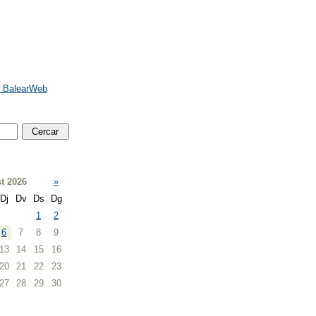
e BalearWeb
t 2026
»
Dj
Dv
Ds
Dg
1
2
6
7
8
9
13
14
15
16
20
21
22
23
27
28
29
30