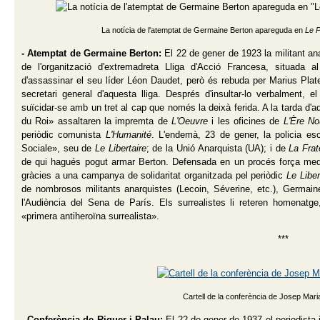
La notícia de l'atemptat de Germaine Berton apareguda en
Le P
- Atemptat de Germaine Berton:
El 22 de gener de 1923 la militant a
de l'organització d'extremadreta Lliga d'Acció Francesa, situada 
d'assassinar el seu líder Léon Daudet, però és rebuda per Marius Pla
secretari general d'aquesta lliga. Després d'insultar-lo verbalment, 
suïcidar-se amb un tret al cap que només la deixà ferida. A la tarda d'aq
du Roi» assaltaren la impremta de
L'Oeuvre
i les oficines de
L'Ère No
periòdic comunista
L'Humanité
. L'endemà, 23 de gener, la policia esc
Sociale», seu de
Le Libertaire
; de la Unió Anarquista (UA); i de
La Frat
de qui hagués pogut armar Berton. Defensada en un procés força medià
gràcies a una campanya de solidaritat organitzada pel periòdic
Le Liber
de nombrosos militants anarquistes (Lecoin, Séverine, etc.), Germai
l'Audiència del Sena de París. Els surrealistes li reteren homenatge, 
«primera antiheroïna surrealista».
***
Cartell de la conferència de Josep Mari
- Conferència de Riquer i Palau:
El 22 de gener de 1937 el periodista 