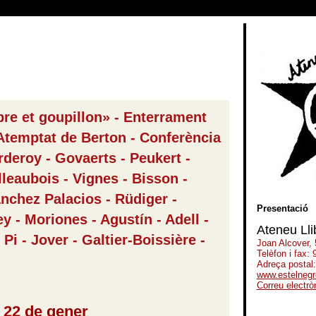
bre et goupillon» - Enterrament
Atemptat de Berton - Conferència
rderoy - Govaerts - Peukert -
illeaubois - Vignes - Bisson -
ánchez Palacios - Rüdiger -
Presentació
y - Moriones - Agustín - Adell -
Ateneu Lli
Pi - Jover - Galtier-Boissière -
Joan Alcover,
Telèfon i fax:
Adreça postal
www.estelnegr
Correu electrò
-----------------
 22 de gener