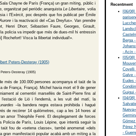
Sala Chayne de París (França) un gran míting, públic i
Recentment
te, organitzat pel periòdic anarquista
Le Libertaire
, volia
[06/08]
sia i l'Exèrcit, poc després que fos publicat per Émile
parisen
'Aurore
i la reactivació del «Cas Dreyfus». Van prendre
Lucches
t, Henri Dhorr, Sébastien Faure, Georges, Girault,
Landsch
la policia va impedir que més de dues-mil hi entressin
Casteln
 Rochefort! Visca la llibertat individual!».
Berga -
Johanss
- Acín 
[05/08]
Mouveme
Covelli 
rt Peters-Desteray (1905)
Galve -
Eudes - 
de més de 100.000 persones acompanya el taüt de la
Condón -
lla de França, França). Michel havia mort el 9 de gener
Guigui 
iament al cementiri marsellès de Saint-Pierre fins al
[04/08]
a l'estació de Lió i l'endemà, a les vuit del matí, la
Salvati
nardes
–la bandera negra estava prohibida i hagué
Nueva» 
prés de recórrer 14 quilòmetres, cap a les 14 hores al
Germina
 gran amor Théophile Ferré. El desplegament de forces
Gómez R
a Policia de París, Louis Lépine, que intentà seguir la
Pérez N
 el taüt fou de «setena classe», també anomenat «dels
- Guerr
a gran manifestació popular acabà amb un míting a la