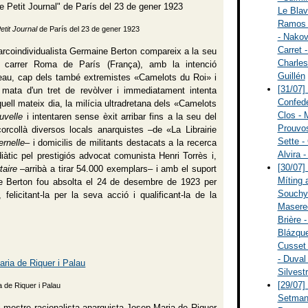
Le Blav
Ramos -
etit Journal
de París del 23 de gener 1923
- Nakov
Carret 
narcoindividualista Germaine Berton compareix a la seu
Charles
al carrer Roma de París (França), amb la intenció
Guillén
teau, cap dels també extremistes «Camelots du Roi» i
[31/07]
el mata d'un tret de revòlver i immediatament intenta
Confede
uell mateix dia, la milícia ultradretana dels «Camelots
Clos - 
uvelle
i intentaren sense èxit arribar fins a la seu del
Prouvos
orcollà diversos locals anarquistes –de «La Librairie
Sette - 
ernelle
– i domicilis de militants destacats a la recerca
Alvira 
tic pel prestigiós advocat comunista Henri Torrès i,
[30/07]
taire
–arribà a tirar 54.000 exemplars– i amb el suport
Míting 
ne Berton fou absolta el 24 de desembre de 1923 per
Souchy 
felicitant-la per la seva acció i qualificant-la de la
Maseree
Brière 
Blázque
Cusset 
- Duval
Silvest
[29/07]
a de Riquer i Palau
Setmana
i mestre racionalista anarquista Josep Maria de Riquer