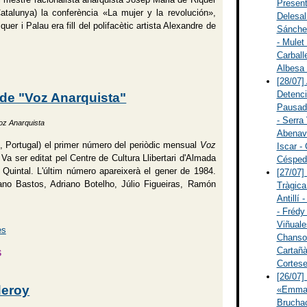
Present
Catalunya) la conferència «La mujer y la revolución»,
Delesall
er i Palau era fill del polifacètic artista Alexandre de
Sánchez
- Mulet
Carballe
Albesa 
[28/07]
Detenci
Pausade
- Serra
oz Anarquista
Abenavo
, Portugal) el primer número del periòdic mensual
Voz
Iscar - 
 Va ser editat pel Centre de Cultura Llibertari d'Almada
Céspede
 Quintal. L'últim número apareixerà el gener de 1984.
[27/07]
ano Bastos, Adriano Botelho, Júlio Figueiras, Ramón
Tràgica
Antillí 
- Frédy 
Viñuale
Chanson
s
Cartañà
Cortese
[26/07]
«Emma 
Bruchac