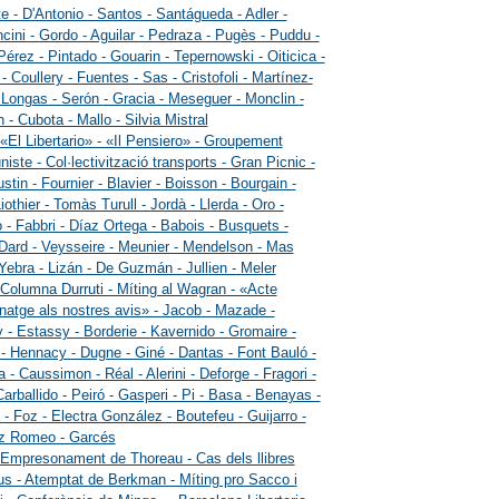
tte - D'Antonio - Santos - Santágueda - Adler -
cini - Gordo - Aguilar - Pedraza - Pugès - Puddu -
érez - Pintado - Gouarin - Tepernowski - Oiticica -
- Coullery - Fuentes - Sas - Cristofoli - Martínez-
 Longas - Serón - Gracia - Meseguer - Monclin -
 - Cubota - Mallo - Silvia Mistral
 «El Libertario» - «Il Pensiero» - Groupement
ste - Col·lectivització transports - Gran Picnic -
stin - Fournier - Blavier - Boisson - Bourgain -
Liothier - Tomàs Turull - Jordà - Llerda - Oro -
 - Fabbri - Díaz Ortega - Babois - Busquets -
 Dard - Veysseire - Meunier - Mendelson - Mas
 Yebra - Lizán - De Guzmán - Jullien - Meler
 Columna Durruti - Míting al Wagran - «Acte
atge als nostres avis» - Jacob - Mazade -
y - Estassy - Borderie - Kavernido - Gromaire -
 - Hennacy - Dugne - Giné - Dantas - Font Bauló -
 - Caussimon - Réal - Alerini - Deforge - Fragori -
Carballido - Peiró - Gasperi - Pi - Basa - Benayas -
 - Foz - Electra González - Boutefeu - Guijarro -
z Romeo - Garcés
 Empresonament de Thoreau - Cas dels llibres
us - Atemptat de Berkman - Míting pro Sacco i