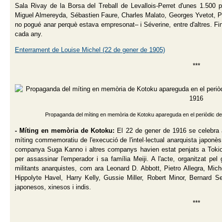
Sala Rivay de la Borsa del Treball de Levallois-Perret d'unes 1.500 p
Miguel Almereyda, Sébastien Faure, Charles Malato, Georges Yvetot, P
no pogué anar perquè estava empresonat– i Séverine, entre d'altres. Fi
cada any.
Enterrament de Louise Michel (22 de gener de 1905)
***
Propaganda del míting en memòria de Kotoku apareguda en el periòdic d
- Míting en memòria de Kotoku:
El 22 de gener de 1916 se celebra
míting commemoratiu de l'execució de l'intel·lectual anarquista japon
companya Suga Kanno i altres companys havien estat penjats a Tokio 
per assassinar l'emperador i sa família Meiji. A l'acte, organitzat pel
militants anarquistes, com ara Leonard D. Abbott, Pietro Allegra, Mic
Hippolyte Havel, Harry Kelly, Gussie Miller, Robert Minor, Bernard S
japonesos, xinesos i indis.
***