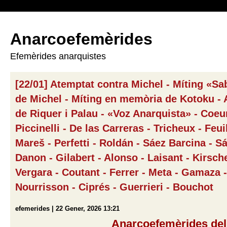
Anarcoefemèrides
Efemèrides anarquistes
[22/01] Atemptat contra Michel - Míting «Sa
de Michel - Míting en memòria de Kotoku - 
de Riquer i Palau - «Voz Anarquista» - Coeu
Piccinelli - De las Carreras - Tricheux - Feu
Mareš - Perfetti - Roldán - Sáez Barcina - S
Danon - Gilabert - Alonso - Laisant - Kirsche
Vergara - Coutant - Ferrer - Meta - Gamaza - 
Nourrisson - Ciprés - Guerrieri - Bouchot
efemerides | 22 Gener, 2026 13:21
Anarcoefemèrides del