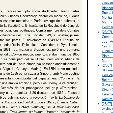
- Viole
Biancon
ya, França)
l'escriptor socialista llibertari Jean Charles
Rueda P
eien Charles Coeurderoy, doctor en medicina, i Marie
Montial 
va estudiar medicina a París. «Metge dels pobres», a
Marín -
de la Salpêtrière. El fracàs de la Revolució de Juny de
Perlman
s seves posicions polítiques. Com a membre dels Comitès
[25/07]
manifestació del 13 de juny de 1849, a Ginebra; ja mai
Communi
itar sos pares. El novembre de 1849 l'Alt Tribunal de
Job - Au
 Ledru-Rollin, Delescluze, Considerant, Pyat i molts
Cinti - 
 en 1851 i va marxar a Brussel·les, però una setmana
Granero
periòdic
L'Union républicaine
. Entre abril i juny de 1853
Pinto -
criurà bona part del seu llibre
Jours d'exil
. Abans de
Martí -
imera part de l'obra citada, va passar clandestinament a
[24/07]
, Vigo, La Corunya, Madrid). En 1854 es va traslladar
d'Homen
 juny de 1855 es va casar a Ginebra amb Marie-Justine
Couller
resentant demòcrata del departament d'Yonne en la
Beltran
r una àmplia amnistia, però Coeurderoy la va rebutjar i
Gavarda
 Després de fer propaganda pel grup «Fraternitat i
Díez - 
deroy es va suïcidar el 26 d'octubre de 1862 a Fossard
Heredia
es sublims sobre la revolució i l'exili:
La barrière du
Ramíre
ens Mazzini, Ledru-Rollin, Louis Blanc, Étienne Cabet,
[23/07]
(1852, amb Octave Vauthier),
De la révolution dans
explosi
lums),
Trois lettres au journal
L'Homme
, organe de la