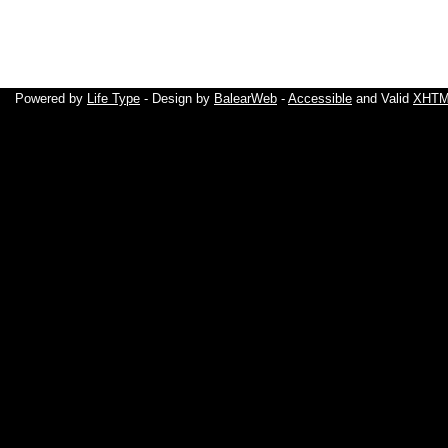
Powered by
Life Type
- Design by
BalearWeb
-
Accessible
and Valid
XHTML