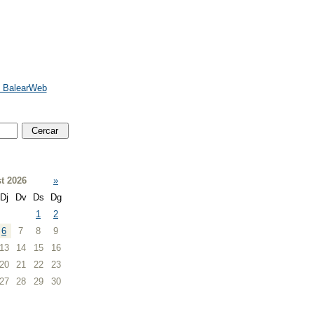
e BalearWeb
t 2026
»
Dj
Dv
Ds
Dg
1
2
6
7
8
9
13
14
15
16
20
21
22
23
27
28
29
30