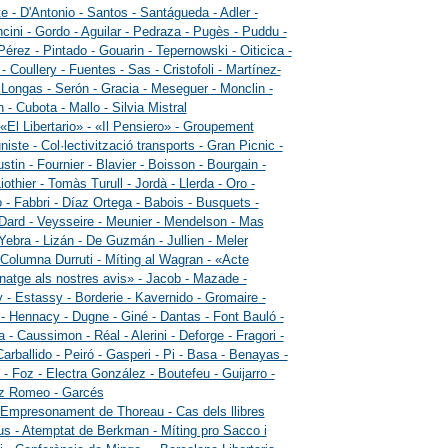
tte - D'Antonio - Santos - Santágueda - Adler -
cini - Gordo - Aguilar - Pedraza - Pugès - Puddu -
érez - Pintado - Gouarin - Tepernowski - Oiticica -
- Coullery - Fuentes - Sas - Cristofoli - Martínez-
 Longas - Serón - Gracia - Meseguer - Monclin -
 - Cubota - Mallo - Silvia Mistral
 «El Libertario» - «Il Pensiero» - Groupement
ste - Col·lectivització transports - Gran Picnic -
stin - Fournier - Blavier - Boisson - Bourgain -
Liothier - Tomàs Turull - Jordà - Llerda - Oro -
 - Fabbri - Díaz Ortega - Babois - Busquets -
 Dard - Veysseire - Meunier - Mendelson - Mas
 Yebra - Lizán - De Guzmán - Jullien - Meler
 Columna Durruti - Míting al Wagran - «Acte
atge als nostres avis» - Jacob - Mazade -
y - Estassy - Borderie - Kavernido - Gromaire -
 - Hennacy - Dugne - Giné - Dantas - Font Bauló -
 - Caussimon - Réal - Alerini - Deforge - Fragori -
Carballido - Peiró - Gasperi - Pi - Basa - Benayas -
 - Foz - Electra González - Boutefeu - Guijarro -
z Romeo - Garcés
 Empresonament de Thoreau - Cas dels llibres
us - Atemptat de Berkman - Míting pro Sacco i