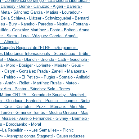
i - Conferència de Mingo - «Barcelona Libertaria» -
 Daressy - Borne - Cahuzac - Algeri - Barrera -
 Meta - Sánchez García - Matias - Louradour -
 Della Schiava - Llàtser - Schwitzguebel - Bernard
ieu - Bury - Kaneko - Paredes - Nettlau - Fontana -
illén - González Martínez - Fonte - Bolten - Arana
er - Sierra - Lera - Vázquez García - Aragó -
 - Alberola
 Congrés Regional de l'FTRE - «Sorgiamo» -
s Llibertàries Internacionals - Scarcériaux - Brûlé -
l - Oiticica - Blanch - Uriondo - Catti - Gauchola -
a - Moro - Bösiger - Loriente - Meister - Geus -
i - Ostyn - González Prada - Zanelli - Malatesta -
 - Peidro - «El Petiso» - Pugès - Somalo - Anibaldi
e - Antón - Rollet - Martínez Rusás - Mateo -
ez Aira - Pastor - Sánchez Sola - Torres
 Míting CNT-FAI - Xerrada de Souchy - Merchet -
er - Goudoux - Fantechi - Puccio - Lieugme - Nieto
 - Cruz - Cristofori - Pezzi - Méreaux - Mir i Mir -
 Terrón - Giménez Tomás - Medina Onrubia - Mas
 Morales - Aurelio Fernández - Givney - Bermejo -
 - Borodaenko - Moral
 «La Rebelión» - «Les Semailles» - Picnic
» - Atemptat contra Stagnetti - Cauen reductes