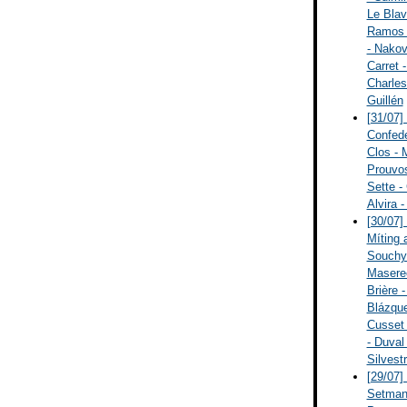
Le Blav
Ramos -
- Nakov
Carret 
Charles
Guillén
[31/07]
Confede
Clos - 
Prouvos
Sette - 
Alvira 
[30/07]
Míting 
Souchy 
Maseree
Brière 
Blázque
Cusset 
- Duval
Silvest
[29/07]
Setmana