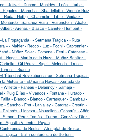
ec - Jolivet - Dubord - Mualdès - León - Iturbe -
 Regales - Marcobal - Sbardellotto - Vicente Ruiz
 - Roda - Hettig - Chaumelin - Little - Veidaux -
- Monterde - Sánchez Rosa - Rosenstein - Abate -
-Albert - Arenas - Blasco - Cañete - Humbert -
 «La Propaganda» - Setmana Tràgica - «Ruta
ral» - Mahler - Recco - Luz - Fochi - Capronnier -
Mahé - Núñez Soler - Domene - Ferri - Catanese -
t - Noget - Martín de la Haza - Muñoz Benítez -
Cortiella - Gil Pérez - Biget - Melendo - Trenc -
- Torrens - Bianco
 «L'Étendard Révolutionnaire» - Setmana Tràgica -
a la Mutualité - «Umanità Nova» - Xerrada de
- Willette - Faneau - Delannoy - Samaja -
l - Puig Elías - Vivancos - Fontana - Hurtado -
- Failla - Blanco - Blanco - Carrasquer - Gambau -
z - Sancho - Frot - Lanjalley - Gardrat - Crestin -
- Pallarès - Llaneza - Nouvellon - Gabarrús - Añón
 - Simon - Pérez Tomás - Turmo - González Díez -
re - Agustín Vicente - Payan
 Conferència de Reclus - Atemptat de Bresci -
 Tràgica - Ball i conferència de Bertoni -