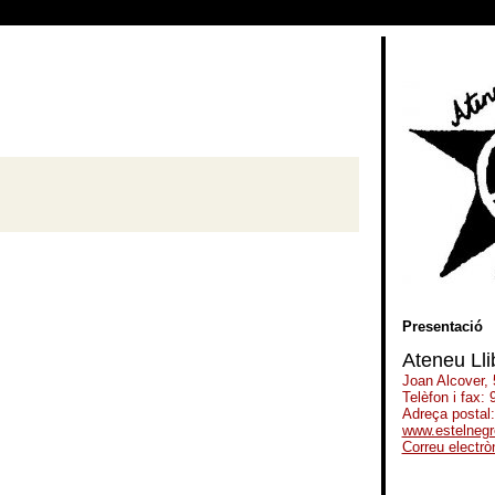
Presentació
Ateneu Lli
Joan Alcover,
Telèfon i fax:
Adreça postal
www.estelnegr
Correu electrò
-----------------