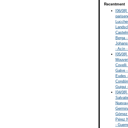
Recentment
[06/08]
parisen
Lucches
Landsch
Casteln
Berga -
Johanss
- Acín 
[05/08]
Mouveme
Covelli 
Galve -
Eudes - 
Condón -
Guigui 
[04/08]
Salvati
Nueva» 
Germina
Gómez R
Pérez N
- Guerr