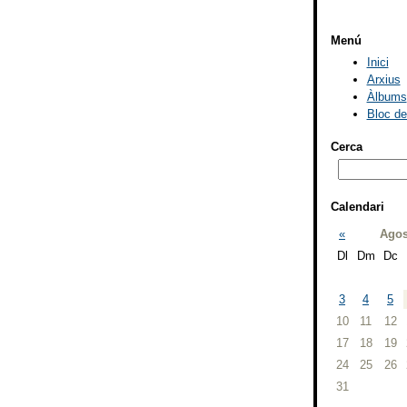
Menú
Inici
Arxius
Àlbums
Bloc d
Cerca
Calendari
«
Agos
Dl
Dm
Dc
3
4
5
10
11
12
17
18
19
24
25
26
31