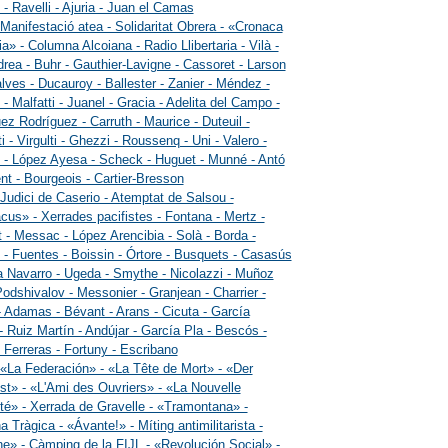
o - Ravelli - Ajuria - Juan el Camas
 Manifestació atea - Solidaritat Obrera - «Cronaca
ia» - Columna Alcoiana - Radio Llibertaria - Vilà -
rea - Buhr - Gauthier-Lavigne - Cassoret - Larson
lves - Ducauroy - Ballester - Zanier - Méndez -
 - Malfatti - Juanel - Gracia - Adelita del Campo -
ez Rodríguez - Carruth - Maurice - Duteuil -
ti - Virgulti - Ghezzi - Roussenq - Uni - Valero -
 - López Ayesa - Scheck - Huguet - Munné - Antó
nt - Bourgeois - Cartier-Bresson
 Judici de Caserio - Atemptat de Salsou -
cus» - Xerrades pacifistes - Fontana - Mertz -
 - Messac - López Arencibia - Solà - Borda -
 - Fuentes - Boissin - Órtore - Busquets - Casasús
a Navarro - Ugeda - Smythe - Nicolazzi - Muñoz
Podshivalov - Messonier - Granjean - Charrier -
- Adamas - Bévant - Arans - Cicuta - García
- Ruiz Martín - Andújar - García Pla - Bescós -
 Ferreras - Fortuny - Escribano
 «La Federación» - «La Tête de Mort» - «Der
st» - «L'Ami des Ouvriers» - «La Nouvelle
é» - Xerrada de Gravelle - «Tramontana» -
 Tràgica - «Ávante!» - Míting antimilitarista -
e» - Càmping de la FIJL - «Revolución Social» -