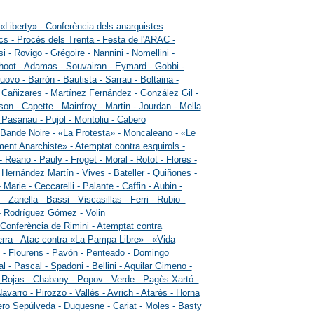
 «Liberty» - Conferència dels anarquistes
cs - Procés dels Trenta - Festa de l'ARAC -
i - Rovigo - Grégoire - Nannini - Nomellini -
oot - Adamas - Souvairan - Eymard - Gobbi -
uovo - Barrón - Bautista - Sarrau - Boltaina -
 Cañizares - Martínez Fernández - González Gil -
on - Capette - Mainfroy - Martin - Jourdan - Mella
- Pasanau - Pujol - Montoliu - Cabero
 Bande Noire - «La Protesta» - Moncaleano - «Le
nt Anarchiste» - Atemptat contra esquirols -
- Reano - Pauly - Froget - Moral - Rotot - Flores -
 Hernández Martín - Vives - Bateller - Quiñones -
Marie - Ceccarelli - Palante - Caffin - Aubin -
 Zanella - Bassi - Viscasillas - Ferri - Rubio -
- Rodríguez Gómez - Volin
 Conferència de Rimini - Atemptat contra
erra - Atac contra «La Pampa Libre» - «Vida
- Flourens - Pavón - Penteado - Domingo
l - Pascal - Spadoni - Bellini - Aguilar Gimeno -
ojas - Chabany - Popov - Verde - Pagès Xartó -
avarro - Pirozzo - Vallès - Avrich - Atarés - Horna
ero Sepúlveda - Duquesne - Cariat - Moles - Basty