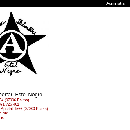
Administrar
bertari Estel Negre
 54 (07006 Palma)
 971 726 461
: Apartat 1566 (07080 Palma)
e.org
nic