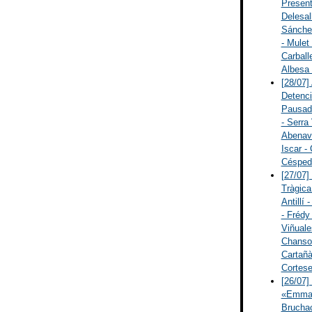
Present
Delesall
Sánchez
- Mulet
Carballe
Albesa 
[28/07]
Detenci
Pausade
- Serra
Abenavo
Iscar - 
Céspede
[27/07]
Tràgica
Antillí 
- Frédy 
Viñuale
Chanson
Cartañà
Cortese
[26/07]
«Emma 
Bruchac