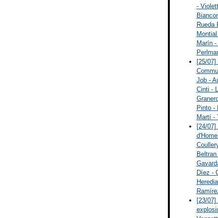
- Viole
Biancon
Rueda P
Montial 
Marín -
Perlman
[25/07]
Communi
Job - Au
Cinti - 
Granero
Pinto -
Martí -
[24/07]
d'Homen
Couller
Beltran
Gavarda
Díez - 
Heredia
Ramíre
[23/07]
explosi