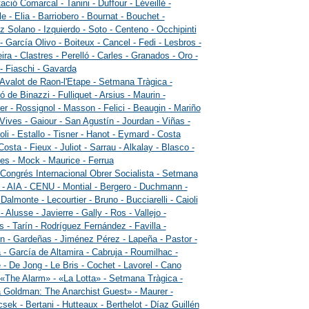
ació Comarcal - Tanini - Duffour - Léveillé -
e - Elia - Barriobero - Bournat - Bouchet -
 Solano - Izquierdo - Soto - Centeno - Occhipinti
 - García Olivo - Boiteux - Cancel - Fedi - Lesbros -
ira - Clastres - Perelló - Carles - Granados - Oro -
- Fiaschi - Gavarda
 Avalot de Raon-l'Etape - Setmana Tràgica -
ó de Binazzi - Fulliquet - Arsius - Maurin -
r - Rossignol - Masson - Felici - Beaugin - Mariño
 Vives - Gaiour - San Agustín - Jourdan - Viñas -
li - Estallo - Tisner - Hanot - Eymard - Costa
Costa - Fieux - Juliot - Sarrau - Alkalay - Blasco -
s - Mock - Maurice - Ferrua
 Congrés Internacional Obrer Socialista - Setmana
 - AIA - CENU - Montial - Bergero - Duchmann -
- Dalmonte - Lecourtier - Bruno - Bucciarelli - Caioli
- Alusse - Javierre - Gally - Ros - Vallejo -
s - Tarín - Rodríguez Fernández - Favilla -
 - Gardeñas - Jiménez Pérez - Lapeña - Pastor -
 - García de Altamira - Cabruja - Roumilhac -
 - De Jong - Le Bris - Cochet - Lavorel - Cano
 «The Alarm» - «La Lotta» - Setmana Tràgica -
Goldman: The Anarchist Guest» - Maurer -
sek - Bertani - Hutteaux - Berthelot - Díaz Guillén