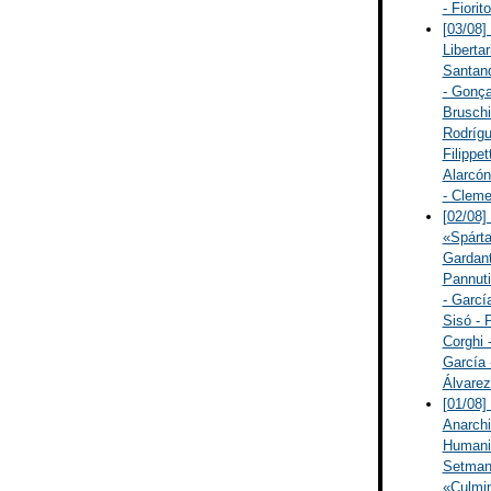
- Fiorit
[03/08]
Libertar
Santand
- Gonça
Bruschi
Rodrígu
Filippet
Alarcón
- Cleme
[02/08]
«Spárta
Gardant
Pannuti
- Garcí
Sisó - 
Corghi 
García 
Álvarez
[01/08]
Anarchi
Humanit
Setmana
«Culmin