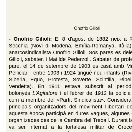
Onofrio Gilioli
- Onofrio Gilioli:
El 8 d'agost de 1882 neix a R
Secchia (Novi di Modena, Emília-Romanya, Itàlia) 
anarcosindicalista Onofrio Gilioli. Sos pares es de
Gilioli, sabater, i Matilde Pederzoli. Sabater de pr
pare, el 14 de setembre de 1903 es casà amb M
Pelliciari i entre 1903 i 1924 tingué nou infants (Riv
Siberia, Equo, Protesta, Soverte, Scintilla, Ribe
Vendetta). En 1911 estava subscrit al periòdi
bolonyès
L'Agitatore
i el febrer de 1912 la policia 
com a membre del «Partit Sindicalista». Considera
principals organitzadors del moviment llibertari d
aquesta època participà en dures vagues, algunes 
organitzades des de la Cambra del Treball. Durant 
va ser internat a la fortalesa militar de Croce