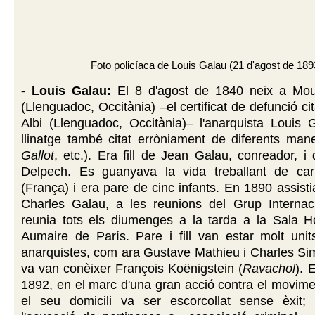
Foto policíaca de Louis Galau (21 d'agost de 189
- Louis Galau:
El 8 d'agost de 1840 neix a Mou
(Llenguadoc, Occitània) –el certificat de defunció c
Albi
(Llenguadoc, Occitània)
– l'anarquista Louis 
llinatge també citat erròniament de diferents man
Gallot
, etc.). Era fill de Jean Galau, conreador, i
Delpech. Es guanyava la vida treballant de car
(França) i era pare de cinc infants. En 1890 assisti
Charles Galau, a les reunions del Grup Internac
reunia tots els diumenges a la tarda a la Sala Ho
Aumaire de París. Pare i fill van estar molt unit
anarquistes, com ara Gustave Mathieu i Charles Si
va van conèixer François Koënigstein (
Ravachol
). 
1892, en el marc d'una gran acció contra el movime
el seu domicili va ser escorcollat sense èxit; 