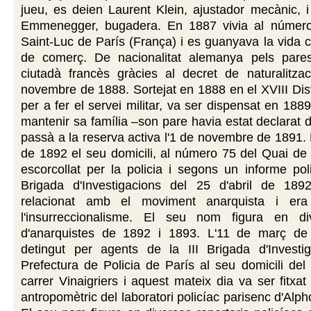
jueu, es deien Laurent Klein, ajustador mecànic, 
Emmenegger, bugadera. En 1887 vivia al número
Saint-Luc de París (França) i es guanyava la vida
de comerç. De nacionalitat alemanya pels pare
ciutadà francès gràcies al decret de naturalitza
novembre de 1888. Sortejat en 1888 en el XVIII Dist
per a fer el servei militar, va ser dispensat en 188
mantenir sa família –son pare havia estat declarat 
passà a la reserva activa l'1 de novembre de 1891.
de 1892 el seu domicili, al número 75 del Quai de
escorcollat per la policia i segons un informe poli
Brigada d'Investigacions del 25 d'abril de 18
relacionat amb el moviment anarquista i era 
l'insurreccionalisme. El seu nom figura en div
d'anarquistes de 1892 i 1893. L'11 de març de
detingut per agents de la III Brigada d'Investi
Prefectura de Policia de París al seu domicili de
carrer Vinaigriers i aquest mateix dia va ser fitxat
antropomètric del laboratori policíac parisenc d'Alph