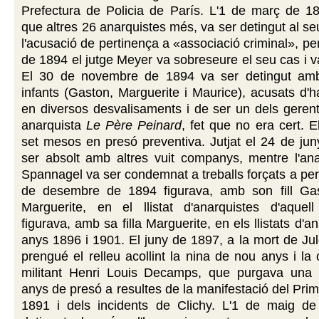
Prefectura de Policia de París. L'1 de març de 18
que altres 26 anarquistes més, va ser detingut al se
l'acusació de pertinença a «associació criminal», pe
de 1894 el jutge Meyer va sobreseure el seu cas i va
El 30 de novembre de 1894 va ser detingut amb
infants (Gaston, Marguerite i Maurice), acusats d'ha
en diversos desvalisaments i de ser un dels gerent
anarquista
Le Père Peinard
, fet que no era cert. E
set mesos en presó preventiva. Jutjat el 24 de ju
ser absolt amb altres vuit companys, mentre l'ana
Spannagel va ser condemnat a treballs forçats a perp
de desembre de 1894 figurava, amb son fill Gast
Marguerite, en el llistat d'anarquistes d'aque
figurava, amb sa filla Marguerite, en els llistats d'a
anys 1896 i 1901. El juny de 1897, a la mort de J
prengué el relleu acollint la nina de nou anys i l
militant Henri Louis Decamps, que purgava una
anys de presó a resultes de la manifestació del Pri
1891 i dels incidents de Clichy. L'1 de maig d