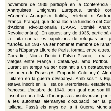
novembre de 1935 participà en la Conferència 
Anarquistes Emigrants Europeus, també c
«Congrés Anarquista Italià», celebrat a Sartrouv
França, França), que donà lloc a la fundació del Co
d'Azione Rivoluzionaria (CAAR, Comitè Anarqu
Revolucionària). En aquest any de 1935, participà
la lluita contra les expulsions de refugiats per p
francès. En 1937 va ser nomenat membre de l'anar
per a l'Espanya Lliure de París, format, entre altre
Corradini, Nicola Decio i Fulvio Pisano, i reali
viatges entre França i Catalunya, amb Portbou
Durant un temps va ser destinat a un destacame
costanera de Roses (Alt Empordà, Catalunya). Algun
lluitaren en la guerra d'Espanya. Amb sos fills Equ
estava inscrit en la llista de «terroristes» establerta
francesa. L'octubre de 1940, ben igual que son fil
inscrit en una llista d'anarquistes «subversius peril
a les autoritats alemanyes d'ocupació per la pol
italiana. Passà els anys de la II Guerra Mundi