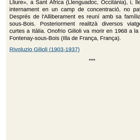
Lliure», a Sant Africa (Llenguadoc, Occitània), i, l
internament en un camp de concentració, no patí
Després de l'Alliberament es reuní amb sa famíli
sous-Bois. Posteriorment realitzà diversos viat
curtes a Itàlia. Onofrio Gilioli va morir en 1968 a 
Fontenay-sous-Bois (Illa de França, França).
Rivoluzio Gilioli (1903-1937)
***