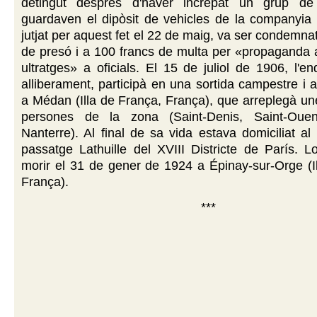
detingut després d'haver increpat un grup de
guardaven el dipòsit de vehicles de la companyia 
jutjat per aquest fet el 22 de maig, va ser condemna
de presó i a 100 francs de multa per «propaganda ant
ultratges» a oficials. El 15 de juliol de 1906, l'
alliberament, participà en una sortida campestre i 
a Médan (Illa de França, França), que arreplegà un
persones de la zona (Saint-Denis, Saint-Ouen
Nanterre). Al final de sa vida estava domiciliat a
passatge Lathuille del XVIII Districte de París. 
morir el 31 de gener de 1924 a Épinay-sur-Orge (I
França).
***