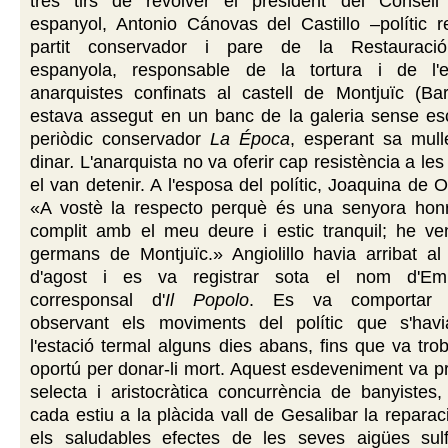
tres tirs de revòlver el president del Consell
espanyol, Antonio Cánovas del Castillo –polític r
partit conservador i pare de la Restauraci
espanyola, responsable de la tortura i de l'e
anarquistes confinats al castell de Montjuïc (Ba
estava assegut en un banc de la galeria sense esco
periòdic conservador
La Época
, esperant sa mull
dinar
.
L'anarquista no va oferir cap resistència a le
el van detenir. A l'esposa del polític, Joaquina de O
«A vostè la respecto perquè és una senyora hon
complit amb el meu deure i estic tranquil; he ve
germans de Montjuïc.» Angiolillo havia arribat al
d'agost i es va registrar sota el nom d'Emili
corresponsal d'
Il Popolo
. Es va comportar d
observant els moviments del polític que s'havia
l'estació termal alguns dies abans, fins que va tr
oportú per donar-li mort. Aquest esdeveniment va p
selecta i aristocràtica concurrència de banyistes
cada estiu a la plàcida vall de Gesalibar la reparac
els saludables efectes de les seves aigües sulf