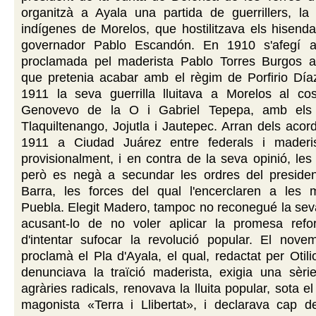
organitzà a Ayala una partida de guerrillers, la 
indígenes de Morelos, que hostilitzava els hisendats
governador Pablo Escandón. En 1910 s'afegí a 
proclamada pel maderista Pablo Torres Burgos a
que pretenia acabar amb el règim de Porfirio Día
1911 la seva guerrilla lluitava a Morelos al co
Genovevo de la O i Gabriel Tepepa, amb els
Tlaquiltenango, Jojutla i Jautepec. Arran dels aco
1911 a Ciudad Juárez entre federals i maderist
provisionalment, i en contra de la seva opinió, les
però es negà a secundar les ordres del preside
Barra, les forces del qual l'encerclaren a les
Puebla. Elegit Madero, tampoc no reconegué la sev
acusant-lo de no voler aplicar la promesa refo
d'intentar sufocar la revolució popular. El nov
proclamà el Pla d'Ayala, el qual, redactat per Otil
denunciava la traïció maderista, exigia una sèr
agràries radicals, renovava la lluita popular, sota el 
magonista «Terra i Llibertat», i declarava cap de