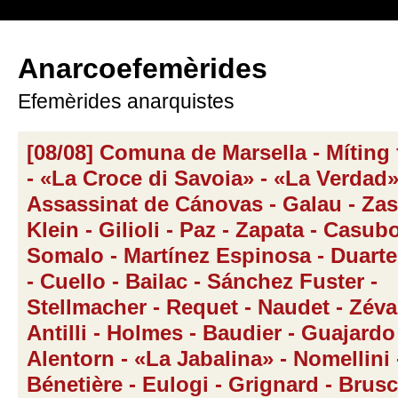
Anarcoefemèrides
Efemèrides anarquistes
[08/08] Comuna de Marsella - Míting 
- «La Croce di Savoia» - «La Verdad»
Assassinat de Cánovas - Galau - Zasu
Klein - Gilioli - Paz - Zapata - Casubo
Somalo - Martínez Espinosa - Duarte
- Cuello - Bailac - Sánchez Fuster -
Stellmacher - Requet - Naudet - Zéva
Antilli - Holmes - Baudier - Guajardo
Alentorn - «La Jabalina» - Nomellini 
Bénetière - Eulogi - Grignard - Brusc