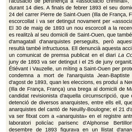
l'acusació de pertinença a «associació criminal»,
durant 14 dies. A finals de febrer 1893 el seu domic
24 del carrer Pierre de Saint-Ouen (Illa de França, 
escorcollat i va ser detingut novament per «associa
El 30 de maig de 1893 un nou escorcoll a la recer
es realitzà al seu domicili de Saint-Ouen, que també
d'amagatall d'anarquistes perseguits, però aquest
resultà també infructuosa. Ell denuncià aquesta acci
un comunicat de premsa publicat en el diari
La C
juny de 1893 va ser detingut i el 25 de juny organi
Étiévant i Vauzelle, un míting a Saint-Ouen per prot
condemna a mort de l'anarquista Jean-Baptiste
d'agost de 1893, quan les eleccions, es produí a Neu
(Illa de França, França) una brega al domicili de M
candidat revisionista d'aquella circumscripció, que 
detenció de diversos anarquistes, entre ells ell, qu
anarquistes del cantó de Neuilly-Boulogne; el 21 d
va ser fitxat com a «anarquista» en el registre ant
laboratori policíac parisenc d'Alphonse Bertil
desembre de 1893 figurava en un llistat d'anar