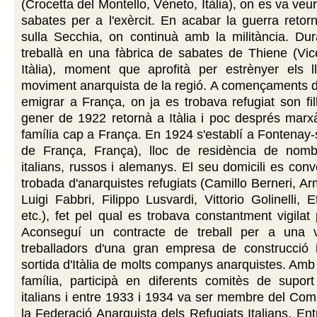
(Crocetta del Montello, Vèneto, Itàlia), on es va veur
sabates per a l'exèrcit. En acabar la guerra reto
sulla Secchia, on continuà amb la militància. Du
treballà en una fàbrica de sabates de Thiene (Vic
Itàlia), moment que aprofità per estrènyer els 
moviment anarquista de la regió. A començaments d
emigrar a França, on ja es trobava refugiat son fill
gener de 1922 retornà a Itàlia i poc després marx
família cap a França. En 1924 s'establí a Fontenay-s
de França, França), lloc de residència de nombr
italians, russos i alemanys. El seu domicili es conv
trobada d'anarquistes refugiats (Camillo Berneri, A
Luigi Fabbri, Filippo Lusvardi, Vittorio Golinelli, E
etc.), fet pel qual es trobava constantment vigilat 
Aconseguí un contracte de treball per a una v
treballadors d'una gran empresa de construcció i
sortida d'Itàlia de molts companys anarquistes. Amb 
família, participà en diferents comitès de suport
italians i entre 1933 i 1934 va ser membre del Com
la Federació Anarquista dels Refugiats Italians. Entr