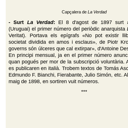
Capçalera de
La Verdad
- Surt
La Verdad
:
El 8 d'agost de 1897 surt 
(Uruguai) el primer número del periòdic anarquista
Veritat). Portava els epígrafs «No pot existir ll
societat dividida en amos i esclaus», de Piotr Kro
governs són úlceres que cal extirpar», d'Antoine Des
En principi mensual, ja en el primer número anunci
quan pogués per mor de la subscripció voluntària. A
es publicaren en italià. Trobem textos de Tomás Asch
Edmundo F. Bianchi, Fierabante, Julio Simón, etc. Al
maig de 1898, en sortiren vuit números.
***