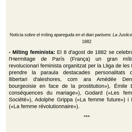
Notícia sobre el míting apareguda en el diari parisenc
La Justic
1882
- Míting feminista:
El 8 d'agost de 1882 se celebr
l'Hermitage de París (França) un gran mítin
revolucionari feminista organitzat per la Lliga de le
prendre la paraula destacades personalitats 
llibertari d'aleshores, com ara Amédée De
bourgeoisie en face de la prostitution»), Émile
conséquences du mariage»), Godard («Les fe
Société»), Adolphe Grippa («La femme future») i 
(«La femme révolutionnaire»).
***