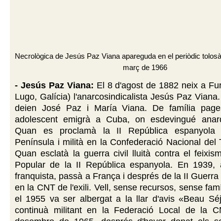
Necrològica de Jesús Paz Viana apareguda en el periòdic tolos
març de 1966
- Jesús Paz Viana:
El 8 d'agost de 1882 neix a Fu
Lugo, Galícia) l'anarcosindicalista Jesús Paz Viana
deien José Paz i María Viana. De família page
adolescent emigrà a Cuba, on esdevingué anarq
Quan es proclamà la II República espanyola 
Península i milità en la Confederació Nacional del 
Quan esclatà la guerra civil lluità contra el feixis
Popular de la II República espanyola. En 1939, 
franquista, passà a França i després de la II Guerra
en la CNT de l'exili. Vell, sense recursos, sense famíli
el 1955 va ser albergat a la llar d'avis «Beau Séj
continuà militant en la Federació Local de la 