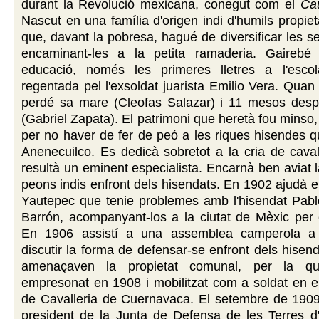
durant la Revolució mexicana, conegut com el
Cau
Nascut en una família d'origen indi d'humils propiet
que, davant la pobresa, hagué de diversificar les se
encaminant-les a la petita ramaderia. Gairebé
educació, només les primeres lletres a l'esco
regentada pel l'exsoldat juarista Emilio Vera. Quan
perdé sa mare (Cleofas Salazar) i 11 mesos desp
(Gabriel Zapata). El patrimoni que heretà fou minso,
per no haver de fer de peó a les riques hisendes 
Anenecuilco. Es dedicà sobretot a la cria de caval
resultà un eminent especialista. Encarnà ben aviat l
peons indis enfront dels hisendats. En 1902 ajudà 
Yautepec que tenie problemes amb l'hisendat Pab
Barrón, acompanyant-los a la ciutat de Mèxic per ex
En 1906 assistí a una assemblea camperola a 
discutir la forma de defensar-se enfront dels hisen
amenaçaven la propietat comunal, per la q
empresonat en 1908 i mobilitzat com a soldat en e
de Cavalleria de Cuernavaca. El setembre de 190
president de la Junta de Defensa de les Terres d'