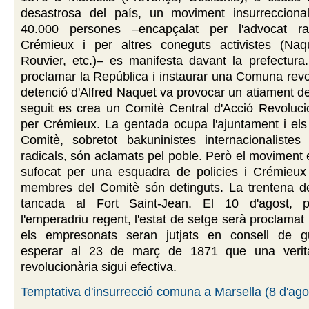
desastrosa del país, un moviment insurreccion
40.000 persones –encapçalat per l'advocat ra
Crémieux i per altres coneguts activistes (Naqu
Rouvier, etc.)– es manifesta davant la prefectura.
proclamar la República i instaurar una Comuna revo
detenció d'Alfred Naquet va provocar un atiament de 
seguit es crea un Comitè Central d'Acció Revolucio
per Crémieux. La gentada ocupa l'ajuntament i el
Comitè, sobretot bakuninistes internacionalistes 
radicals, són aclamats pel poble. Però el moviment
sufocat per una esquadra de policies i Crémieux 
membres del Comitè són detinguts. La trentena d
tancada al Fort Saint-Jean. El 10 d'agost, 
l'emperadriu regent, l'estat de setge serà proclamat 
els empresonats seran jutjats en consell de g
esperar al 23 de març de 1871 que una veri
revolucionària sigui efectiva.
Temptativa d'insurrecció comuna a Marsella (8 d'ago