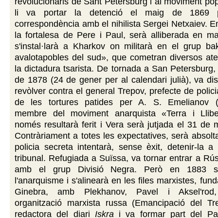
revolucionaris de Sant Petersburg i al moviment popu
li va portar la detenció el maig de 1869 
correspondència amb el nihilista Sergei Netxaiev.
la fortalesa de Pere i Paul, serà alliberada en m
s'instal·larà a Kharkov on militarà en el grup ba
avalotapobles del sud», que cometran diversos ate
la dictadura tsarista. De tornada a San Petersburg, 
de 1878 (24 de gener per al calendari julià), va d
revòlver contra el general Trepov, prefecte de polic
de les tortures patides per A. S. Emelianov 
membre del moviment anarquista «Terra i Llibe
només resultarà ferit i Vera serà jutjada el 31 de
Contràriament a totes les expectatives, serà absolta 
policia secreta intentarà, sense èxit, detenir-la a 
tribunal. Refugiada a Suïssa, va tornar entrar a Rús
amb el grup Divisió Negra. Però en 1883 s'
l'anarquisme i s'alinearà en les files marxistes, fu
Ginebra, amb Plekhanov, Pavel i Aksel'rod
organització marxista russa (Emancipació del Tre
redactora del diari
Iskra
i va formar part del Par