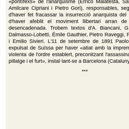
«pontífexs» de l'anarquisme (Errico Malatesta, Sa
Amilcare Cipriani i Pietro Gori), responsables, se
d'haver fet fracassar la insurrecció anarquista del
d'haver afeblit el moviment llibertari arran de
desencadenada. Trobem textos d'A. Biancani, G
Dalmasso-Lobetti, Émile Gauthier, Pietro Raveggi, 
i Emilio Sivieri. L'11 de setembre de 1891 Paolo
expulsat de Suïssa per haver «atiat amb la imprem
violenta de l'ordre establert, preconitzant l'assassinat
pillatge i el furt», instal·lant-se a Barcelona (Catalun
***